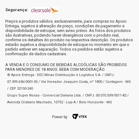
Segurança:
Preços e produtos válidos, exclusivamente, para compras no Apoio
Entrega, sujeitos à alteração de preço, condições de pagamento e
disponibilidade de estoque, sem aviso prévio. As fotos dos produtos
são ilustrativas, podendo haver divergência com o produto real,
confirme os detalhes do produto na respectiva descrição. Os produtos
estarão sujeitos a disponibilidade de estoque no momento em que o
pedido estiver em separação. Todos os pedidos estão sujeitos a
confirmação de dados cadastrais.
A VENDA E O CONSUMO DE BEBIDAS ALCOÓLICAS SÃO PROIBIDOS
PARA MENORES DE 18 ANOS. BEBA COM MODERAÇÃO.
© Apoio Entrega - DEC Minas Distribuição e Logística S.A. / CNPJ:
07.399.636/0001-05 / Via Vereador Joaquim Costa, nº 1800 / Contagem - MG
/ CEP 32150-240
Grupo Super Nosso - Comercial Dahana Ltda. / CNPJ: 00.070.509/0011-82 /
Avenida Cristiano Machado, 10752 - Loja A / Belo Horizonte - MG
Power by: