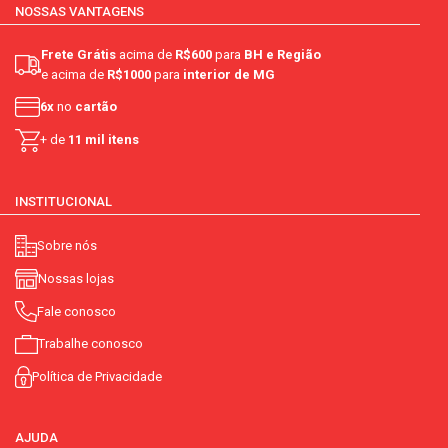
NOSSAS VANTAGENS
não
Frete Grátis
acima de
R$600
para
BH e Região
dc.
e acima de
R$1000
para
interior de MG
6x
no
cartão
não
+ de
11 mil itens
não contém
INSTITUCIONAL
dentro do prazo de adequação
Sobre nós
Nossas lojas
Fale conosco
Trabalhe conosco
Política de Privacidade
AJUDA