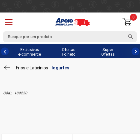
0
Exclusivas
Ofertas
Super
e-commerce
Folheto
Ofertas
Frios e Laticínios
Iogurtes
Cód.:
189250