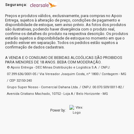
Segurança:
Preços e produtos válidos, exclusivamente, para compras no Apoio
Entrega, sujeitos à alteração de preço, condições de pagamento e
disponibilidade de estoque, sem aviso prévio. As fotos dos produtos
são ilustrativas, podendo haver divergência com o produto real,
confirme os detalhes do produto na respectiva descrição. Os produtos
estarão sujeitos a disponibilidade de estoque no momento em que o
pedido estiver em separação. Todos os pedidos estão sujeitos a
confirmação de dados cadastrais.
A VENDA E O CONSUMO DE BEBIDAS ALCOÓLICAS SÃO PROIBIDOS
PARA MENORES DE 18 ANOS. BEBA COM MODERAÇÃO.
© Apoio Entrega - DEC Minas Distribuição e Logística S.A. / CNPJ:
07.399.636/0001-05 / Via Vereador Joaquim Costa, nº 1800 / Contagem - MG
/ CEP 32150-240
Grupo Super Nosso - Comercial Dahana Ltda. / CNPJ: 00.070.509/0011-82 /
Avenida Cristiano Machado, 10752 - Loja A / Belo Horizonte - MG
Power by: