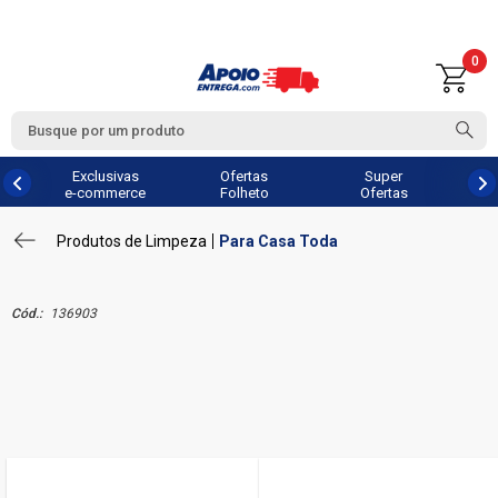
0
Exclusivas
Ofertas
Super
e-commerce
Folheto
Ofertas
Produtos de Limpeza
Para Casa Toda
Cód.:
136903