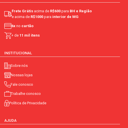
tipo:
limpeza pesada
Frete Grátis
acima de
R$600
para
BH e Região
e acima de
R$1000
para
interior de MG
nome principal do item:
limpador
6x
no
cartão
conservantes:
contém
+ de
11 mil itens
vegano:
não
INSTITUCIONAL
tamanho/refil/embalagem econômica:
não
Sobre nós
composição:
ingredientes ativos, conservantes, tensoativo,
Nossas lojas
corretores de ph, sequestrante, opacificante, espessante,
fragrância e veículo. ingredientes ativos: linear alquil benzeno
Fale conosco
sulfonato de sódio, lauril éter sulfato
Trabalhe conosco
Política de Privacidade
AJUDA