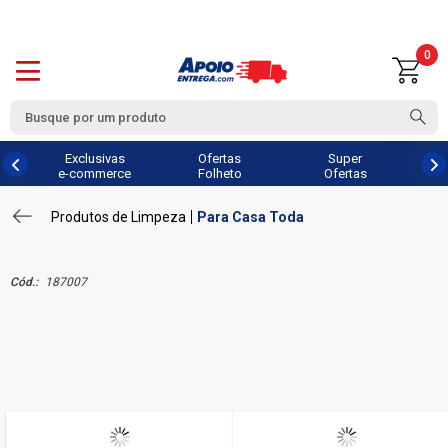
0
Exclusivas
Ofertas
Super
e-commerce
Folheto
Ofertas
Produtos de Limpeza
Para Casa Toda
Cód.:
187007