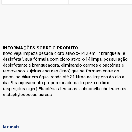
INFORMAÇÕES SOBRE O PRODUTO
novo veja limpeza pesada cloro ativo x-14 2 em 1: branqueia¹ e
desinfeta². sua fórmula com cloro ativo x-14 limpa, possui ação
desinfetante e branqueadora, eliminando germes e bactérias e
removendo sujeiras escuras (limo) que se formam entre os
pisos. ao diluir em água, rende até 31 litros na limpeza do dia a
dia. ¹branqueamento proporcionado na limpeza do limo
(aspergillus niger). ²bactérias testadas: salmonella choleraesuis
e staphylococcus aureus.
ler mais