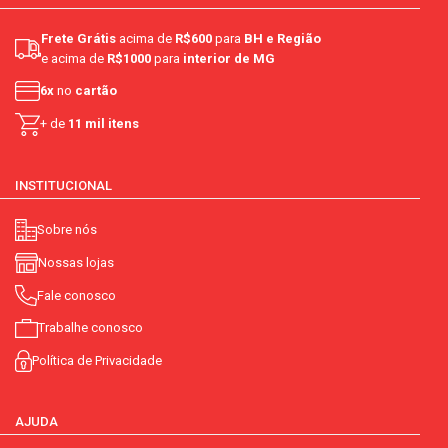
Frete Grátis
acima de
R$600
para
BH e Região
e acima de
R$1000
para
interior de MG
6x
no
cartão
+ de
11 mil itens
INSTITUCIONAL
Sobre nós
Nossas lojas
Fale conosco
Trabalhe conosco
Política de Privacidade
AJUDA