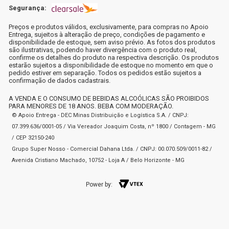
Segurança:
Preços e produtos válidos, exclusivamente, para compras no Apoio
Entrega, sujeitos à alteração de preço, condições de pagamento e
disponibilidade de estoque, sem aviso prévio. As fotos dos produtos
são ilustrativas, podendo haver divergência com o produto real,
confirme os detalhes do produto na respectiva descrição. Os produtos
estarão sujeitos a disponibilidade de estoque no momento em que o
pedido estiver em separação. Todos os pedidos estão sujeitos a
confirmação de dados cadastrais.
A VENDA E O CONSUMO DE BEBIDAS ALCOÓLICAS SÃO PROIBIDOS
PARA MENORES DE 18 ANOS. BEBA COM MODERAÇÃO.
© Apoio Entrega - DEC Minas Distribuição e Logística S.A. / CNPJ:
07.399.636/0001-05 / Via Vereador Joaquim Costa, nº 1800 / Contagem - MG
/ CEP 32150-240
Grupo Super Nosso - Comercial Dahana Ltda. / CNPJ: 00.070.509/0011-82 /
Avenida Cristiano Machado, 10752 - Loja A / Belo Horizonte - MG
Power by: