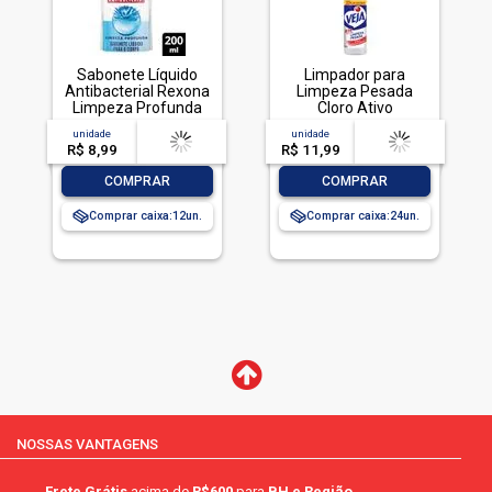
Sabonete Líquido
Limpador para
Antibacterial Rexona
Limpeza Pesada
Limpeza Profunda
Cloro Ativo
Sachê 200ml Refil
Embalagem
unidade
acima de
--
unidade
acima de
--
Econômico
Econômica, Veja,
R$ 8,99
-- --,--
un.
R$ 11,99
-- --,--
un.
500ml
-
+
-
+
COMPRAR
COMPRAR
Comprar caixa:
12
Comprar caixa:
24
NOSSAS VANTAGENS
Frete Grátis
acima de
R$600
para
BH e Região