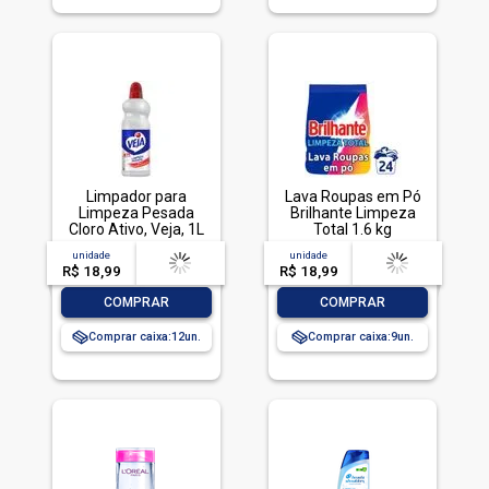
Limpador para
Lava Roupas em Pó
Limpeza Pesada
Brilhante Limpeza
Cloro Ativo, Veja, 1L
Total 1.6 kg
unidade
acima de
--
unidade
acima de
--
R$ 18,99
-- --,--
un.
R$ 18,99
-- --,--
un.
-
+
-
+
COMPRAR
COMPRAR
Comprar caixa:
12
Comprar caixa:
9