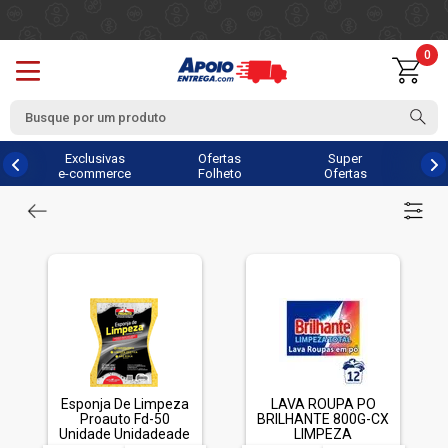
0
Exclusivas
Ofertas
Super
e-commerce
Folheto
Ofertas
Esponja De Limpeza
LAVA ROUPA PO
Proauto Fd-50
BRILHANTE 800G-CX
Unidade Unidadeade
LIMPEZA