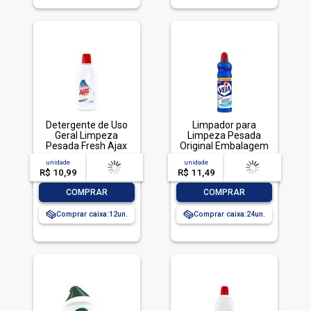
Detergente de Uso
Limpador para
Geral Limpeza
Limpeza Pesada
Pesada Fresh Ajax
Original Embalagem
Frasco 500ml
Econômica, Veja,
unidade
acima de
--
unidade
acima de
--
500ml
R$ 10,99
-- --,--
un.
R$ 11,49
-- --,--
un.
-
+
-
+
COMPRAR
COMPRAR
Comprar caixa:
12
Comprar caixa:
24