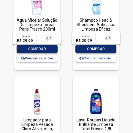
Água Micelar Solução
Shampoo Head &
De Limpeza Loréal
Shoulders Anticaspa
Paris Frasco 200ml
Limpeza Eficaz
200ml
unidade
acima de
--
unidade
acima de
--
R$ 29,99
-- --,--
un.
R$ 20,99
-- --,--
un.
-
+
-
+
COMPRAR
COMPRAR
Comprar caixa:
6
Comprar caixa:
6
Limpador para
Lava-Roupas Líquido
Limpeza Pesada
Brilhante Limpeza
Cloro Ativo, Veja,
Total Frasco 1,8l