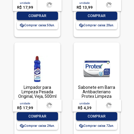
TOTALLAVA ROUPA
unidade
acima de
--
unidade
acima de
--
PO BRILHANTE 800G-
R$ 17,99
-- --,--
un.
R$ 13,99
-- --,--
un.
CX LIMPEZA TOTAL
-
+
-
+
COMPRAR
COMPRAR
Comprar caixa:
50
Comprar caixa:
20
Limpador para
Sabonete em Barra
Limpeza Pesada
Antibacteriano
Original, Veja, 500ml
Protex Limpeza
Profunda Envoltório
unidade
acima de
--
unidade
acima de
--
85g
R$ 17,99
-- --,--
un.
R$ 4,39
-- --,--
un.
-
+
-
+
COMPRAR
COMPRAR
Comprar caixa:
24
Comprar caixa:
72