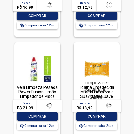
ml
ml
unidade
acima de
--
unidade
acima de
--
R$ 16,99
-- --,--
un.
R$ 12,78
-- --,--
un.
-
+
-
+
COMPRAR
COMPRAR
Comprar caixa:
12
Comprar caixa:
12
Veja Limpeza Pesada
Toalha Umedecida
Power Fusion Limão
Infantil Limpeza e
Limpador de Pisos
Suavidade Suave
950ml
Johnson's Pacote 44
unidade
acima de
--
unidade
acima de
--
Unidades
R$ 21,99
-- --,--
un.
R$ 13,99
-- --,--
un.
-
+
-
+
COMPRAR
COMPRAR
Comprar caixa:
12
Comprar caixa:
24