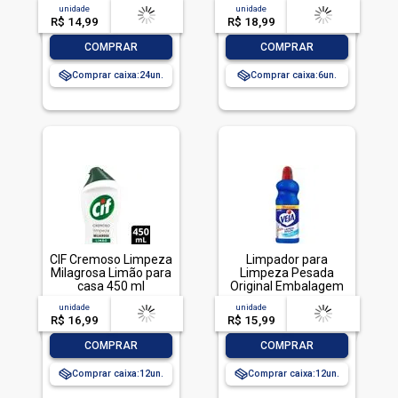
500ml
unidade
acima de
--
unidade
acima de
--
R$ 14,99
-- --,--
un.
R$ 18,99
-- --,--
un.
-
+
-
+
COMPRAR
COMPRAR
Comprar caixa:
24
Comprar caixa:
6
CIF Cremoso Limpeza
Limpador para
Milagrosa Limão para
Limpeza Pesada
casa 450 ml
Original Embalagem
Econômica, Veja, 1L
unidade
acima de
--
unidade
acima de
--
R$ 16,99
-- --,--
un.
R$ 15,99
-- --,--
un.
-
+
-
+
COMPRAR
COMPRAR
Comprar caixa:
12
Comprar caixa:
12