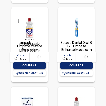
Limpador para
Escova Dental Oral-B
Limpeza Pesada
123 Limpeza
Cloro Ativo
Brilhante Macia com
Embalagem
1 unidade
unidade
acima de
--
unidade
acima de
--
Econômica, Veja, 1L
R$ 15,99
-- --,--
un.
R$ 6,99
-- --,--
un.
-
+
-
+
COMPRAR
COMPRAR
Comprar caixa:
12
Comprar caixa:
36