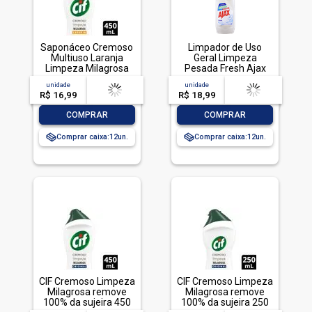
Saponáceo Cremoso
Limpador de Uso
Multiuso Laranja
Geral Limpeza
Limpeza Milagrosa
Pesada Fresh Ajax
Cif Squeeze 450ml
Frasco 1l
unidade
acima de
--
unidade
acima de
--
R$ 16,99
-- --,--
un.
R$ 18,99
-- --,--
un.
-
+
-
+
COMPRAR
COMPRAR
Comprar caixa:
12
Comprar caixa:
12
CIF Cremoso Limpeza
CIF Cremoso Limpeza
Milagrosa remove
Milagrosa remove
100% da sujeira 450
100% da sujeira 250