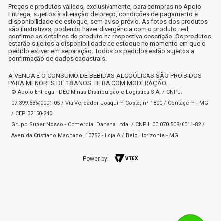
Preços e produtos válidos, exclusivamente, para compras no Apoio
Entrega, sujeitos à alteração de preço, condições de pagamento e
disponibilidade de estoque, sem aviso prévio. As fotos dos produtos
são ilustrativas, podendo haver divergência com o produto real,
confirme os detalhes do produto na respectiva descrição. Os produtos
estarão sujeitos a disponibilidade de estoque no momento em que o
pedido estiver em separação. Todos os pedidos estão sujeitos a
confirmação de dados cadastrais.
A VENDA E O CONSUMO DE BEBIDAS ALCOÓLICAS SÃO PROIBIDOS
PARA MENORES DE 18 ANOS. BEBA COM MODERAÇÃO.
© Apoio Entrega - DEC Minas Distribuição e Logística S.A. / CNPJ:
07.399.636/0001-05 / Via Vereador Joaquim Costa, nº 1800 / Contagem - MG
/ CEP 32150-240
Grupo Super Nosso - Comercial Dahana Ltda. / CNPJ: 00.070.509/0011-82 /
Avenida Cristiano Machado, 10752 - Loja A / Belo Horizonte - MG
Power by: