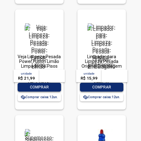
Veja Limpeza Pesada
Limpador para
Power Fusion Limão
Limpeza Pesada
Limpador de Pisos
Original Embalagem
950ml
Econômica, Veja, 1L
unidade
acima de
--
unidade
acima de
--
R$ 21,99
-- --,--
un.
R$ 15,99
-- --,--
un.
-
+
-
+
COMPRAR
COMPRAR
Comprar caixa:
12
Comprar caixa:
12