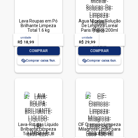
Lava Roupas em Pó
Água Micelar Solução
Brilhante Limpeza
De Limpeza Loréal
Total 1.6 kg
Paris Frasco 200ml
unidade
acima de
--
unidade
acima de
--
R$ 18,99
-- --,--
un.
R$ 29,99
-- --,--
un.
-
+
-
+
COMPRAR
COMPRAR
Comprar caixa:
9
Comprar caixa:
6
Lava-Roupas Líquido
CIF Cremoso Limpeza
Brilhante Limpeza
Milagrosa Limão para
Total Frasco 1,8l
casa 450 ml