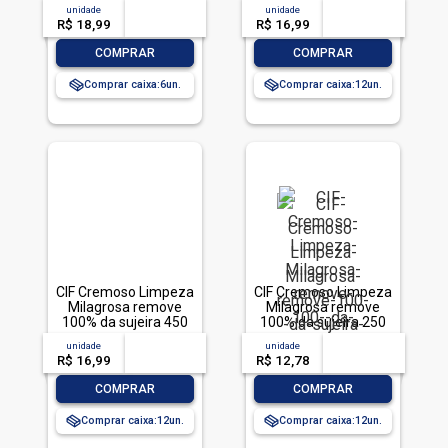
unidade
acima de
--
unidade
acima de
--
R$ 18,99
-- --,--
un.
R$ 16,99
-- --,--
un.
-
+
-
+
COMPRAR
COMPRAR
Comprar caixa:
6
Comprar caixa:
12
CIF Cremoso Limpeza
CIF Cremoso Limpeza
Milagrosa remove
Milagrosa remove
100% da sujeira 450
100% da sujeira 250
ml
ml
unidade
acima de
--
unidade
acima de
--
R$ 16,99
-- --,--
un.
R$ 12,78
-- --,--
un.
-
+
-
+
COMPRAR
COMPRAR
Comprar caixa:
12
Comprar caixa:
12