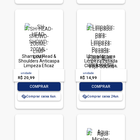
Shampoo Head &
Limpador para
Shoulders Anticaspa
Limpeza Pesada
Limpeza Eficaz
Cloro Ativo, Veja,
200ml
500ml
unidade
acima de
--
unidade
acima de
--
R$ 20,99
-- --,--
un.
R$ 14,99
-- --,--
un.
-
+
-
+
COMPRAR
COMPRAR
Comprar caixa:
6
Comprar caixa:
24