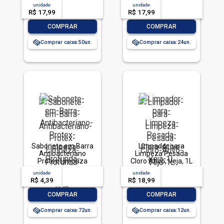
unidade
acima de
--
unidade
acima de
--
R$ 17,99
-- --,--
un.
R$ 17,99
-- --,--
un.
-
+
-
+
COMPRAR
COMPRAR
Comprar caixa:
50
Comprar caixa:
24
Sabonete em Barra
Limpador para
Antibacteriano
Limpeza Pesada
Protex Limpeza
Cloro Ativo, Veja, 1L
Profunda Envoltório
unidade
acima de
--
unidade
acima de
--
85g
R$ 4,39
-- --,--
un.
R$ 18,99
-- --,--
un.
-
+
-
+
COMPRAR
COMPRAR
Comprar caixa:
72
Comprar caixa:
12