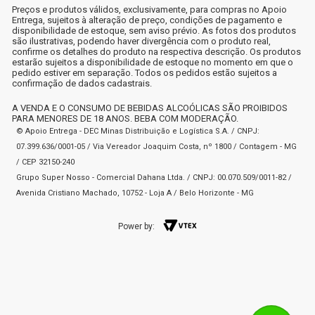
Preços e produtos válidos, exclusivamente, para compras no Apoio
Entrega, sujeitos à alteração de preço, condições de pagamento e
disponibilidade de estoque, sem aviso prévio. As fotos dos produtos
são ilustrativas, podendo haver divergência com o produto real,
confirme os detalhes do produto na respectiva descrição. Os produtos
estarão sujeitos a disponibilidade de estoque no momento em que o
pedido estiver em separação. Todos os pedidos estão sujeitos a
confirmação de dados cadastrais.
A VENDA E O CONSUMO DE BEBIDAS ALCOÓLICAS SÃO PROIBIDOS
PARA MENORES DE 18 ANOS. BEBA COM MODERAÇÃO.
© Apoio Entrega - DEC Minas Distribuição e Logística S.A. / CNPJ:
07.399.636/0001-05 / Via Vereador Joaquim Costa, nº 1800 / Contagem - MG
/ CEP 32150-240
Grupo Super Nosso - Comercial Dahana Ltda. / CNPJ: 00.070.509/0011-82 /
Avenida Cristiano Machado, 10752 - Loja A / Belo Horizonte - MG
Power by: