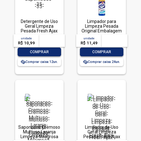
Detergente de Uso
Limpador para
Geral Limpeza
Limpeza Pesada
Pesada Fresh Ajax
Original Embalagem
Frasco 500ml
Econômica, Veja,
unidade
acima de
--
unidade
acima de
--
500ml
R$ 10,99
-- --,--
un.
R$ 11,49
-- --,--
un.
-
+
-
+
COMPRAR
COMPRAR
Comprar caixa:
12
Comprar caixa:
24
Saponáceo Cremoso
Limpador de Uso
Multiuso Laranja
Geral Limpeza
Limpeza Milagrosa
Pesada Fresh Ajax