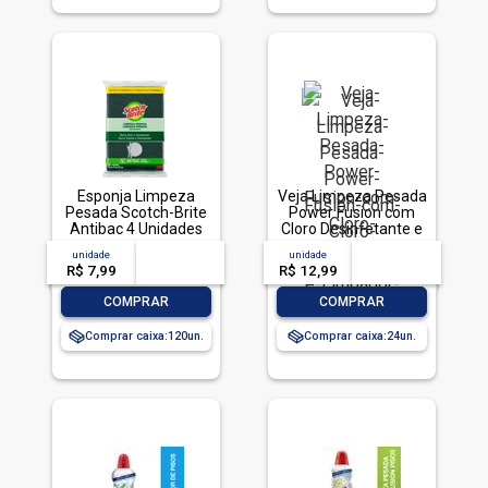
Esponja Limpeza
Veja Limpeza Pesada
Pesada Scotch-Brite
Power Fusion com
Antibac 4 Unidades
Cloro Desinfetante e
Pacote Econômico
Limpador 500mL
unidade
acima de
--
unidade
acima de
--
R$ 7,99
-- --,--
un.
R$ 12,99
-- --,--
un.
-
+
-
+
COMPRAR
COMPRAR
Comprar caixa:
120
Comprar caixa:
24