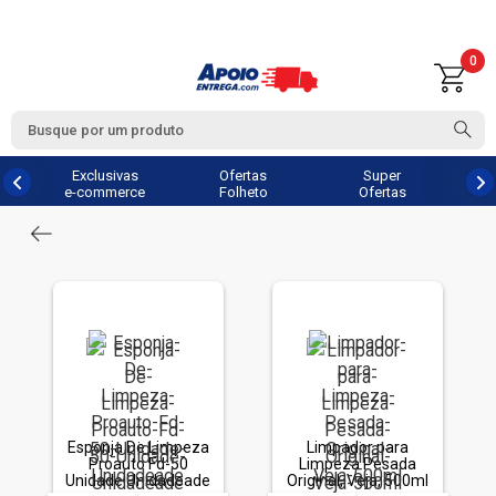
0
Exclusivas
Ofertas
Super
e-commerce
Folheto
Ofertas
Esponja De Limpeza
Limpador para
Proauto Fd-50
Limpeza Pesada
Unidade Unidadeade
Original, Veja, 500ml