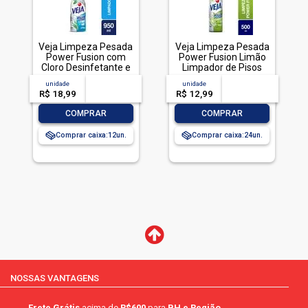
Veja Limpeza Pesada
Veja Limpeza Pesada
Power Fusion com
Power Fusion Limão
Cloro Desinfetante e
Limpador de Pisos
Limpador 950mL
500mL
unidade
acima de
--
unidade
acima de
--
R$ 18,99
-- --,--
un.
R$ 12,99
-- --,--
un.
-
+
-
+
COMPRAR
COMPRAR
Comprar caixa:
12
Comprar caixa:
24
NOSSAS VANTAGENS
Frete Grátis
acima de
R$600
para
BH e Região