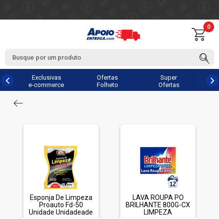
0
Exclusivas
Ofertas
Super
e-commerce
Folheto
Ofertas
Esponja De Limpeza
LAVA ROUPA PO
Proauto Fd-50
BRILHANTE 800G-CX
Unidade Unidadeade
LIMPEZA