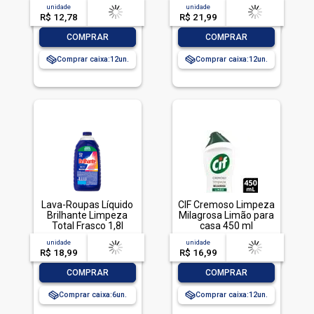
ml
950ml
unidade
acima de
--
unidade
acima de
--
R$ 12,78
-- --,--
un.
R$ 21,99
-- --,--
un.
-
+
-
+
COMPRAR
COMPRAR
Comprar caixa:
12
Comprar caixa:
12
Lava-Roupas Líquido
CIF Cremoso Limpeza
Brilhante Limpeza
Milagrosa Limão para
Total Frasco 1,8l
casa 450 ml
unidade
acima de
--
unidade
acima de
--
R$ 18,99
-- --,--
un.
R$ 16,99
-- --,--
un.
-
+
-
+
COMPRAR
COMPRAR
Comprar caixa:
6
Comprar caixa:
12