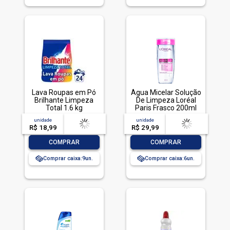
Lava Roupas em Pó
Água Micelar Solução
Brilhante Limpeza
De Limpeza Loréal
Total 1.6 kg
Paris Frasco 200ml
unidade
acima de
--
unidade
acima de
--
R$ 18,99
-- --,--
un.
R$ 29,99
-- --,--
un.
-
+
-
+
COMPRAR
COMPRAR
Comprar caixa:
9
Comprar caixa:
6