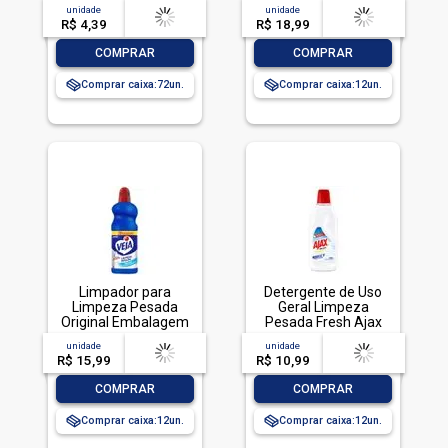
Profunda Envoltório
unidade
acima de
--
unidade
acima de
--
85g
R$ 4,39
-- --,--
un.
R$ 18,99
-- --,--
un.
-
+
-
+
COMPRAR
COMPRAR
Comprar caixa:
72
Comprar caixa:
12
Limpador para
Detergente de Uso
Limpeza Pesada
Geral Limpeza
Original Embalagem
Pesada Fresh Ajax
Econômica, Veja, 1L
Frasco 500ml
unidade
acima de
--
unidade
acima de
--
R$ 15,99
-- --,--
un.
R$ 10,99
-- --,--
un.
-
+
-
+
COMPRAR
COMPRAR
Comprar caixa:
12
Comprar caixa:
12