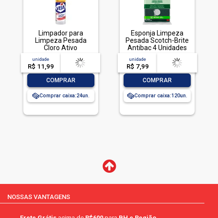
Limpador para
Esponja Limpeza
Limpeza Pesada
Pesada Scotch-Brite
Cloro Ativo
Antibac 4 Unidades
Embalagem
Pacote Econômico
unidade
acima de
--
unidade
acima de
--
Econômica, Veja,
R$ 11,99
-- --,--
un.
R$ 7,99
-- --,--
un.
500ml
-
+
-
+
COMPRAR
COMPRAR
Comprar caixa:
24
Comprar caixa:
120
NOSSAS VANTAGENS
Frete Grátis
acima de
R$600
para
BH e Região