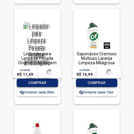
Limpador para
Saponáceo Cremoso
Limpeza Pesada
Multiuso Laranja
Original Embalagem
Limpeza Milagrosa
Econômica, Veja,
Cif Squeeze 450ml
unidade
acima de
--
unidade
acima de
--
500ml
R$ 11,49
-- --,--
un.
R$ 16,99
-- --,--
un.
-
+
-
+
COMPRAR
COMPRAR
Comprar caixa:
24
Comprar caixa:
12