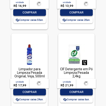
TOTALLAVA ROUPA
unidade
acima de
--
unidade
acima de
--
PO BRILHANTE 800G-
R$ 16,99
-- --,--
un.
R$ 13,99
-- --,--
un.
CX LIMPEZA TOTAL
-
+
-
+
COMPRAR
COMPRAR
Comprar caixa:
50
Comprar caixa:
20
Limpador para
CIF Detergente em Pó
Limpeza Pesada
Limpeza Pesada
Original, Veja, 500ml
2,4kg
unidade
acima de
--
unidade
acima de
--
R$ 17,99
-- --,--
un.
R$ 21,99
-- --,--
un.
-
+
-
+
COMPRAR
COMPRAR
Comprar caixa:
24
Comprar caixa:
6