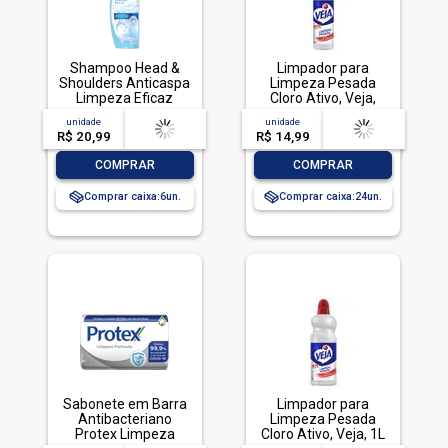
Shampoo Head &
Limpador para
Shoulders Anticaspa
Limpeza Pesada
Limpeza Eficaz
Cloro Ativo, Veja,
200ml
500ml
unidade
acima de
--
unidade
acima de
--
R$ 20,99
-- --,--
un.
R$ 14,99
-- --,--
un.
-
+
-
+
COMPRAR
COMPRAR
Comprar caixa:
6
Comprar caixa:
24
Sabonete em Barra
Limpador para
Antibacteriano
Limpeza Pesada
Protex Limpeza
Cloro Ativo, Veja, 1L