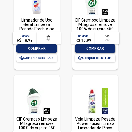
Limpador de Uso
CIF Cremoso Limpeza
Geral Limpeza
Milagrosa remove
Pesada Fresh Ajax
100% da sujeira 450
Frasco 1l
ml
unidade
acima de
--
unidade
acima de
--
R$ 18,99
-- --,--
un.
R$ 16,99
-- --,--
un.
-
+
-
+
COMPRAR
COMPRAR
Comprar caixa:
12
Comprar caixa:
12
CIF Cremoso Limpeza
Veja Limpeza Pesada
Milagrosa remove
Power Fusion Limão
100% da sujeira 250
Limpador de Pisos