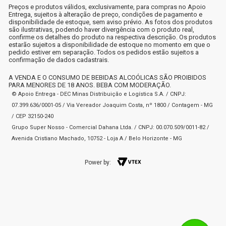
Preços e produtos válidos, exclusivamente, para compras no Apoio
Entrega, sujeitos à alteração de preço, condições de pagamento e
disponibilidade de estoque, sem aviso prévio. As fotos dos produtos
são ilustrativas, podendo haver divergência com o produto real,
confirme os detalhes do produto na respectiva descrição. Os produtos
estarão sujeitos a disponibilidade de estoque no momento em que o
pedido estiver em separação. Todos os pedidos estão sujeitos a
confirmação de dados cadastrais.
A VENDA E O CONSUMO DE BEBIDAS ALCOÓLICAS SÃO PROIBIDOS
PARA MENORES DE 18 ANOS. BEBA COM MODERAÇÃO.
© Apoio Entrega - DEC Minas Distribuição e Logística S.A. / CNPJ:
07.399.636/0001-05 / Via Vereador Joaquim Costa, nº 1800 / Contagem - MG
/ CEP 32150-240
Grupo Super Nosso - Comercial Dahana Ltda. / CNPJ: 00.070.509/0011-82 /
Avenida Cristiano Machado, 10752 - Loja A / Belo Horizonte - MG
Power by: