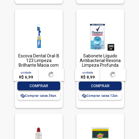
Escova Dental Oral-B
Sabonete Líquido
123 Limpeza
Antibacterial Rexona
Brilhante Macia com
Limpeza Profunda
1 unidade
Sachê 200ml Refil
unidade
acima de
--
unidade
acima de
--
Econômico
R$ 6,99
-- --,--
un.
R$ 8,99
-- --,--
un.
-
+
-
+
COMPRAR
COMPRAR
Comprar caixa:
36
Comprar caixa:
12