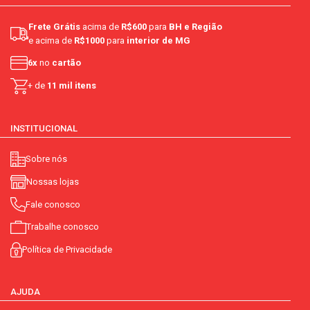
Frete Grátis
acima de
R$600
para
BH e Região
e acima de
R$1000
para
interior de MG
6x
no
cartão
+ de
11 mil itens
INSTITUCIONAL
Sobre nós
Nossas lojas
Fale conosco
Trabalhe conosco
Política de Privacidade
AJUDA