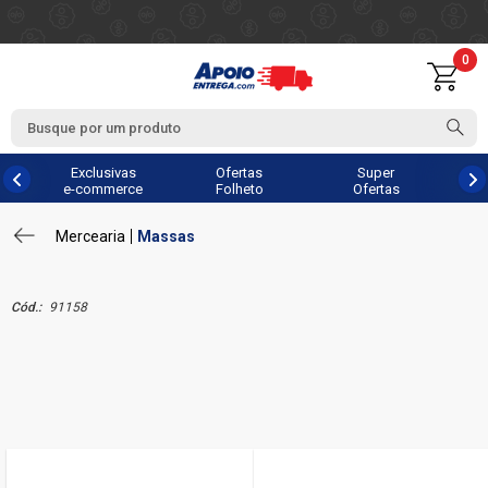
0
Exclusivas
Ofertas
Super
e-commerce
Folheto
Ofertas
Mercearia
Massas
Cód.:
91158