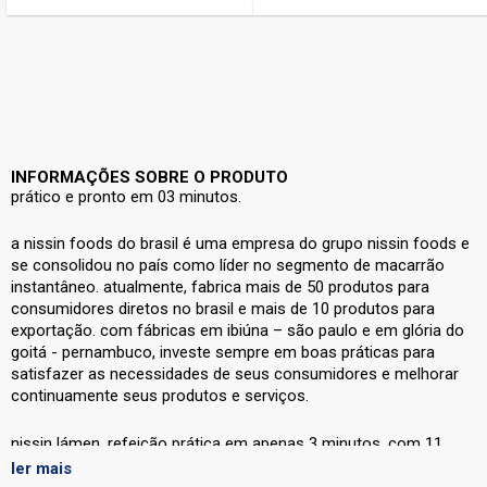
INFORMAÇÕES SOBRE O PRODUTO
prático e pronto em 03 minutos.
a nissin foods do brasil é uma empresa do grupo nissin foods e
se consolidou no país como líder no segmento de macarrão
instantâneo. atualmente, fabrica mais de 50 produtos para
consumidores diretos no brasil e mais de 10 produtos para
exportação. com fábricas em ibiúna – são paulo e em glória do
goitá - pernambuco, investe sempre em boas práticas para
satisfazer as necessidades de seus consumidores e melhorar
continuamente seus produtos e serviços.
nissin lámen, refeição prática em apenas 3 minutos, com 11
variações de sabores. é um dos sabores mais vendidos e
ler mais
precisar estar na sua dispensa.