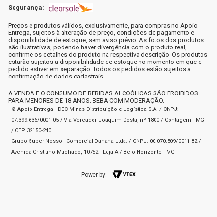
Segurança:
Preços e produtos válidos, exclusivamente, para compras no Apoio
Entrega, sujeitos à alteração de preço, condições de pagamento e
disponibilidade de estoque, sem aviso prévio. As fotos dos produtos
são ilustrativas, podendo haver divergência com o produto real,
confirme os detalhes do produto na respectiva descrição. Os produtos
estarão sujeitos a disponibilidade de estoque no momento em que o
pedido estiver em separação. Todos os pedidos estão sujeitos a
confirmação de dados cadastrais.
A VENDA E O CONSUMO DE BEBIDAS ALCOÓLICAS SÃO PROIBIDOS
PARA MENORES DE 18 ANOS. BEBA COM MODERAÇÃO.
© Apoio Entrega - DEC Minas Distribuição e Logística S.A. / CNPJ:
07.399.636/0001-05 / Via Vereador Joaquim Costa, nº 1800 / Contagem - MG
/ CEP 32150-240
Grupo Super Nosso - Comercial Dahana Ltda. / CNPJ: 00.070.509/0011-82 /
Avenida Cristiano Machado, 10752 - Loja A / Belo Horizonte - MG
Power by: