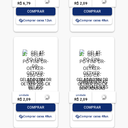
R$ 6,79
-- --,--
un.
R$ 2,09
-- --,--
un.
-
+
-
+
COMPRAR
COMPRAR
Comprar caixa:
12
Comprar caixa:
48
GELAT PO FINI DR
GELAT PO FINI DR
OETKER 20G-CX
OETKER 20G-CX
BEIJOS
DENTADURAS
unidade
acima de
--
unidade
acima de
--
R$ 2,09
-- --,--
un.
R$ 2,09
-- --,--
un.
-
+
-
+
COMPRAR
COMPRAR
Comprar caixa:
48
Comprar caixa:
48