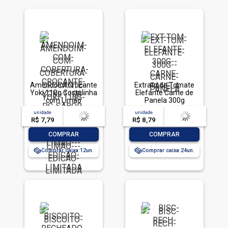
Amendoim Crocante
Extrato de Tomate
Yoki 110g Costelinha
Elefante Carne de
com Limão
Panela 300g
unidade
acima de
--
unidade
acima de
--
R$ 7,79
-- --,--
un.
R$ 8,79
-- --,--
un.
-
+
-
+
COMPRAR
COMPRAR
Comprar caixa:
12
Comprar caixa:
24