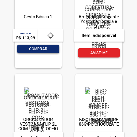
Cesta Básica 1
Amendoim Crocante
Yoki 110g Cebola e
Ervas
unidade
acima de
--
Item indisponível
R$ 113,99
-- --,--
un.
-
+
COMPRAR
AVISE-ME
ORGANIZADOR
BISC RECH AYMORE
VESTCASA FLIP 2L
86G-PC CHOCOLATE
COM TAMPA- ODEIO
BAGUNCA, MAS