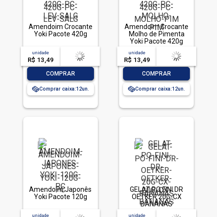
Amendoim Crocante
Amendoim Crocante
Yoki Pacote 420g
Molho de Pimenta
Yoki Pacote 420g
unidade
acima de
--
unidade
acima de
--
R$ 13,49
-- --,--
un.
R$ 13,49
-- --,--
un.
-
+
-
+
COMPRAR
COMPRAR
Comprar caixa:
12
Comprar caixa:
12
Amendoim Japonês
GELAT PO FINI DR
Yoki Pacote 120g
OETKER 20G-CX
BANANAS
unidade
acima de
--
unidade
acima de
--