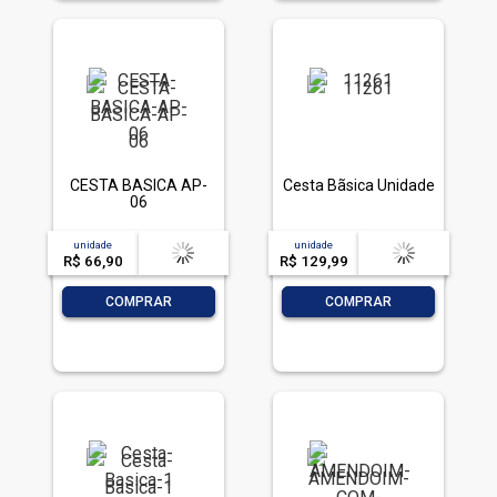
CESTA BASICA AP-
Cesta Bãsica Unidade
06
unidade
acima de
--
unidade
acima de
--
R$ 66,90
-- --,--
un.
R$ 129,99
-- --,--
un.
-
+
-
+
COMPRAR
COMPRAR