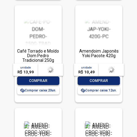
Café Torrado e Moído
Amendoim Japonês
Dom Pedro
Yoki Pacote 420g
Tradicional 250g
unidade
acima de
--
unidade
acima de
--
R$ 13,99
-- --,--
un.
R$ 10,49
-- --,--
un.
-
+
-
+
COMPRAR
COMPRAR
Comprar caixa:
20
Comprar caixa:
12