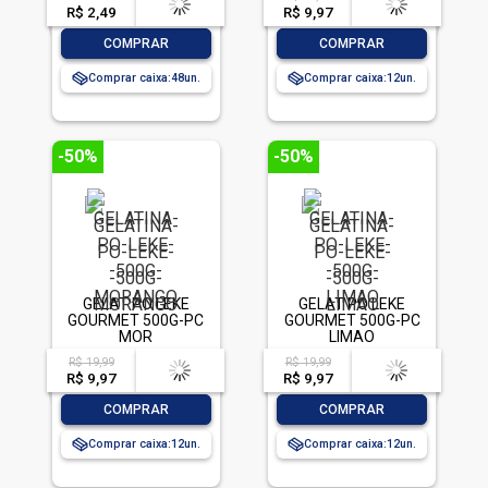
R$ 2,49
-- --,--
un.
R$ 9,97
-- --,--
un.
-
+
-
+
COMPRAR
COMPRAR
Comprar caixa:
48
Comprar caixa:
12
-50%
-50%
GELAT PO LEKE
GELAT PO LEKE
GOURMET 500G-PC
GOURMET 500G-PC
MOR
LIMAO
R$ 19,99
R$ 19,99
acima de
--
acima de
--
R$ 9,97
-- --,--
un.
R$ 9,97
-- --,--
un.
-
+
-
+
COMPRAR
COMPRAR
Comprar caixa:
12
Comprar caixa:
12