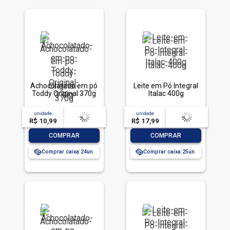
Achocolatado em pó
Leite em Pó Integral
Toddy Original 370g
Italac 400g
unidade
acima de
--
unidade
acima de
--
R$ 10,99
-- --,--
un.
R$ 17,99
-- --,--
un.
-
+
-
+
COMPRAR
COMPRAR
Comprar caixa:
24
Comprar caixa:
25