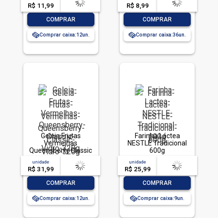
Caixa 240g
R$ 11,99
-- --,--
un.
R$ 8,99
-- --,--
un.
-
+
-
+
COMPRAR
COMPRAR
Comprar caixa:
12
Comprar caixa:
36
Geleia Frutas
Farinha Láctea
Vermelhas
NESTLÉ Tradicional
Queensberry Classic
600g
Vidro 320g
unidade
acima de
--
unidade
acima de
--
R$ 31,99
-- --,--
un.
R$ 25,99
-- --,--
un.
-
+
-
+
COMPRAR
COMPRAR
Comprar caixa:
12
Comprar caixa:
9