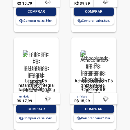
R$ 10,79
-- --,--
un.
R$ 39,99
-- --,--
un.
-
+
-
+
COMPRAR
COMPRAR
Comprar caixa:
36
Comprar caixa:
6
Leite em Pó
Achocolatado em Pó
Instantâneo Integral
Instantâneo
Itambé Pacote 400g
Chocolatto 3
Corações Pacote
unidade
acima de
--
unidade
acima de
--
700g
R$ 17,99
-- --,--
un.
R$ 15,99
-- --,--
un.
-
+
-
+
COMPRAR
COMPRAR
Comprar caixa:
25
Comprar caixa:
12