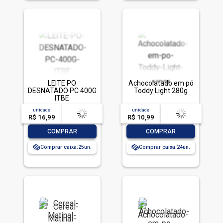
LEITE PO
Achocolatado em pó
DESNATADO PC 400G
Toddy Light 280g
ITBE
unidade
acima de
--
unidade
acima de
--
R$ 16,99
-- --,--
un.
R$ 10,99
-- --,--
un.
-
+
-
+
COMPRAR
COMPRAR
Comprar caixa:
25
Comprar caixa:
24