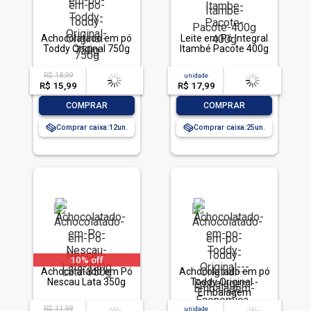
Achocolatado em pó
Leite em Pó Integral
Toddy Original 750g
Itambé Pacote 400g
R$ 18,99
acima de
--
unidade
acima de
--
R$ 15,99
-- --,--
un.
R$ 17,99
-- --,--
un.
-
+
-
+
COMPRAR
COMPRAR
Comprar caixa:
12
Comprar caixa:
25
10% off
Achocolatado em Pó
Achocolatado em pó
Nescau Lata 350g
Toddy Original -
Embalagem
Econômica 1,8kg
R$ 11,99
acima de
--
unidade
acima de
--