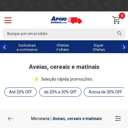
0
Exclusivas
Ofertas
Super
e-commerce
Folheto
Ofertas
Aveias, cereais e matinais
Seleção rápida promoções:
Até 20% OFF
de 20% a 30% OFF
Acima de 30% OFF
Mercearia
Aveias, cereais e matinais