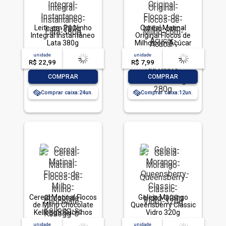
Leite em Pó Ninho
Cereal Matinal
Integral Instantâneo
Original Flocos de
Lata 380g
Milho com Açúcar
Kellogg's Sucrilhos
unidade
acima de
--
unidade
acima de
--
Pacote 280g
R$ 22,99
-- --,--
un.
R$ 7,99
-- --,--
un.
-
+
-
+
COMPRAR
COMPRAR
Comprar caixa:
24
Comprar caixa:
12
Cereal Matinal Flocos
Geleia Morango
de Milho Chocolate
Queensberry Classic
Kellogg's Sucrilhos
Vidro 320g
Caixa 240g
unidade
acima de
--
unidade
acima de
--