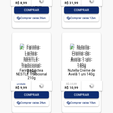
R$ 8,99
-- --,--
un.
R$ 31,99
-- --,--
un.
-
+
-
+
COMPRAR
COMPRAR
Comprar caixa:
36
Comprar caixa:
12
Farinha Láctea
Nutella Creme de
NESTLÉ Tradicional
Avelã 1 uni 140g
210g
R$ 14,99
unidade
acima de
--
acima de
--
R$ 9,99
-- --,--
un.
R$ 10,99
-- --,--
un.
-
+
-
+
COMPRAR
COMPRAR
Comprar caixa:
24
Comprar caixa:
10