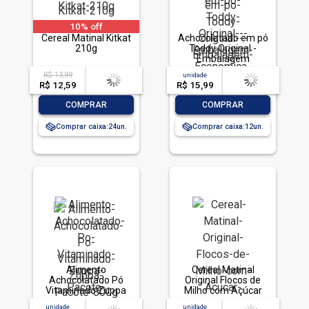
10% off
Cereal Matinal Kitkat
Achocolatado em pó
210g
Toddy Original -
Embalagem
Econômica 700g
R$ 13,99
acima de
--
unidade
acima de
--
R$ 12,59
-- --,--
un.
R$ 15,99
-- --,--
un.
-
+
-
+
COMPRAR
COMPRAR
Comprar caixa:
24
Comprar caixa:
12
Alimento
Cereal Matinal
Achocolatado Pó
Original Flocos de
Vitaminado Zuppa
Milho com Açúcar
Pacote 800g
Kellogg's Sucrilhos
unidade
acima de
--
unidade
acima de
--