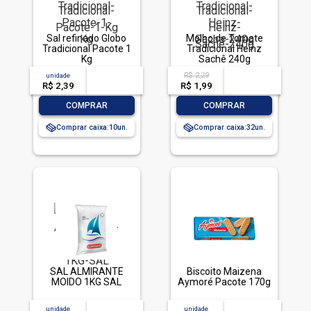
Sal refinado Globo
Molho de Tomate
Tradicional Pacote 1
Tradicional Heinz
Kg
Sachê 240g
R$ 2,29
unidade
acima de
--
acima de
--
R$ 2,39
-- --,--
un.
R$ 1,99
-- --,--
un.
-
+
-
+
COMPRAR
COMPRAR
Comprar caixa:
10
Comprar caixa:
32
SAL ALMIRANTE
Biscoito Maizena
MOIDO 1KG SAL
Aymoré Pacote 170g
unidade
acima de
--
unidade
acima de
--