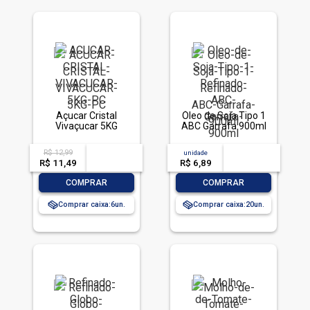
Açucar Cristal
Óleo de Soja Tipo 1
Vivaçucar 5KG
ABC Garrafa 900ml
R$ 12,99
acima de
--
unidade
acima de
--
R$ 11,49
-- --,--
un.
R$ 6,89
-- --,--
un.
-
+
-
+
COMPRAR
COMPRAR
Comprar caixa:
6
Comprar caixa:
20