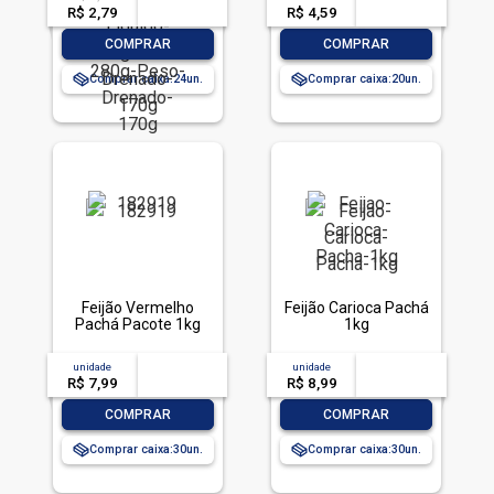
280g Peso Drenado
R$ 2,79
-- --,--
un.
R$ 4,59
-- --,--
un.
170g
-
+
-
+
COMPRAR
COMPRAR
Comprar caixa:
24
Comprar caixa:
20
Feijão Vermelho
Feijão Carioca Pachá
Pachá Pacote 1kg
1kg
unidade
acima de
--
unidade
acima de
--
R$ 7,99
-- --,--
un.
R$ 8,99
-- --,--
un.
-
+
-
+
COMPRAR
COMPRAR
Comprar caixa:
30
Comprar caixa:
30