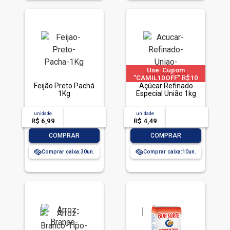
Use: Cupom
"CAMIL10OFF" R$10
Feijão Preto Pachá
OFF em compras acima
Açúcar Refinado
1Kg
de R$ 40 | limitado a 2
Especial União 1kg
pedido por CPF
unidade
acima de
--
unidade
acima de
--
R$ 6,99
-- --,--
un.
R$ 4,49
-- --,--
un.
-
+
-
+
COMPRAR
COMPRAR
Comprar caixa:
30
Comprar caixa:
10