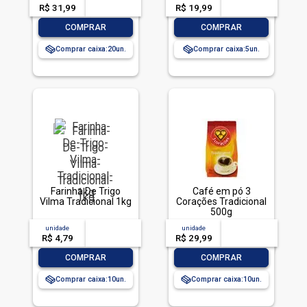
R$ 31,99
-- --,--
un.
R$ 19,99
-- --,--
un.
-
+
-
+
COMPRAR
COMPRAR
Comprar caixa:
20
Comprar caixa:
5
Farinha De Trigo
Café em pó 3
Vilma Tradicional 1kg
Corações Tradicional
500g
unidade
acima de
--
unidade
acima de
--
R$ 4,79
-- --,--
un.
R$ 29,99
-- --,--
un.
-
+
-
+
COMPRAR
COMPRAR
Comprar caixa:
10
Comprar caixa:
10