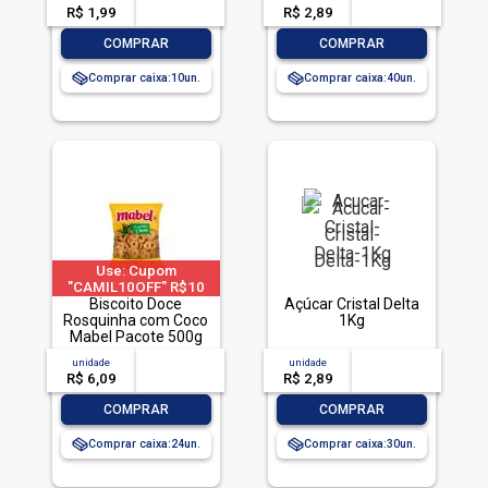
R$ 1,99
-- --,--
un.
R$ 2,89
-- --,--
un.
-
+
-
+
COMPRAR
COMPRAR
Comprar caixa:
10
Comprar caixa:
40
Use: Cupom
"CAMIL10OFF" R$10
OFF em compras acima
Biscoito Doce
Açúcar Cristal Delta
Rosquinha com Coco
de R$ 40 | limitado a 2
1Kg
Mabel Pacote 500g
pedido por CPF
unidade
acima de
--
unidade
acima de
--
R$ 6,09
-- --,--
un.
R$ 2,89
-- --,--
un.
-
+
-
+
COMPRAR
COMPRAR
Comprar caixa:
24
Comprar caixa:
30