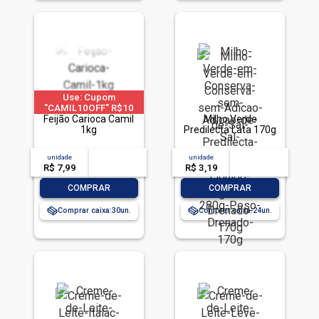
Use: Cupom
"CAMIL10OFF" R$10
OFF em compras acima
Feijão Carioca Camil
Milho Verde
de R$ 40 | limitado a 2
1kg
Predilecta Lata 170g
pedido por CPF
unidade
acima de
--
unidade
acima de
--
R$ 7,99
-- --,--
un.
R$ 3,19
-- --,--
un.
-
+
-
+
COMPRAR
COMPRAR
Comprar caixa:
30
Comprar caixa:
24