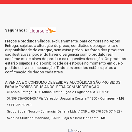
Segurança:
Preços e produtos válidos, exclusivamente, para compras no Apoio
Entrega, sujeitos à alteração de preço, condições de pagamento e
disponibilidade de estoque, sem aviso prévio. As fotos dos produtos
são ilustrativas, podendo haver divergência com o produto real,
confirme os detalhes do produto na respectiva descrição. Os produtos
estarão sujeitos a disponibilidade de estoque no momento em que o
pedido estiver em separação. Todos os pedidos estão sujeitos a
confirmação de dados cadastrais.
A VENDA E O CONSUMO DE BEBIDAS ALCOÓLICAS SÃO PROIBIDOS
PARA MENORES DE 18 ANOS. BEBA COM MODERAÇÃO.
© Apoio Entrega - DEC Minas Distribuição e Logística S.A. / CNPJ:
07.399.636/0001-05 / Via Vereador Joaquim Costa, nº 1800 / Contagem - MG
/ CEP 32150-240
Grupo Super Nosso - Comercial Dahana Ltda. / CNPJ: 00.070.509/0011-82 /
Avenida Cristiano Machado, 10752 - Loja A / Belo Horizonte - MG