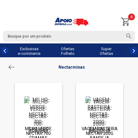
0
Exclusivas
Ofertas
Super
e-commerce
Folheto
Ofertas
Nectarminas
MILHO VERDE
VAGEM RASTEIRA
NECTAR 700
NECTAR 200G