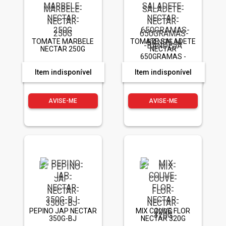
TOMATE MARBELE
TOMATE SALADETE
NECTAR 250G
NECTAR
650GRAMAS -
BANDEJA
Item indisponível
Item indisponível
AVISE-ME
AVISE-ME
PEPINO JAP NECTAR
MIX COUVE FLOR
350G-BJ
NECTAR 320G