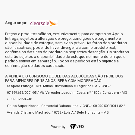
Segurança:
Preços e produtos válidos, exclusivamente, para compras no Apoio
Entrega, sujeitos à alteração de preço, condições de pagamento e
disponibilidade de estoque, sem aviso prévio. As fotos dos produtos
são ilustrativas, podendo haver divergência com o produto real,
confirme os detalhes do produto na respectiva descrição. Os produtos
estarão sujeitos a disponibilidade de estoque no momento em que o
pedido estiver em separação. Todos os pedidos estão sujeitos a
confirmação de dados cadastrais.
A VENDA E O CONSUMO DE BEBIDAS ALCOÓLICAS SÃO PROIBIDOS
PARA MENORES DE 18 ANOS. BEBA COM MODERAÇÃO.
© Apoio Entrega - DEC Minas Distribuição e Logística S.A. / CNPJ:
07.399.636/0001-05 / Via Vereador Joaquim Costa, nº 1800 / Contagem - MG
/ CEP 32150-240
Grupo Super Nosso - Comercial Dahana Ltda. / CNPJ: 00.070.509/0011-82 /
Avenida Cristiano Machado, 10752 - Loja A / Belo Horizonte - MG
Power by: