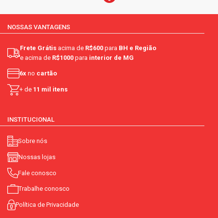
NOSSAS VANTAGENS
Frete Grátis
acima de
R$600
para
BH e Região
e acima de
R$1000
para
interior de MG
6x
no
cartão
+ de
11 mil itens
INSTITUCIONAL
Sobre nós
Nossas lojas
Fale conosco
Trabalhe conosco
Política de Privacidade