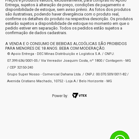
Preços e produtos válidos, exclusivamente, para compras no Apoio
Entrega, sujeitos à alteração de preço, condições de pagamento e
disponibilidade de estoque, sem aviso prévio. As fotos dos produtos
são ilustrativas, podendo haver divergência com o produto real,
confirme os detalhes do produto na respectiva descrição. Os produtos
estarão sujeitos a disponibilidade de estoque no momento em que o
pedido estiver em separação. Todos os pedidos estão sujeitos a
confirmação de dados cadastrais.
A VENDA E O CONSUMO DE BEBIDAS ALCOÓLICAS SÃO PROIBIDOS
PARA MENORES DE 18 ANOS. BEBA COM MODERAÇÃO.
© Apoio Entrega - DEC Minas Distribuição e Logística S.A. / CNPJ:
07.399.636/0001-05 / Via Vereador Joaquim Costa, nº 1800 / Contagem - MG
/ CEP 32150-240
Grupo Super Nosso - Comercial Dahana Ltda. / CNPJ: 00.070.509/0011-82 /
Avenida Cristiano Machado, 10752 - Loja A / Belo Horizonte - MG
Power by: