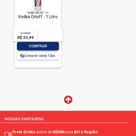
Vodka Orloff - 1 Litro
unidade
acima de
--
R$ 33,99
-- --,--
un.
-
+
COMPRAR
Comprar caixa:
12
NOSSAS VANTAGENS
Frete Grátis
acima de
R$600
para
BH e Região