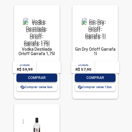
Vodka Destilada
Gin Dry Orloff Garrafa
Orloff Garrafa 1,75l
1l
unidade
acima de
--
unidade
acima de
--
R$ 59,99
-- --,--
un.
R$ 57,90
-- --,--
un.
-
+
-
+
COMPRAR
COMPRAR
Comprar caixa:
6
Comprar caixa:
12