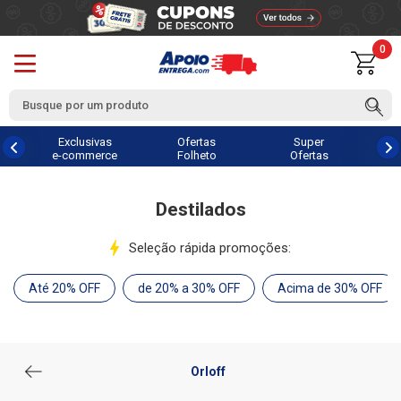
0
Exclusivas
Ofertas
Super
e-commerce
Folheto
Ofertas
Destilados
Seleção rápida promoções:
Até 20% OFF
de 20% a 30% OFF
Acima de 30% OFF
Orloff