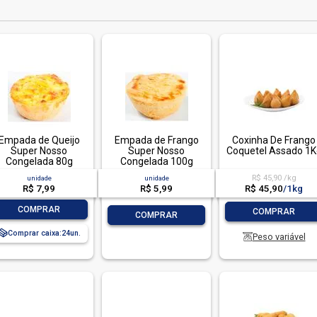
Empada de Queijo
Empada de Frango
Coxinha De Frango
Super Nosso
Super Nosso
Coquetel Assado 1K
Congelada 80g
Congelada 100g
Unidade
Unidade
R$ 45,90 /kg
unidade
unidade
R$ 45,90
/
1kg
R$ 7,99
R$ 5,99
-
+
-
+
COMPRAR
COMPRAR
-
+
COMPRAR
Comprar caixa:
24
Peso variável