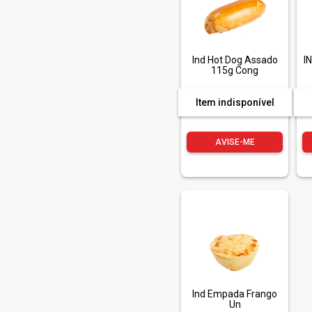
Ind Hot Dog Assado
I
115g Cong
Item indisponível
AVISE-ME
Ind Empada Frango
Un