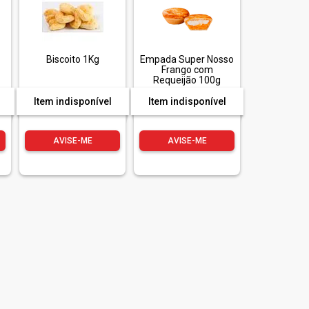
Biscoito 1Kg
Empada Super Nosso
Frango com
Requeijão 100g
Unidade
Item indisponível
Item indisponível
AVISE-ME
AVISE-ME