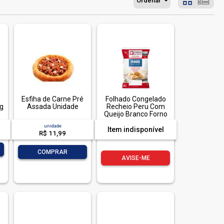
Ordenar
Esfiha de Carne Pré
Folhado Congelado
g
Assada Unidade
Recheio Peru Com
Queijo Branco Forno
De Minas Profissional
unidade
Pacote 1Kg
Item indisponível
R$ 11,99
-
+
COMPRAR
AVISE-ME