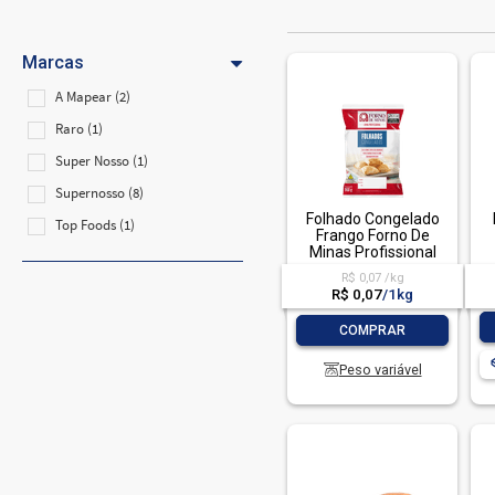
Marcas
A Mapear (2)
Raro (1)
Super Nosso (1)
Supernosso (8)
Folhado Congelado
Top Foods (1)
Frango Forno De
Minas Profissional
Pacote 1Kg
R$ 0,07 /kg
R$ 0,07
/
1kg
-
+
COMPRAR
Peso variável