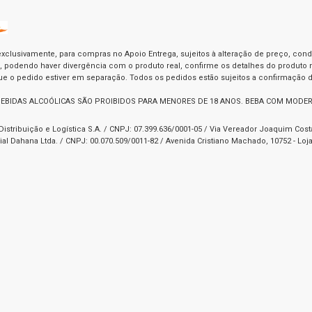
exclusivamente, para compras no Apoio Entrega, sujeitos à alteração de preço, con
as, podendo haver divergência com o produto real, confirme os detalhes do produto n
o pedido estiver em separação. Todos os pedidos estão sujeitos a confirmação d
BEBIDAS ALCOÓLICAS SÃO PROIBIDOS PARA MENORES DE 18 ANOS. BEBA COM MODE
Distribuição e Logística S.A. / CNPJ: 07.399.636/0001-05 / Via Vereador Joaquim Cos
l Dahana Ltda. / CNPJ: 00.070.509/0011-82 / Avenida Cristiano Machado, 10752 - Loja