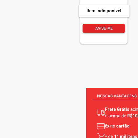
Item indisponível
AVISE-ME
NOSSAS VANTAGENS
Frete Grátis
aci
e acima de
R$10
6x
no
cartão
+ de
11 mil itens