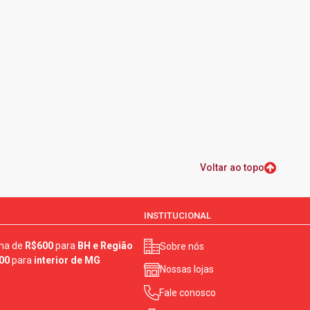
Voltar ao topo
INSTITUCIONAL
ma de
R$600
para
BH e Região
Sobre nós
00
para
interior de MG
Nossas lojas
Fale conosco