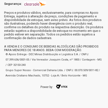
Segurança:
Preços e produtos válidos, exclusivamente, para compras no Apoio
Entrega, sujeitos à alteração de preço, condições de pagamento e
disponibilidade de estoque, sem aviso prévio. As fotos dos produtos
são ilustrativas, podendo haver divergência com o produto real,
confirme os detalhes do produto na respectiva descrição. Os produtos
estarão sujeitos a disponibilidade de estoque no momento em que o
pedido estiver em separação. Todos os pedidos estão sujeitos a
confirmação de dados cadastrais.
A VENDA E O CONSUMO DE BEBIDAS ALCOÓLICAS SÃO PROIBIDOS
PARA MENORES DE 18 ANOS. BEBA COM MODERAÇÃO.
© Apoio Entrega - DEC Minas Distribuição e Logística S.A. / CNPJ:
07.399.636/0001-05 / Via Vereador Joaquim Costa, nº 1800 / Contagem - MG
/ CEP 32150-240
Grupo Super Nosso - Comercial Dahana Ltda. / CNPJ: 00.070.509/0011-82 /
Avenida Cristiano Machado, 10752 - Loja A / Belo Horizonte - MG
Power by: