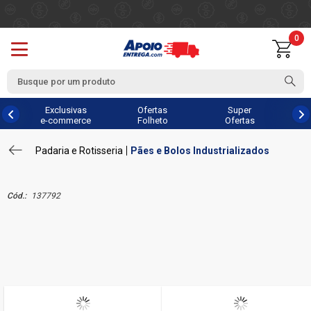
0
Exclusivas
Ofertas
Super
e-commerce
Folheto
Ofertas
Padaria e Rotisseria
Pães e Bolos Industrializados
Cód.:
137792