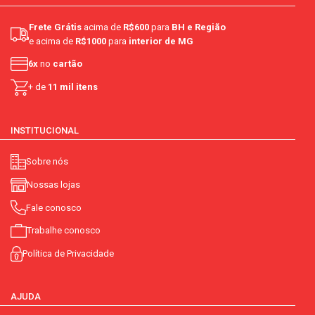
Frete Grátis
acima de
R$600
para
BH e Região
e acima de
R$1000
para
interior de MG
6x
no
cartão
+ de
11 mil itens
INSTITUCIONAL
Sobre nós
Nossas lojas
Fale conosco
Trabalhe conosco
Política de Privacidade
AJUDA