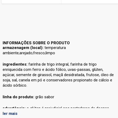
INFORMAÇÕES SOBRE O PRODUTO
armazenagem (local):
temperatura
ambiente;arejado;fresco;limpo
ingredientes:
farinha de trigo integral, farinha de trigo
enriquecida com ferro e ácido fólico, uvas-passas, glúten,
açúcar, semente de girassol, maçã desidratada, frutose, óleo de
soja, sal, canela em pó e conservadores propionato de cálcio e
ácido sórbico.
linha do produto:
grão sabor
advertência:
o glúten é prejudicial aos portadores de doença
ler mais
celíaca.