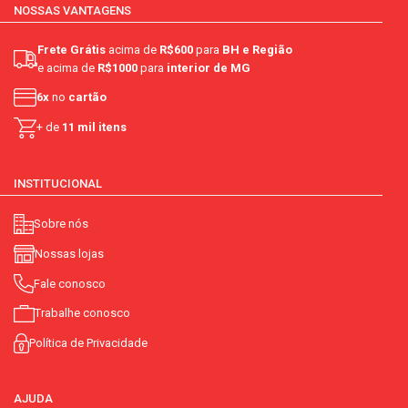
nome principal do item:
pão
NOSSAS VANTAGENS
conservantes:
contém
Frete Grátis
acima de
R$600
para
BH e Região
e acima de
R$1000
para
interior de MG
vegano:
não
6x
no
cartão
orgânico:
não
+ de
11 mil itens
tamanho/refil/embalagem econômica:
não
INSTITUCIONAL
potencial hidrogeniônico (ph):
5 - 5,30.
Sobre nós
corante:
não contém
Nossas lojas
rotulagem nutricional frontal:
conforme
Fale conosco
Trabalhe conosco
Política de Privacidade
AJUDA