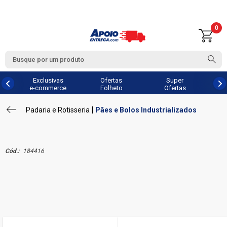
0
Exclusivas
Ofertas
Super
e-commerce
Folheto
Ofertas
Padaria e Rotisseria
Pães e Bolos Industrializados
Cód.:
184416