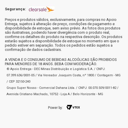
Segurança:
Preços e produtos válidos, exclusivamente, para compras no Apoio
Entrega, sujeitos à alteração de preço, condições de pagamento e
disponibilidade de estoque, sem aviso prévio. As fotos dos produtos
são ilustrativas, podendo haver divergência com o produto real,
confirme os detalhes do produto na respectiva descrição. Os produtos
estarão sujeitos a disponibilidade de estoque no momento em que o
pedido estiver em separação. Todos os pedidos estão sujeitos a
confirmação de dados cadastrais.
A VENDA E O CONSUMO DE BEBIDAS ALCOÓLICAS SÃO PROIBIDOS
PARA MENORES DE 18 ANOS. BEBA COM MODERAÇÃO.
© Apoio Entrega - DEC Minas Distribuição e Logística S.A. / CNPJ:
07.399.636/0001-05 / Via Vereador Joaquim Costa, nº 1800 / Contagem - MG
/ CEP 32150-240
Grupo Super Nosso - Comercial Dahana Ltda. / CNPJ: 00.070.509/0011-82 /
Avenida Cristiano Machado, 10752 - Loja A / Belo Horizonte - MG
Power by: