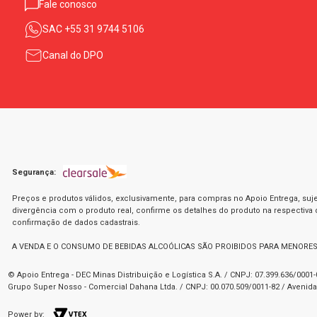
Fale conosco
SAC
+55 31 9744 5106
Canal do DPO
Segurança:
Preços e produtos válidos, exclusivamente, para compras no Apoio Entrega, suje
divergência com o produto real, confirme os detalhes do produto na respectiva
confirmação de dados cadastrais.
A VENDA E O CONSUMO DE BEBIDAS ALCOÓLICAS SÃO PROIBIDOS PARA MENORES
© Apoio Entrega - DEC Minas Distribuição e Logística S.A. / CNPJ: 07.399.636/000
Grupo Super Nosso - Comercial Dahana Ltda. / CNPJ: 00.070.509/0011-82 / Avenida 
Power by: