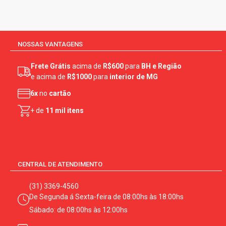
NOSSAS VANTAGENS
Frete Grátis
acima de
R$600
para
BH e Região
e acima de
R$1000
para
interior de MG
6x
no
cartão
+ de
11 mil itens
CENTRAL DE ATENDIMENTO
(31) 3369-4560
De Segunda á Sexta-feira de 08:00hs às 18:00hs
Sábado: de 08:00hs às 12:00hs