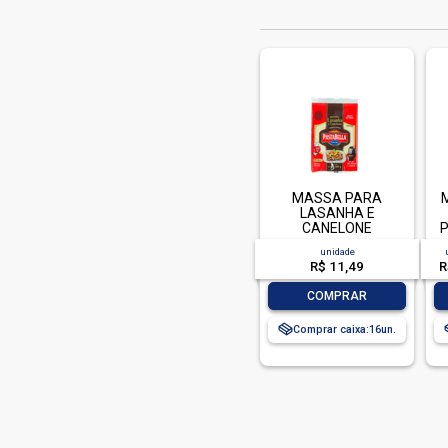
MASSA PARA
LASANHA E
CANELONE
P
PASTABELLA
unidade
TRADICIONAL 500G-
R$ 11,49
R
PC
-
+
COMPRAR
Comprar caixa:
16