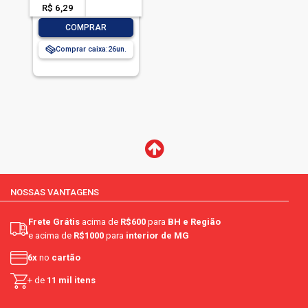
R$ 6,29
-- --,--
un.
-
+
COMPRAR
Comprar caixa:
26
NOSSAS VANTAGENS
Frete Grátis
acima de
R$600
para
BH e Região
e acima de
R$1000
para
interior de MG
6x
no
cartão
+ de
11 mil itens