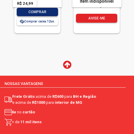
Item indisponível
R$ 24,99
-- --,--
un.
-
+
COMPRAR
AVISE-ME
Comprar caixa:
12
NOSSAS VANTAGENS
Frete Grátis
acima de
R$600
para
BH e Região
e acima de
R$1000
para
interior de MG
6x
no
cartão
+ de
11 mil itens