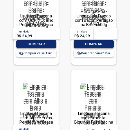
Linguiça Toscana
Linguiça de Frango
com Queijo Coalho
com Bacon Perdigão
Perdigão na Brasa
na Brasa 600g
600g
unidade
acima de
--
unidade
acima de
--
R$ 24,99
-- --,--
un.
R$ 24,99
-- --,--
un.
-
+
-
+
COMPRAR
COMPRAR
Comprar caixa:
12
Comprar caixa:
12
Linguiça Toscana
Linguiça Toscana
com Alho e Ervas
com Pimenta-
Perdigão na Brasa
Biquinho Perdigão na
600g
Brasa 600g
unidade
acima de
--