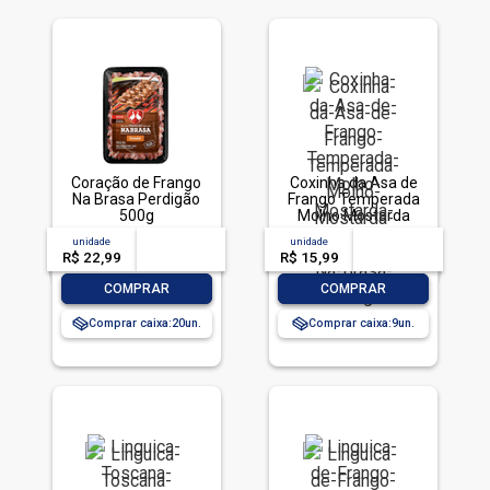
Coração de Frango
Coxinha da Asa de
Na Brasa Perdigão
Frango Temperada
500g
Molho Mostarda
Perdigão Na Brasa
unidade
acima de
--
unidade
acima de
--
800g
R$ 22,99
-- --,--
un.
R$ 15,99
-- --,--
un.
-
+
-
+
COMPRAR
COMPRAR
Comprar caixa:
20
Comprar caixa:
9