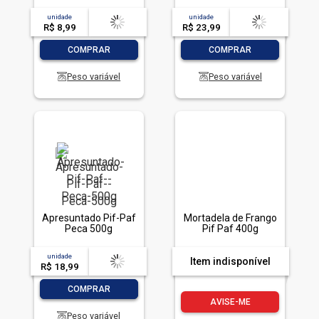
unidade
acima de
--
unidade
acima de
--
R$ 8,99
-- --,--
un.
R$ 23,99
-- --,--
un.
-
+
-
+
COMPRAR
COMPRAR
Peso variável
Peso variável
Apresuntado Pif-Paf
Mortadela de Frango
Peca 500g
Pif Paf 400g
unidade
acima de
--
Item indisponível
R$ 18,99
-- --,--
un.
-
+
COMPRAR
AVISE-ME
Peso variável