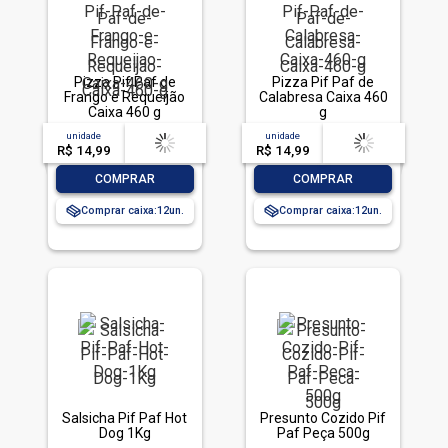
Pizza Pif Paf de
Pizza Pif Paf de
Frango e Requeijão
Calabresa Caixa 460
Caixa 460 g
g
unidade
acima de
--
unidade
acima de
--
R$ 14,99
-- --,--
un.
R$ 14,99
-- --,--
un.
-
+
-
+
COMPRAR
COMPRAR
Comprar caixa:
12
Comprar caixa:
12
Salsicha Pif Paf Hot
Presunto Cozido Pif
Dog 1Kg
Paf Peça 500g