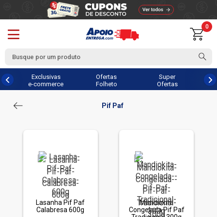
0
Exclusivas
Ofertas
Super
e-commerce
Folheto
Ofertas
Pif Paf
Lasanha Pif Paf
Mandiokita
Calabresa 600g
Congelada Pif Paf