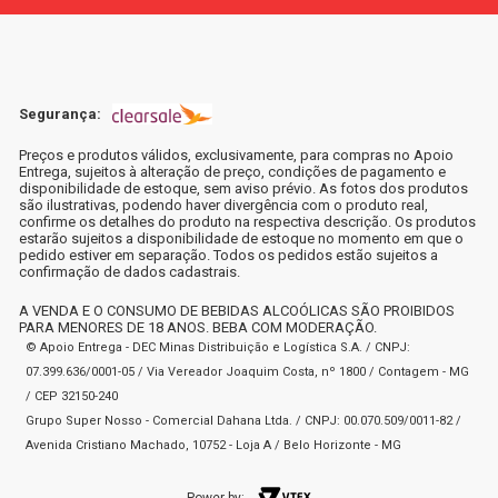
Segurança:
Preços e produtos válidos, exclusivamente, para compras no Apoio
Entrega, sujeitos à alteração de preço, condições de pagamento e
disponibilidade de estoque, sem aviso prévio. As fotos dos produtos
são ilustrativas, podendo haver divergência com o produto real,
confirme os detalhes do produto na respectiva descrição. Os produtos
estarão sujeitos a disponibilidade de estoque no momento em que o
pedido estiver em separação. Todos os pedidos estão sujeitos a
confirmação de dados cadastrais.
A VENDA E O CONSUMO DE BEBIDAS ALCOÓLICAS SÃO PROIBIDOS
PARA MENORES DE 18 ANOS. BEBA COM MODERAÇÃO.
© Apoio Entrega - DEC Minas Distribuição e Logística S.A. / CNPJ:
07.399.636/0001-05 / Via Vereador Joaquim Costa, nº 1800 / Contagem - MG
/ CEP 32150-240
Grupo Super Nosso - Comercial Dahana Ltda. / CNPJ: 00.070.509/0011-82 /
Avenida Cristiano Machado, 10752 - Loja A / Belo Horizonte - MG
Power by: