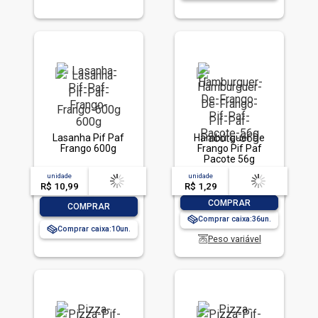
Lasanha Pif Paf
Hambúrguer De
Frango 600g
Frango Pif Paf
Pacote 56g
unidade
acima de
--
unidade
acima de
--
R$ 10,99
-- --,--
un.
R$ 1,29
-- --,--
un.
-
+
COMPRAR
-
+
COMPRAR
Comprar caixa:
36
Comprar caixa:
10
Peso variável