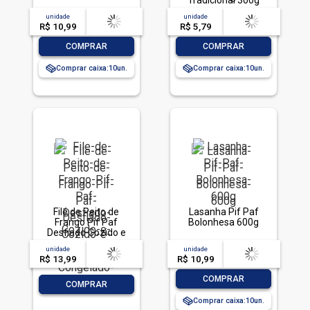
Tradicional 300g
unidade
acima de
--
unidade
acima de
--
R$ 10,99
-- --,--
un.
R$ 5,79
-- --,--
un.
-
+
-
+
COMPRAR
COMPRAR
Comprar caixa:
10
Comprar caixa:
10
Filé de Peito de
Lasanha Pif Paf
Frango Pif Paf
Bolonhesa 600g
Desfiado Cozido e
Temperado
unidade
acima de
--
unidade
acima de
--
Congelado 400g
R$ 13,99
-- --,--
un.
R$ 10,99
-- --,--
un.
-
+
COMPRAR
-
+
COMPRAR
Comprar caixa:
10