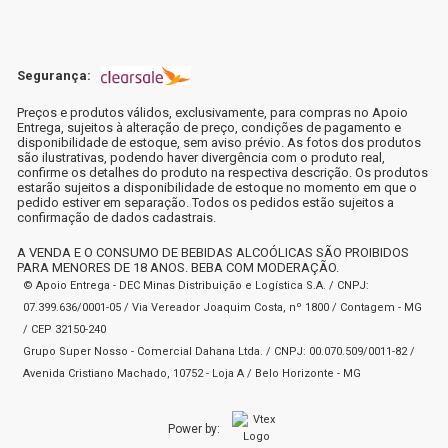
Segurança:
Preços e produtos válidos, exclusivamente, para compras no Apoio
Entrega, sujeitos à alteração de preço, condições de pagamento e
disponibilidade de estoque, sem aviso prévio. As fotos dos produtos
são ilustrativas, podendo haver divergência com o produto real,
confirme os detalhes do produto na respectiva descrição. Os produtos
estarão sujeitos a disponibilidade de estoque no momento em que o
pedido estiver em separação. Todos os pedidos estão sujeitos a
confirmação de dados cadastrais.
A VENDA E O CONSUMO DE BEBIDAS ALCOÓLICAS SÃO PROIBIDOS
PARA MENORES DE 18 ANOS. BEBA COM MODERAÇÃO.
© Apoio Entrega - DEC Minas Distribuição e Logística S.A. / CNPJ:
07.399.636/0001-05 / Via Vereador Joaquim Costa, nº 1800 / Contagem - MG
/ CEP 32150-240
Grupo Super Nosso - Comercial Dahana Ltda. / CNPJ: 00.070.509/0011-82 /
Avenida Cristiano Machado, 10752 - Loja A / Belo Horizonte - MG
Power by: