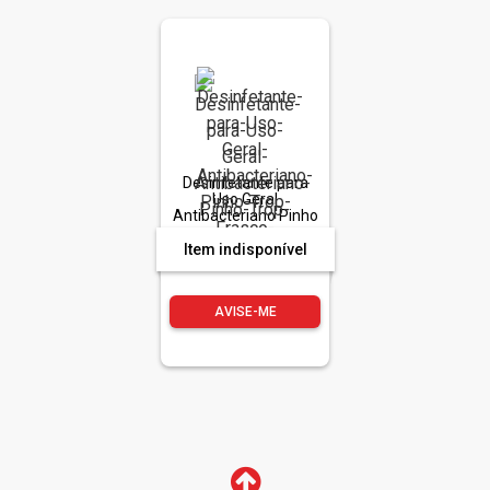
Desinfetante para
Uso Geral
Antibacteriano Pinho
Trop Frasco 500ml
Item indisponível
AVISE-ME