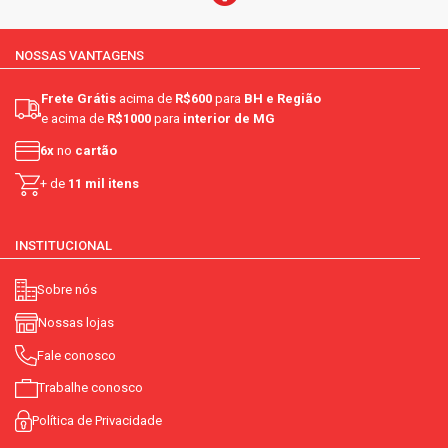
NOSSAS VANTAGENS
Frete Grátis
acima de
R$600
para
BH e Região
e acima de
R$1000
para
interior de MG
6x
no
cartão
+ de
11 mil itens
INSTITUCIONAL
Sobre nós
Nossas lojas
Fale conosco
Trabalhe conosco
Política de Privacidade