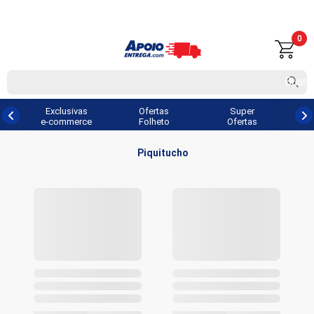
0
Exclusivas
Ofertas
Super
e-commerce
Folheto
Ofertas
Piquitucho