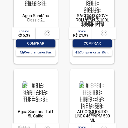
Água Sanitária
SACO LIXO DOVE
Classic 2L
ROLL CICLUS 100L
C/10UNI PTO
unidade
acima de
--
unidade
acima de
--
R$ 5,39
-- --,--
un.
R$ 21,99
-- --,--
un.
-
+
-
+
COMPRAR
COMPRAR
Comprar caixa:
8
Comprar caixa:
25
Água Sanitária Tuff
ALCOOL LIQUIDO
5L Galão
LINEX 46° INPM 500
ML
R$ 14,99
acima de
--
unidade
acima de
--