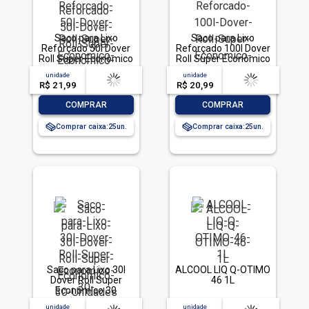
Saco para Lixo
Saco para Lixo
Reforçado 50l Dover
Reforçado 100l Dover
Roll Super Econômico
Roll Super Econômico
20 Unidades
10 Unidades
unidade
acima de
--
unidade
acima de
--
R$ 21,99
-- --,--
un.
R$ 20,99
-- --,--
un.
-
+
-
+
COMPRAR
COMPRAR
Comprar caixa:
25
Comprar caixa:
25
Saco para Lixo 30l
ALCOOL LIQ Q-OTIMO
Dover Roll Super
46 1L
Econômico 30
Unidades
unidade
acima de
--
unidade
acima de
--