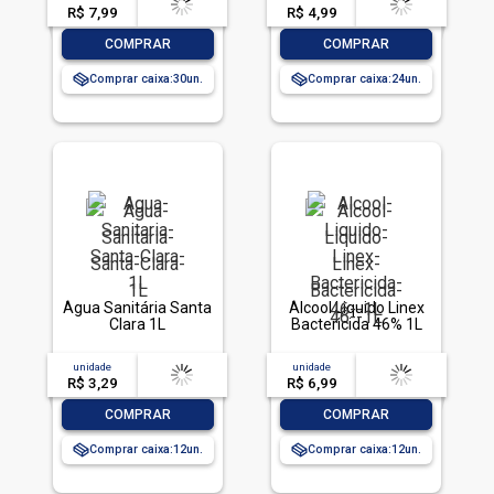
R$ 7,99
-- --,--
un.
R$ 4,99
-- --,--
un.
-
+
-
+
COMPRAR
COMPRAR
Comprar caixa:
30
Comprar caixa:
24
Água Sanitária Santa
Álcool Liquido Linex
Clara 1L
Bactericida 46% 1L
unidade
acima de
--
unidade
acima de
--
R$ 3,29
-- --,--
un.
R$ 6,99
-- --,--
un.
-
+
-
+
COMPRAR
COMPRAR
Comprar caixa:
12
Comprar caixa:
12