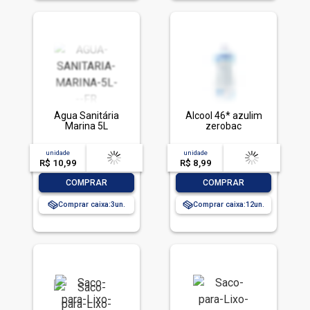
Água Sanitária
Álcool 46* azulim
Marina 5L
zerobac
unidade
acima de
--
unidade
acima de
--
R$ 10,99
-- --,--
un.
R$ 8,99
-- --,--
un.
-
+
-
+
COMPRAR
COMPRAR
Comprar caixa:
3
Comprar caixa:
12