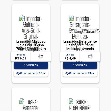
Limpador Multiuso
Limpador Detergente
Veja Gold Original
Desengordurante
750ml Embalagem
Multiuso Lavanda
Econômica
Uau Squeeze 500ml
unidade
acima de
--
unidade
acima de
--
R$ 6,69
-- --,--
un.
R$ 4,49
-- --,--
un.
-
+
-
+
COMPRAR
COMPRAR
Comprar caixa:
12
Comprar caixa:
24