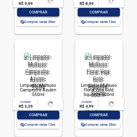
R$ 9,99
-- --,--
un.
R$ 8,99
-- --,--
un.
-
+
-
+
COMPRAR
COMPRAR
Comprar caixa:
20
Comprar caixa:
12
Limpador Multiuso
Limpador Multiuso
Campestre Azulim
Floral Veja Gold
550ml
Squeeze 500ml
Grátis 10% de
unidade
acima de
--
unidade
acima de
--
Desconto
R$ 3,39
-- --,--
un.
R$ 4,99
-- --,--
un.
-
+
-
+
COMPRAR
COMPRAR
Comprar caixa:
12
Comprar caixa:
24