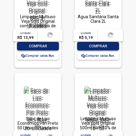
Limpador Multiuso
Água Sanitária Santa
Veja Gold Original
Clara 2L
com 3 unidades de
500ml
unidade
acima de
--
unidade
acima de
--
R$ 13,99
-- --,--
un.
R$ 5,19
-- --,--
un.
-
+
-
+
COMPRAR
COMPRAR
Comprar caixa:
8
Comprar caixa:
8
Saco de Lixo
Limpador Multiuso
Econômico Plin Preto
Veja Gold Original
50 Litros 30 Unidades
500ml com 10% de
Desconto
unidade
acima de
--
unidade
acima de
--