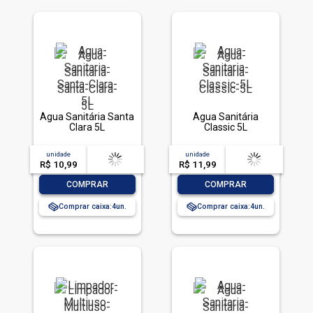
Água Sanitária Santa
Água Sanitária
Clara 5L
Classic 5L
unidade
acima de
--
unidade
acima de
--
R$ 10,99
-- --,--
un.
R$ 11,99
-- --,--
un.
-
+
-
+
COMPRAR
COMPRAR
Comprar caixa:
4
Comprar caixa:
4