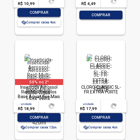
R$ 10,99
-- --,--
un.
R$ 4,49
-- --,--
un.
-
+
COMPRAR
-
+
COMPRAR
Comprar caixa:
4
50% no 2°
Inseticida Aerossol
CLORO CLASSIC 5L-
Raid Multi-insetos
FR EXTRA FORTE
Base Água Leve Mais
Pague Menos 420ml
unidade
acima de
--
unidade
acima de
--
R$ 18,99
-- --,--
un.
R$ 17,99
-- --,--
un.
-
+
-
+
COMPRAR
COMPRAR
Comprar caixa:
12
Comprar caixa:
4