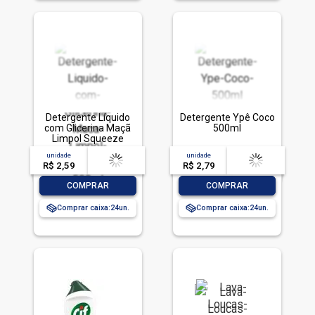
Detergente Líquido
Detergente Ypê Coco
com Glicerina Maçã
500ml
Limpol Squeeze
500ml
unidade
acima de
--
unidade
acima de
--
R$ 2,59
-- --,--
un.
R$ 2,79
-- --,--
un.
-
+
-
+
COMPRAR
COMPRAR
Comprar caixa:
24
Comprar caixa:
24