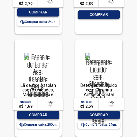
R$ 2,79
-- --,--
un.
R$ 2,39
-- --,--
un.
-
+
COMPRAR
-
+
COMPRAR
Comprar caixa:
24
Lã de Aço Assolan
Detergente Líquido
com 8 unidades,
com Glicerina
Máximo Brilho e
Antiodor Cristal
Mínimo Esforço, 45g
Limpol Squeeze
unidade
acima de
--
unidade
acima de
--
500ml
R$ 1,69
-- --,--
un.
R$ 2,59
-- --,--
un.
-
+
-
+
COMPRAR
COMPRAR
Comprar caixa:
200
Comprar caixa:
24