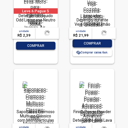
Leve 6 Pague 5
Detergente LÍquido
Limpador
Odd Limppano Neutro
Desengordurante
500ML
Veja Cozinha Limão
com 2 unidades de
unidade
acima de
--
unidade
acima de
--
400ml
R$ 2,39
-- --,--
un.
R$ 21,99
-- --,--
un.
-
+
COMPRAR
-
+
COMPRAR
Comprar caixa:
6
Saponáceo Cremoso
Finish Power Powder
Multiuso Clássico
Advanced
com Micropartículas
Detergente para Lava
Sapólio Radium
Louças em Pó 450g
unidade
acima de
--
unidade
acima de
--