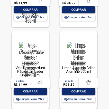
Squeeze 450ml
R$ 11,99
-- --,--
un.
R$ 36,99
-- --,--
un.
-
+
-
+
COMPRAR
COMPRAR
Comprar caixa:
12
Comprar caixa:
12
Veja Desengordura
Limpa Alumínio Brilha
Rápido Limpador
Alumínio 500 ml
Limão 500ml
unidade
acima de
--
unidade
acima de
--
R$ 14,99
-- --,--
un.
R$ 3,39
-- --,--
un.
-
+
-
+
COMPRAR
COMPRAR
Comprar caixa:
24
Comprar caixa:
24