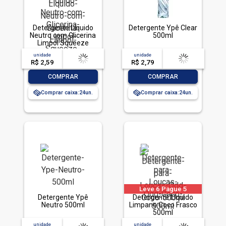
Detergente Líquido
Detergente Ypê Clear
Neutro com Glicerina
500ml
Limpol Squeeze
500ml
unidade
acima de
--
unidade
acima de
--
R$ 2,59
-- --,--
un.
R$ 2,79
-- --,--
un.
-
+
-
+
COMPRAR
COMPRAR
Comprar caixa:
24
Comprar caixa:
24
Leve 6 Pague 5
Detergente Ypê
Detergente Líquido
Neutro 500ml
Limpano Coco Frasco
500ml
unidade
acima de
--
unidade
acima de
--