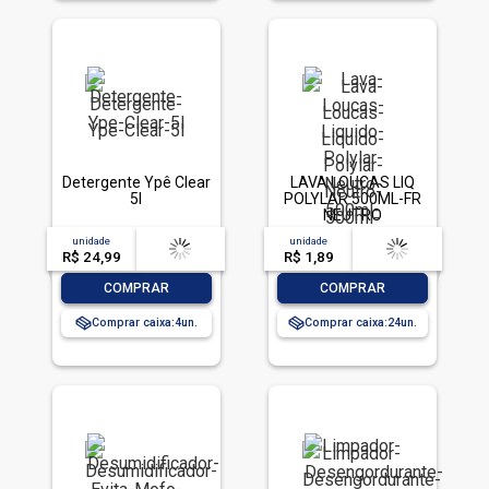
Detergente Ypê Clear
LAVA LOUCAS LIQ
5l
POLYLAR 500ML-FR
NEUTRO
unidade
acima de
--
unidade
acima de
--
R$ 24,99
-- --,--
un.
R$ 1,89
-- --,--
un.
-
+
-
+
COMPRAR
COMPRAR
Comprar caixa:
4
Comprar caixa:
24