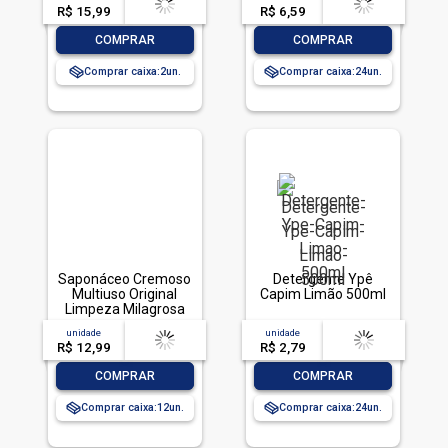
R$ 15,99
-- --,--
un.
R$ 6,59
-- --,--
un.
-
+
-
+
COMPRAR
COMPRAR
Comprar caixa:
2
Comprar caixa:
24
Saponáceo Cremoso
Detergente Ypê
Multiuso Original
Capim Limão 500ml
Limpeza Milagrosa
Cif Squeeze Leve
unidade
acima de
--
unidade
acima de
--
450ml Pague 360ml
R$ 12,99
-- --,--
un.
R$ 2,79
-- --,--
un.
-
+
-
+
COMPRAR
COMPRAR
Comprar caixa:
12
Comprar caixa:
24