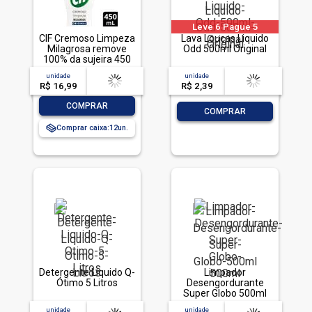
Leve 6 Pague 5
CIF Cremoso Limpeza
Lava Loucas Liquido
Milagrosa remove
Odd 500ml Original
100% da sujeira 450
ml
unidade
acima de
--
unidade
acima de
--
R$ 16,99
-- --,--
un.
R$ 2,39
-- --,--
un.
-
+
COMPRAR
-
+
COMPRAR
Comprar caixa:
12
Detergente Líquido Q-
Limpador
Ótimo 5 Litros
Desengordurante
Super Globo 500ml
unidade
acima de
--
unidade
acima de
--