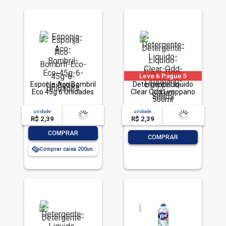
Leve 6 Pague 5
Esponja Aço Bombril
Detergente Líquido
Eco 45g 6 Unidades
Clear Odd Limppano
500ml
unidade
acima de
--
unidade
acima de
--
R$ 2,39
-- --,--
un.
R$ 2,39
-- --,--
un.
-
+
COMPRAR
-
+
COMPRAR
Comprar caixa:
200