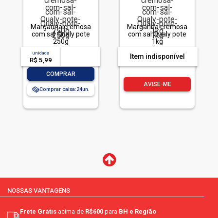
Margarina cremosa
Margarina cremosa
com sal Qualy pote
com sal Qualy pote
250g
1kg
unidade
acima de
--
Item indisponível
R$ 5,99
-- --,--
un.
-
+
COMPRAR
AVISE-ME
Comprar caixa:
24
NOSSAS VANTAGENS
Frete Grátis
acima de
R$600
para
BH e Região