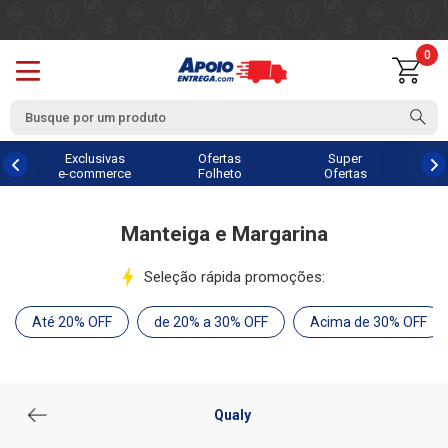
0
Exclusivas
Ofertas
Super
e-commerce
Folheto
Ofertas
Manteiga e Margarina
Seleção rápida promoções:
Até 20% OFF
de 20% a 30% OFF
Acima de 30% OFF
Qualy