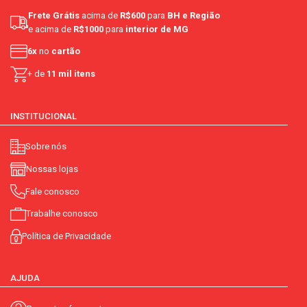
Frete Grátis
acima de
R$600
para
BH e Região
e acima de
R$1000
para
interior de MG
6x
no
cartão
+ de
11 mil itens
INSTITUCIONAL
Sobre nós
Nossas lojas
Fale conosco
Trabalhe conosco
Política de Privacidade
AJUDA