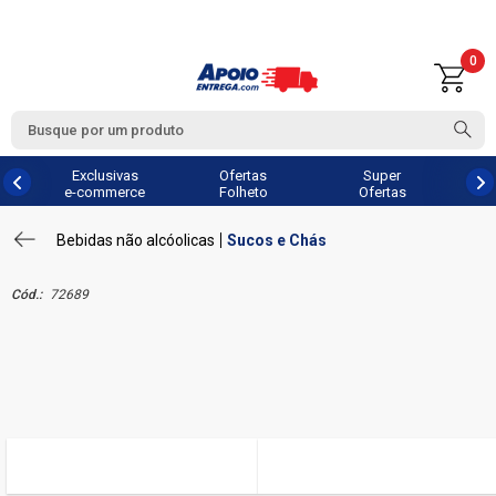
0
Exclusivas
Ofertas
Super
e-commerce
Folheto
Ofertas
Bebidas não alcóolicas
Sucos e Chás
Cód.:
72689