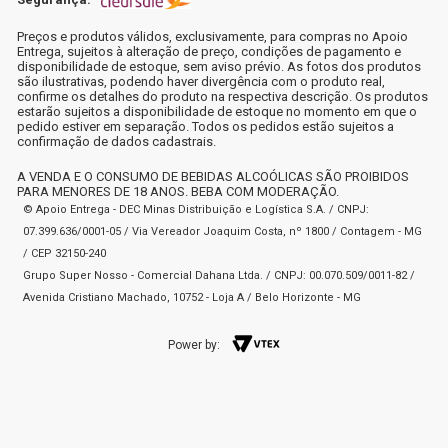
Preços e produtos válidos, exclusivamente, para compras no Apoio
Entrega, sujeitos à alteração de preço, condições de pagamento e
disponibilidade de estoque, sem aviso prévio. As fotos dos produtos
são ilustrativas, podendo haver divergência com o produto real,
confirme os detalhes do produto na respectiva descrição. Os produtos
estarão sujeitos a disponibilidade de estoque no momento em que o
pedido estiver em separação. Todos os pedidos estão sujeitos a
confirmação de dados cadastrais.
A VENDA E O CONSUMO DE BEBIDAS ALCOÓLICAS SÃO PROIBIDOS
PARA MENORES DE 18 ANOS. BEBA COM MODERAÇÃO.
© Apoio Entrega - DEC Minas Distribuição e Logística S.A. / CNPJ:
07.399.636/0001-05 / Via Vereador Joaquim Costa, nº 1800 / Contagem - MG
/ CEP 32150-240
Grupo Super Nosso - Comercial Dahana Ltda. / CNPJ: 00.070.509/0011-82 /
Avenida Cristiano Machado, 10752 - Loja A / Belo Horizonte - MG
Power by: