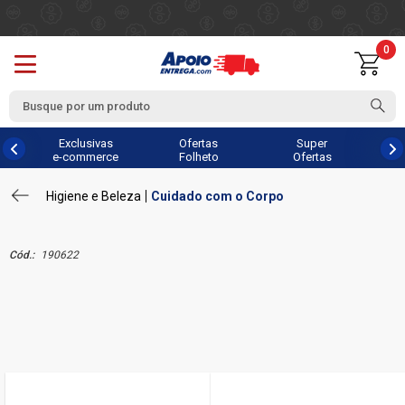
0
Exclusivas
Ofertas
Super
e-commerce
Folheto
Ofertas
Higiene e Beleza
Cuidado com o Corpo
Cód.:
190622