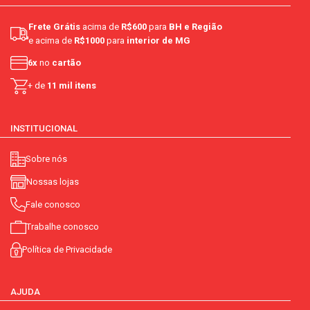
pele com os sabonetes em barra Lux.
Frete Grátis
acima de
R$600
para
BH e Região
e acima de
R$1000
para
interior de MG
6x
no
cartão
+ de
11 mil itens
INSTITUCIONAL
Sobre nós
Nossas lojas
Fale conosco
Trabalhe conosco
Política de Privacidade
AJUDA