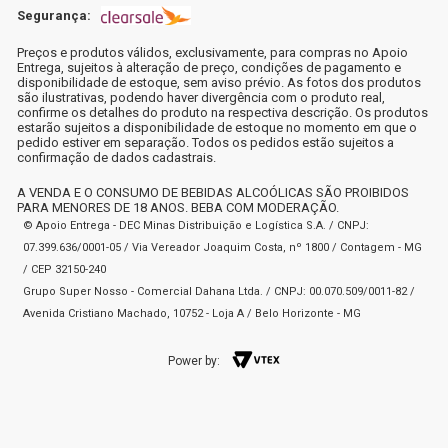
Segurança:
Preços e produtos válidos, exclusivamente, para compras no Apoio
Entrega, sujeitos à alteração de preço, condições de pagamento e
disponibilidade de estoque, sem aviso prévio. As fotos dos produtos
são ilustrativas, podendo haver divergência com o produto real,
confirme os detalhes do produto na respectiva descrição. Os produtos
estarão sujeitos a disponibilidade de estoque no momento em que o
pedido estiver em separação. Todos os pedidos estão sujeitos a
confirmação de dados cadastrais.
A VENDA E O CONSUMO DE BEBIDAS ALCOÓLICAS SÃO PROIBIDOS
PARA MENORES DE 18 ANOS. BEBA COM MODERAÇÃO.
© Apoio Entrega - DEC Minas Distribuição e Logística S.A. / CNPJ:
07.399.636/0001-05 / Via Vereador Joaquim Costa, nº 1800 / Contagem - MG
/ CEP 32150-240
Grupo Super Nosso - Comercial Dahana Ltda. / CNPJ: 00.070.509/0011-82 /
Avenida Cristiano Machado, 10752 - Loja A / Belo Horizonte - MG
Power by: