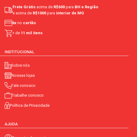
Frete Grátis
acima de
R$600
para
BH e Região
e acima de
R$1000
para
interior de MG
6x
no
cartão
+ de
11 mil itens
INSTITUCIONAL
Sobre nós
Nossas lojas
Fale conosco
Trabalhe conosco
Política de Privacidade
AJUDA