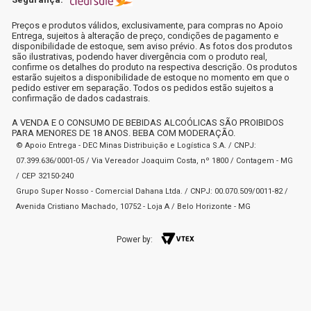
Preços e produtos válidos, exclusivamente, para compras no Apoio
Entrega, sujeitos à alteração de preço, condições de pagamento e
disponibilidade de estoque, sem aviso prévio. As fotos dos produtos
são ilustrativas, podendo haver divergência com o produto real,
confirme os detalhes do produto na respectiva descrição. Os produtos
estarão sujeitos a disponibilidade de estoque no momento em que o
pedido estiver em separação. Todos os pedidos estão sujeitos a
confirmação de dados cadastrais.
A VENDA E O CONSUMO DE BEBIDAS ALCOÓLICAS SÃO PROIBIDOS
PARA MENORES DE 18 ANOS. BEBA COM MODERAÇÃO.
© Apoio Entrega - DEC Minas Distribuição e Logística S.A. / CNPJ:
07.399.636/0001-05 / Via Vereador Joaquim Costa, nº 1800 / Contagem - MG
/ CEP 32150-240
Grupo Super Nosso - Comercial Dahana Ltda. / CNPJ: 00.070.509/0011-82 /
Avenida Cristiano Machado, 10752 - Loja A / Belo Horizonte - MG
Power by: