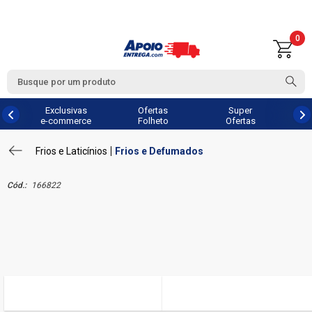
0
Exclusivas
Ofertas
Super
e-commerce
Folheto
Ofertas
Frios e Laticínios
Frios e Defumados
Cód.:
166822