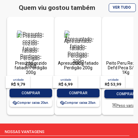
Quem viu gostou também
VER TUDO
Presunto cozido
Apresuntado fatiado
Peito Peru Rez
fatiado Perdigão
Perdigão 200g
Defd Peca S/O
200g
1Kg
unidade
acima de
--
unidade
acima de
--
unidade
acim
R$ 9,79
-- --,--
un.
R$ 6,99
-- --,--
un.
R$ 53,99
-- --,
-
+
-
+
-
COMPRAR
COMPRAR
COMPRAR
Comprar caixa:
20
Comprar caixa:
20
Peso variáve
NOSSAS VANTAGENS