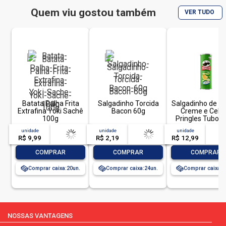
Quem viu gostou também
VER TUDO
Batata Palha Frita
Salgadinho Torcida
Salgadinho de B
Extrafina Yoki Sachê
Bacon 60g
Creme e Cebo
100g
Pringles Tubo 
unidade
acima de
--
unidade
acima de
--
unidade
acim
R$ 9,99
-- --,--
un.
R$ 2,19
-- --,--
un.
R$ 12,99
-- --,
-
+
-
+
-
COMPRAR
COMPRAR
COMPRAR
Comprar caixa:
20
Comprar caixa:
24
Comprar caixa:
1
NOSSAS VANTAGENS