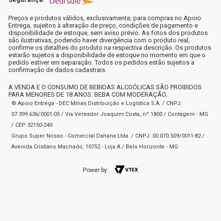
Preços e produtos válidos, exclusivamente, para compras no Apoio
Entrega, sujeitos à alteração de preço, condições de pagamento e
disponibilidade de estoque, sem aviso prévio. As fotos dos produtos
são ilustrativas, podendo haver divergência com o produto real,
confirme os detalhes do produto na respectiva descrição. Os produtos
estarão sujeitos a disponibilidade de estoque no momento em que o
pedido estiver em separação. Todos os pedidos estão sujeitos a
confirmação de dados cadastrais.
A VENDA E O CONSUMO DE BEBIDAS ALCOÓLICAS SÃO PROIBIDOS
PARA MENORES DE 18 ANOS. BEBA COM MODERAÇÃO.
© Apoio Entrega - DEC Minas Distribuição e Logística S.A. / CNPJ:
07.399.636/0001-05 / Via Vereador Joaquim Costa, nº 1800 / Contagem - MG
/ CEP 32150-240
Grupo Super Nosso - Comercial Dahana Ltda. / CNPJ: 00.070.509/0011-82 /
Avenida Cristiano Machado, 10752 - Loja A / Belo Horizonte - MG
Power by: