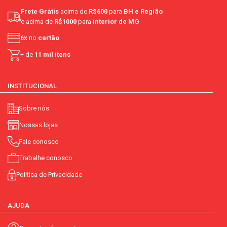
Frete Grátis
acima de
R$600
para
BH e Região
e acima de
R$1000
para
interior de MG
6x
no
cartão
+ de
11 mil itens
INSTITUCIONAL
Sobre nós
Nossas lojas
Fale conosco
Trabalhe conosco
Política de Privacidade
AJUDA