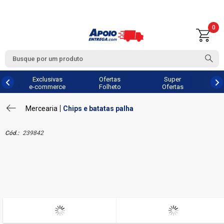
0
Exclusivas
Ofertas
Super
e-commerce
Folheto
Ofertas
Mercearia
Chips e batatas palha
Cód.:
239842