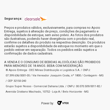
Segurança:
Preços e produtos válidos, exclusivamente, para compras no Apoio
Entrega, sujeitos à alteração de preço, condições de pagamento e
disponibilidade de estoque, sem aviso prévio. As fotos dos produtos
são ilustrativas, podendo haver divergência com o produto real,
confirme os detalhes do produto na respectiva descrição. Os produtos
estarão sujeitos a disponibilidade de estoque no momento em que o
pedido estiver em separação. Todos os pedidos estão sujeitos a
confirmação de dados cadastrais.
A VENDA E O CONSUMO DE BEBIDAS ALCOÓLICAS SÃO PROIBIDOS
PARA MENORES DE 18 ANOS. BEBA COM MODERAÇÃO.
© Apoio Entrega - DEC Minas Distribuição e Logística S.A. / CNPJ:
07.399.636/0001-05 / Via Vereador Joaquim Costa, nº 1800 / Contagem - MG
/ CEP 32150-240
Grupo Super Nosso - Comercial Dahana Ltda. / CNPJ: 00.070.509/0011-82 /
Avenida Cristiano Machado, 10752 - Loja A / Belo Horizonte - MG
Power by: