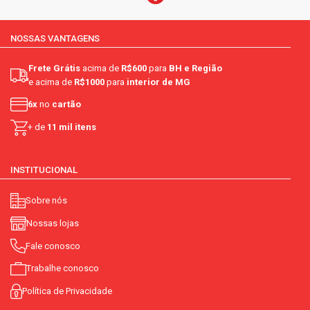
NOSSAS VANTAGENS
Frete Grátis
acima de
R$600
para
BH e Região
e acima de
R$1000
para
interior de MG
6x
no
cartão
+ de
11 mil itens
INSTITUCIONAL
Sobre nós
Nossas lojas
Fale conosco
Trabalhe conosco
Política de Privacidade