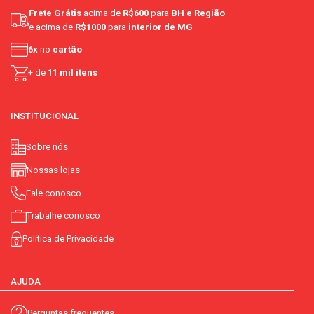
Frete Grátis
acima de
R$600
para
BH e Região
e acima de
R$1000
para
interior de MG
6x
no
cartão
+ de
11 mil itens
INSTITUCIONAL
Sobre nós
Nossas lojas
Fale conosco
Trabalhe conosco
Política de Privacidade
AJUDA
Perguntas frequentes