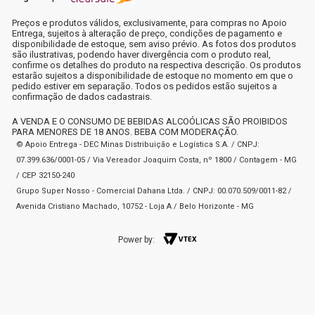
Preços e produtos válidos, exclusivamente, para compras no Apoio
Entrega, sujeitos à alteração de preço, condições de pagamento e
disponibilidade de estoque, sem aviso prévio. As fotos dos produtos
são ilustrativas, podendo haver divergência com o produto real,
confirme os detalhes do produto na respectiva descrição. Os produtos
estarão sujeitos a disponibilidade de estoque no momento em que o
pedido estiver em separação. Todos os pedidos estão sujeitos a
confirmação de dados cadastrais.
A VENDA E O CONSUMO DE BEBIDAS ALCOÓLICAS SÃO PROIBIDOS
PARA MENORES DE 18 ANOS. BEBA COM MODERAÇÃO.
© Apoio Entrega - DEC Minas Distribuição e Logística S.A. / CNPJ:
07.399.636/0001-05 / Via Vereador Joaquim Costa, nº 1800 / Contagem - MG
/ CEP 32150-240
Grupo Super Nosso - Comercial Dahana Ltda. / CNPJ: 00.070.509/0011-82 /
Avenida Cristiano Machado, 10752 - Loja A / Belo Horizonte - MG
Power by: