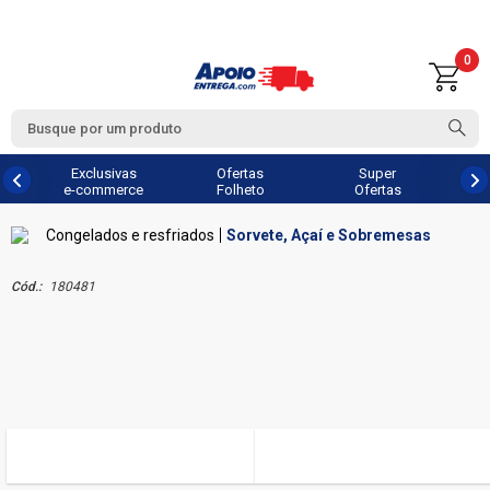
0
Exclusivas
Ofertas
Super
e-commerce
Folheto
Ofertas
Congelados e resfriados
Sorvete, Açaí e Sobremesas
Cód.:
180481