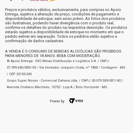
Preços e produtos válidos, exclusivamente, para compras no Apoio
Entrega, sujeitos à alteração de preço, condições de pagamento e
disponibilidade de estoque, sem aviso prévio. As fotos dos produtos
são ilustrativas, podendo haver divergência com o produto real,
confirme os detalhes do produto na respectiva descrição. Os produtos
estarão sujeitos a disponibilidade de estoque no momento em que o
pedido estiver em separação. Todos os pedidos estão sujeitos a
confirmação de dados cadastrais.
A VENDA E O CONSUMO DE BEBIDAS ALCOÓLICAS SÃO PROIBIDOS
PARA MENORES DE 18 ANOS. BEBA COM MODERAÇÃO.
© Apoio Entrega - DEC Minas Distribuição e Logística S.A. / CNPJ:
07.399.636/0001-05 / Via Vereador Joaquim Costa, nº 1800 / Contagem - MG
/ CEP 32150-240
Grupo Super Nosso - Comercial Dahana Ltda. / CNPJ: 00.070.509/0011-82 /
Avenida Cristiano Machado, 10752 - Loja A / Belo Horizonte - MG
Power by: