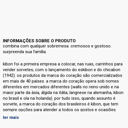
INFORMAÇÕES SOBRE O PRODUTO
combina com qualquer sobremesa. cremosos e gostoso.
surpreenda sua família.
kibon foi a primeira empresa a colocar, nas ruas, carrinhos para
vender sorvetes, com o lançamento do eskibon e do chicabon
(1942). os produtos da marca do coração são comercializados
em mais de 40 países. a marca do coração opera sob nomes
diferentes em mercados diferentes (walls no reino unido e na
maior parte da ásia, álgida na itália, langnese na alemanha, kibon
no brasil e ola na holanda). por tudo isso, quando assunto é
sorvete, a marca do coração dos brasileiros é kibon, que tem
sempre opções para atender a todos os gostos e ocasiões.
kibon é a marca do coração que junta a família, deixando todo
ler mais
momento mais feliz.