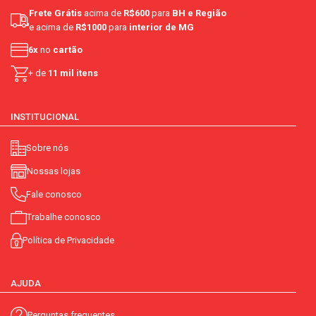
Frete Grátis
acima de
R$600
para
BH e Região
e acima de
R$1000
para
interior de MG
6x
no
cartão
+ de
11 mil itens
INSTITUCIONAL
Sobre nós
Nossas lojas
Fale conosco
Trabalhe conosco
Política de Privacidade
AJUDA
Perguntas frequentes