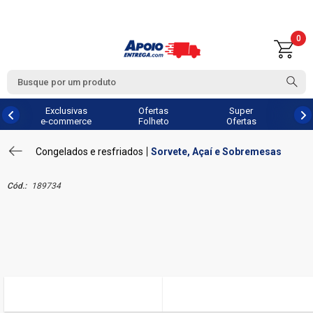
0
Exclusivas
Ofertas
Super
e-commerce
Folheto
Ofertas
Congelados e resfriados
Sorvete, Açaí e Sobremesas
Cód.:
189734