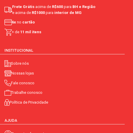
Frete Grátis
acima de
R$600
para
BH e Região
e acima de
R$1000
para
interior de MG
6x
no
cartão
+ de
11 mil itens
INSTITUCIONAL
Sobre nós
Nossas lojas
Fale conosco
Trabalhe conosco
Política de Privacidade
AJUDA