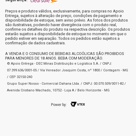
Preços e produtos válidos, exclusivamente, para compras no Apoio
Entrega, sujeitos à alteração de preço, condições de pagamento e
disponibilidade de estoque, sem aviso prévio. As fotos dos produtos
são ilustrativas, podendo haver divergência com o produto real,
confirme os detalhes do produto na respectiva descrição. Os produtos
estarão sujeitos a disponibilidade de estoque no momento em que o
pedido estiver em separação. Todos os pedidos estão sujeitos a
confirmação de dados cadastrais.
A VENDA E O CONSUMO DE BEBIDAS ALCOÓLICAS SÃO PROIBIDOS
PARA MENORES DE 18 ANOS. BEBA COM MODERAÇÃO.
© Apoio Entrega - DEC Minas Distribuição e Logística S.A. / CNPJ:
07.399.636/0001-05 / Via Vereador Joaquim Costa, nº 1800 / Contagem - MG
/ CEP 32150-240
Grupo Super Nosso - Comercial Dahana Ltda. / CNPJ: 00.070.509/0011-82 /
Avenida Cristiano Machado, 10752 - Loja A / Belo Horizonte - MG
Power by: