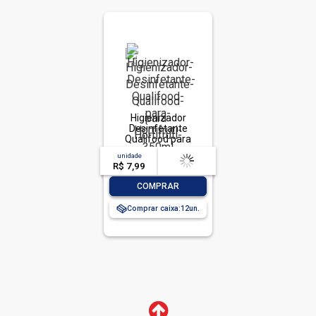
Higienizador
Desinfetante
Qualifood para
Hortifruti 350ml
unidade
acima de
--
R$ 7,99
-- --,--
un.
-
+
COMPRAR
Comprar caixa:
12