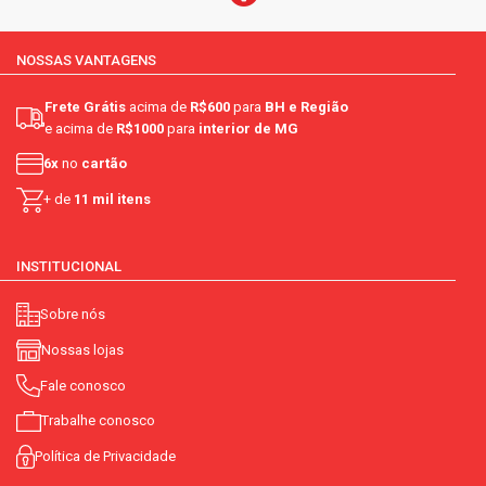
NOSSAS VANTAGENS
Frete Grátis
acima de
R$600
para
BH e Região
e acima de
R$1000
para
interior de MG
6x
no
cartão
+ de
11 mil itens
INSTITUCIONAL
Sobre nós
Nossas lojas
Fale conosco
Trabalhe conosco
Política de Privacidade