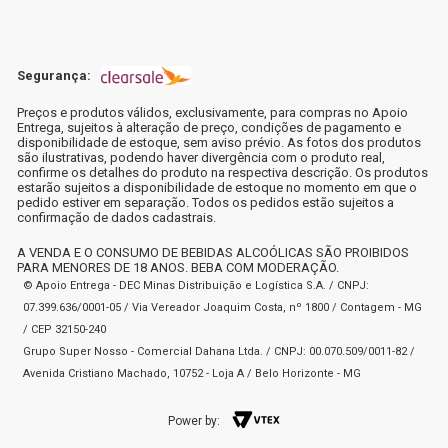
Segurança:
Preços e produtos válidos, exclusivamente, para compras no Apoio
Entrega, sujeitos à alteração de preço, condições de pagamento e
disponibilidade de estoque, sem aviso prévio. As fotos dos produtos
são ilustrativas, podendo haver divergência com o produto real,
confirme os detalhes do produto na respectiva descrição. Os produtos
estarão sujeitos a disponibilidade de estoque no momento em que o
pedido estiver em separação. Todos os pedidos estão sujeitos a
confirmação de dados cadastrais.
A VENDA E O CONSUMO DE BEBIDAS ALCOÓLICAS SÃO PROIBIDOS
PARA MENORES DE 18 ANOS. BEBA COM MODERAÇÃO.
© Apoio Entrega - DEC Minas Distribuição e Logística S.A. / CNPJ:
07.399.636/0001-05 / Via Vereador Joaquim Costa, nº 1800 / Contagem - MG
/ CEP 32150-240
Grupo Super Nosso - Comercial Dahana Ltda. / CNPJ: 00.070.509/0011-82 /
Avenida Cristiano Machado, 10752 - Loja A / Belo Horizonte - MG
Power by: