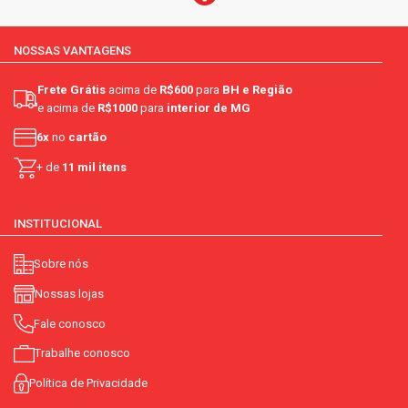
NOSSAS VANTAGENS
Frete Grátis
acima de
R$600
para
BH e Região
e acima de
R$1000
para
interior de MG
6x
no
cartão
+ de
11 mil itens
INSTITUCIONAL
Sobre nós
Nossas lojas
Fale conosco
Trabalhe conosco
Política de Privacidade