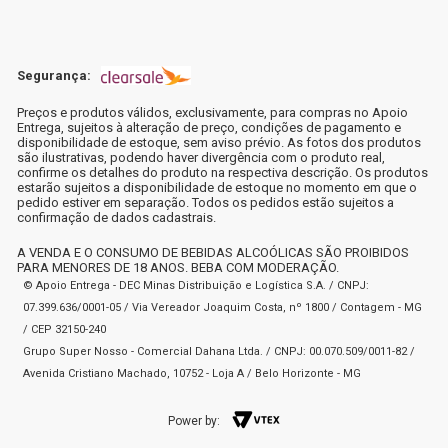
Segurança:
Preços e produtos válidos, exclusivamente, para compras no Apoio
Entrega, sujeitos à alteração de preço, condições de pagamento e
disponibilidade de estoque, sem aviso prévio. As fotos dos produtos
são ilustrativas, podendo haver divergência com o produto real,
confirme os detalhes do produto na respectiva descrição. Os produtos
estarão sujeitos a disponibilidade de estoque no momento em que o
pedido estiver em separação. Todos os pedidos estão sujeitos a
confirmação de dados cadastrais.
A VENDA E O CONSUMO DE BEBIDAS ALCOÓLICAS SÃO PROIBIDOS
PARA MENORES DE 18 ANOS. BEBA COM MODERAÇÃO.
© Apoio Entrega - DEC Minas Distribuição e Logística S.A. / CNPJ:
07.399.636/0001-05 / Via Vereador Joaquim Costa, nº 1800 / Contagem - MG
/ CEP 32150-240
Grupo Super Nosso - Comercial Dahana Ltda. / CNPJ: 00.070.509/0011-82 /
Avenida Cristiano Machado, 10752 - Loja A / Belo Horizonte - MG
Power by: