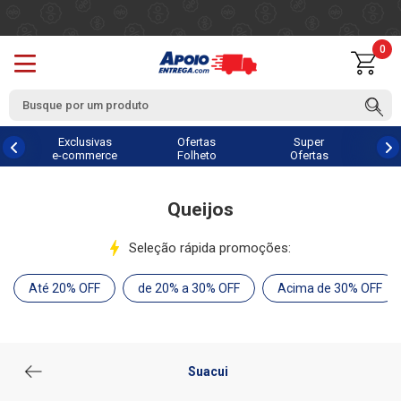
0
Exclusivas
Ofertas
Super
e-commerce
Folheto
Ofertas
Queijos
Seleção rápida promoções:
Até 20% OFF
de 20% a 30% OFF
Acima de 30% OFF
Suacui