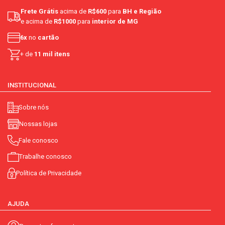
corante artificial:
não contém
Frete Grátis
acima de
R$600
para
BH e Região
e acima de
R$1000
para
interior de MG
aromatizante:
não contém
6x
no
cartão
contém glúten:
não contém
+ de
11 mil itens
contém lactose:
não contém
INSTITUCIONAL
aromatizante artificial:
não contém
Sobre nós
sem adição de açúcar:
sim
Nossas lojas
açúcar próprio dos ingredientes:
contém
Fale conosco
integral:
sim
Trabalhe conosco
Política de Privacidade
sabor:
uva branco
light:
não
AJUDA
diet:
não