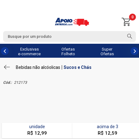
0
Exclusivas
Ofertas
Super
e-commerce
Folheto
Ofertas
Bebidas não alcóolicas
Sucos e Chás
Cód.:
212173
unidade
acima de
3
R$ 12,99
R$ 12,59