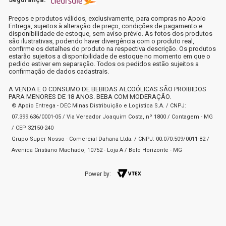
Preços e produtos válidos, exclusivamente, para compras no Apoio
Entrega, sujeitos à alteração de preço, condições de pagamento e
disponibilidade de estoque, sem aviso prévio. As fotos dos produtos
são ilustrativas, podendo haver divergência com o produto real,
confirme os detalhes do produto na respectiva descrição. Os produtos
estarão sujeitos a disponibilidade de estoque no momento em que o
pedido estiver em separação. Todos os pedidos estão sujeitos a
confirmação de dados cadastrais.
A VENDA E O CONSUMO DE BEBIDAS ALCOÓLICAS SÃO PROIBIDOS
PARA MENORES DE 18 ANOS. BEBA COM MODERAÇÃO.
© Apoio Entrega - DEC Minas Distribuição e Logística S.A. / CNPJ:
07.399.636/0001-05 / Via Vereador Joaquim Costa, nº 1800 / Contagem - MG
/ CEP 32150-240
Grupo Super Nosso - Comercial Dahana Ltda. / CNPJ: 00.070.509/0011-82 /
Avenida Cristiano Machado, 10752 - Loja A / Belo Horizonte - MG
Power by: