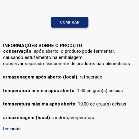
COMPRAR
INFORMAÇÕES SOBRE O PRODUTO
conservação:
após aberto, o produto pode fermentar,
causando estufamento na embalagem.
conservar separado fisicamente de produtos não alimentícios.
armazenagem após aberto (local):
refrigerado
temperatura mínima após aberto:
1.00 ce grau(s) celsius
temperatura máxima após aberto:
10.00 ce grau(s) celsius
armazenagem (local):
inodoro;temperatura
ambiente;arejado;seco;ao abrigo do sol
ler mais
recomendações e orientações:
agite e beba gelado.