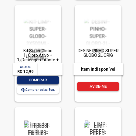
Kit Super Globo
DESINF PINHO SUPER
1¿Cloro Ativo +
GLOBO 2L ORIG
1¿Desengordurante +
1¿Pinho Original
unidade
acima de
--
3×500¿ml
Item indisponível
R$ 12,99
-- --,--
un.
-
+
COMPRAR
AVISE-ME
Comprar caixa:
8