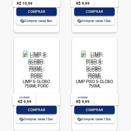
R$ 10,99
-- --,--
un.
R$ 9,99
-- --,--
un.
-
+
-
+
COMPRAR
COMPRAR
Comprar caixa:
8
Comprar caixa:
12
LIMP S-GLOBO
LIMP PISO S-GLOBO
750ML PORC
750ML
unidade
acima de
--
unidade
acima de
--
R$ 9,99
-- --,--
un.
R$ 9,99
-- --,--
un.
-
+
-
+
COMPRAR
COMPRAR
Comprar caixa:
12
Comprar caixa:
12