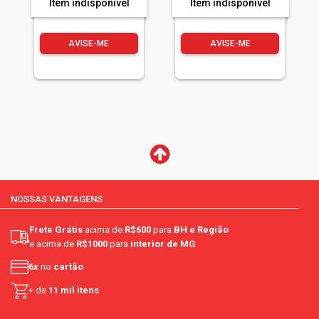
Item indisponível
Item indisponível
AVISE-ME
AVISE-ME
NOSSAS VANTAGENS
Frete Grátis
acima de
R$600
para
BH e Região
e acima de
R$1000
para
interior de MG
6x
no
cartão
+ de
11 mil itens