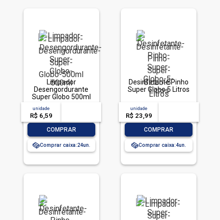
Limpador
Desinfetante Pinho
Desengordurante
Super Globo 5 Litros
Super Globo 500ml
unidade
acima de
--
unidade
acima de
--
R$ 6,59
-- --,--
un.
R$ 23,99
-- --,--
un.
-
+
-
+
COMPRAR
COMPRAR
Comprar caixa:
24
Comprar caixa:
4