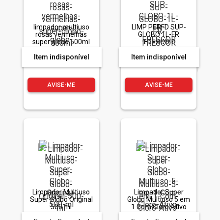
limpador multiuso
LIMP PERFD SUP-
rosas vermelhas
GLOBO 1L-FR
super globo 500ml
FRESCOR
Item indisponível
Item indisponível
AVISE-ME
AVISE-ME
Limpador Multiuso
Limpador Super
Super Globo Original
Globo Multiuso 5 em
500 ml
1 Com Cloro Ativo
500ml