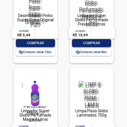
Desinfetante Pinho
Limpador Super
Super Globo Original
Globo Perfurmado
1 Litro
Frescor 2 Litros
unidade
acima de
--
unidade
acima de
--
R$ 5,49
-- --,--
un.
R$ 10,99
-- --,--
un.
-
+
-
+
COMPRAR
COMPRAR
Comprar caixa:
12
Comprar caixa:
8
Limpador Super
Limpa Pisos Globo
Globo Perfumado
Laminados 750g
Magia 2 Litros
unidade
acima de
--
unidade
acima de
--