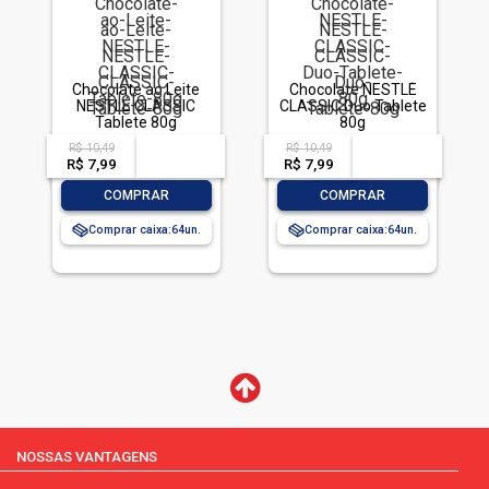
Chocolate ao Leite
Chocolate NESTLÉ
NESTLÉ CLASSIC
CLASSIC Duo Tablete
Tablete 80g
80g
R$ 10,49
R$ 10,49
acima de
--
acima de
--
R$ 7,99
-- --,--
un.
R$ 7,99
-- --,--
un.
-
+
-
+
COMPRAR
COMPRAR
Comprar caixa:
64
Comprar caixa:
64
NOSSAS VANTAGENS