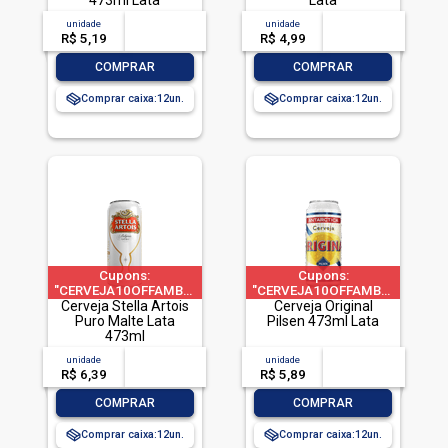
473ml Lata
Lata
unidade
acima de
--
unidade
acima de
--
R$ 5,19
-- --,--
un.
R$ 4,99
-- --,--
un.
-
+
-
+
COMPRAR
COMPRAR
Comprar caixa:
12
Comprar caixa:
12
Cupons:
Cupons:
"CERVEJA10OFFAMBEV"|"CERVEJA60OFFAMBEV"|"CERVEJA200O
"CERVEJA10OFFAMBEV"|"CERVE
Cerveja Stella Artois
a 1 pedido por CPF
a 1 pedido por CPF
Cerveja Original
Puro Malte Lata
Pilsen 473ml Lata
473ml
unidade
acima de
--
unidade
acima de
--
R$ 6,39
-- --,--
un.
R$ 5,89
-- --,--
un.
-
+
-
+
COMPRAR
COMPRAR
Comprar caixa:
12
Comprar caixa:
12