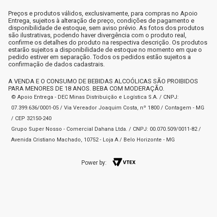
Preços e produtos válidos, exclusivamente, para compras no Apoio
Entrega, sujeitos à alteração de preço, condições de pagamento e
disponibilidade de estoque, sem aviso prévio. As fotos dos produtos
são ilustrativas, podendo haver divergência com o produto real,
confirme os detalhes do produto na respectiva descrição. Os produtos
estarão sujeitos a disponibilidade de estoque no momento em que o
pedido estiver em separação. Todos os pedidos estão sujeitos a
confirmação de dados cadastrais.
A VENDA E O CONSUMO DE BEBIDAS ALCOÓLICAS SÃO PROIBIDOS
PARA MENORES DE 18 ANOS. BEBA COM MODERAÇÃO.
© Apoio Entrega - DEC Minas Distribuição e Logística S.A. / CNPJ:
07.399.636/0001-05 / Via Vereador Joaquim Costa, nº 1800 / Contagem - MG
/ CEP 32150-240
Grupo Super Nosso - Comercial Dahana Ltda. / CNPJ: 00.070.509/0011-82 /
Avenida Cristiano Machado, 10752 - Loja A / Belo Horizonte - MG
Power by: