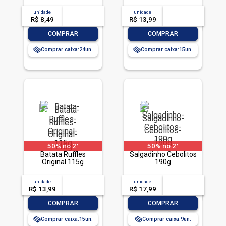
unidade
acima de
--
unidade
acima de
--
R$ 8,49
-- --,--
un.
R$ 13,99
-- --,--
un.
-
+
-
+
COMPRAR
COMPRAR
Comprar caixa:
24
Comprar caixa:
15
50% no 2°
50% no 2°
Batata Ruffles
Salgadinho Cebolitos
Original 115g
190g
unidade
acima de
--
unidade
acima de
--
R$ 13,99
-- --,--
un.
R$ 17,99
-- --,--
un.
-
+
-
+
COMPRAR
COMPRAR
Comprar caixa:
15
Comprar caixa:
9