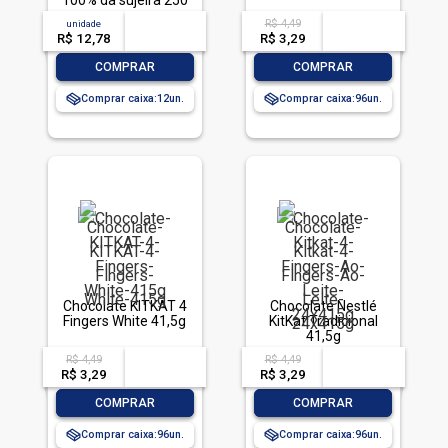
100% da sujeira 250
ml
R$ 4,49
unidade
acima de
--
acima de
--
R$ 12,78
-- --,--
un.
R$ 3,29
-- --,--
un.
-
+
-
+
COMPRAR
COMPRAR
Comprar caixa:
12
Comprar caixa:
96
Chocolate KITKAT 4
Chocolate Nestlé
Fingers White 41,5g
KitKat Tradicional
41,5g
R$ 4,49
R$ 4,49
acima de
--
acima de
--
R$ 3,29
-- --,--
un.
R$ 3,29
-- --,--
un.
-
+
-
+
COMPRAR
COMPRAR
Comprar caixa:
96
Comprar caixa:
96