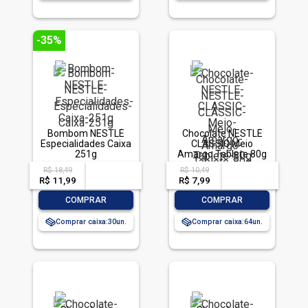
-35%
Bombom NESTLÉ
Chocolate NESTLÉ
Especialidades Caixa
CLASSIC Meio
251g
Amargo Tablete 80g
R$ 18,49
R$ 10,49
acima de
--
acima de
--
R$ 11,99
-- --,--
un.
R$ 7,99
-- --,--
un.
-
+
-
+
COMPRAR
COMPRAR
Comprar caixa:
30
Comprar caixa:
64