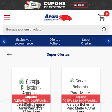
0
Exclusivas
Ofertas
Super
e-commerce
Folheto
Ofertas
Super Ofertas
Cupons:
Cupons:
"CERVEJA10OFFAMBEV"|"CERVEJA60OFFAMBEV"|"CERVEJA200O
"CERVEJA10OFFAMBEV"|"CERVE
Cerveja Budweiser
a 1 pedido por CPF
a 1 pedido por CPF
Cerveja Bohemia
American Lager
Puro Malte 473ml