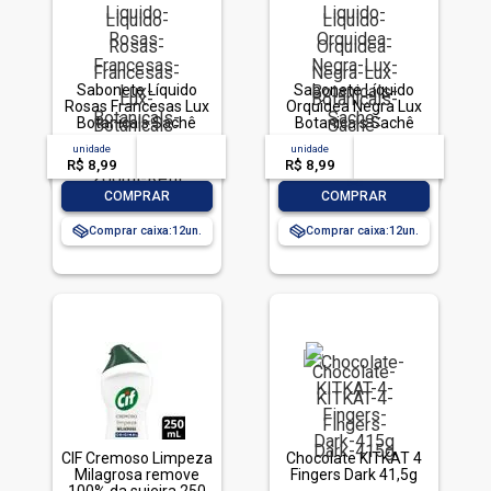
Sabonete Líquido
Sabonete Líquido
Rosas Francesas Lux
Orquídea Negra Lux
Botanicals Sachê
Botanicals Sachê
200ml Refil
200ml Refil
unidade
acima de
--
unidade
acima de
--
R$ 8,99
-- --,--
un.
R$ 8,99
-- --,--
un.
-
+
-
+
COMPRAR
COMPRAR
Comprar caixa:
12
Comprar caixa:
12
CIF Cremoso Limpeza
Chocolate KITKAT 4
Milagrosa remove
Fingers Dark 41,5g