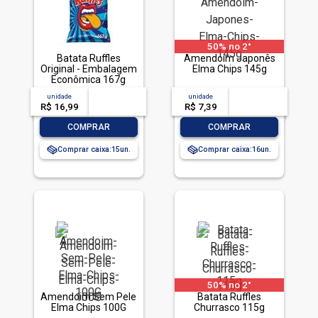
50% no 2°
Batata Ruffles
Amendoim Japonês
Original - Embalagem
Elma Chips 145g
Econômica 167g
unidade
acima de
--
unidade
acima de
--
R$ 16,99
-- --,--
un.
R$ 7,39
-- --,--
un.
-
+
-
+
COMPRAR
COMPRAR
Comprar caixa:
15
Comprar caixa:
16
50% no 2°
Amendoim Sem Pele
Batata Ruffles
Elma Chips 100G
Churrasco 115g