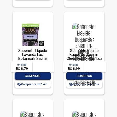
Sabonete Líquido
Sabonete Líquido
Lavanda Lux
Buquê de Jasmim
Botanicals Sachê
Óleos Hidraflorais Lux
200ml Refil
Botanicals Sachê
unidade
acima de
--
unidade
acima de
--
Econômico
200ml Refil
R$ 8,79
-- --,--
un.
R$ 8,99
-- --,--
un.
-
+
-
+
COMPRAR
COMPRAR
Comprar caixa:
12
Comprar caixa:
12