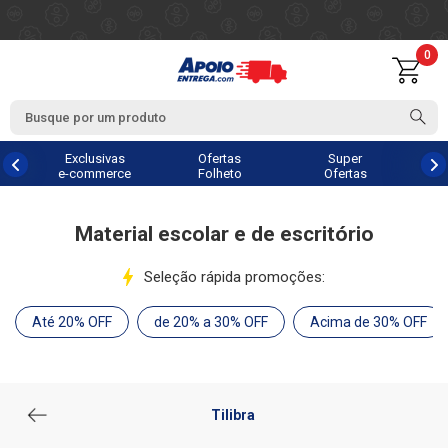
0
Exclusivas
Ofertas
Super
e-commerce
Folheto
Ofertas
Material escolar e de escritório
Seleção rápida promoções:
Até 20% OFF
de 20% a 30% OFF
Acima de 30% OFF
Tilibra