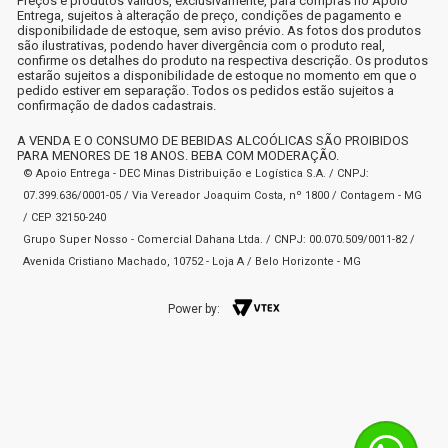
Preços e produtos válidos, exclusivamente, para compras no Apoio
Entrega, sujeitos à alteração de preço, condições de pagamento e
disponibilidade de estoque, sem aviso prévio. As fotos dos produtos
são ilustrativas, podendo haver divergência com o produto real,
confirme os detalhes do produto na respectiva descrição. Os produtos
estarão sujeitos a disponibilidade de estoque no momento em que o
pedido estiver em separação. Todos os pedidos estão sujeitos a
confirmação de dados cadastrais.
A VENDA E O CONSUMO DE BEBIDAS ALCOÓLICAS SÃO PROIBIDOS
PARA MENORES DE 18 ANOS. BEBA COM MODERAÇÃO.
© Apoio Entrega - DEC Minas Distribuição e Logística S.A. / CNPJ:
07.399.636/0001-05 / Via Vereador Joaquim Costa, nº 1800 / Contagem - MG
/ CEP 32150-240
Grupo Super Nosso - Comercial Dahana Ltda. / CNPJ: 00.070.509/0011-82 /
Avenida Cristiano Machado, 10752 - Loja A / Belo Horizonte - MG
Power by: