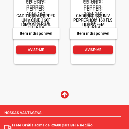
CAD TILIBRA PEPPER
CADERNO CD UNIV
UNIV CP/D 160F
PEPPER 10M 160 FLS
10M/UNIVERSAL
TILIBRA FEM
Item indisponível
Item indisponível
AVISE-ME
AVISE-ME
NOSSAS VANTAGENS
Frete Grátis
acima de
R$600
para
BH e Região