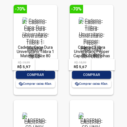
-70%
-70%
Caderno Capa Dura
Caderno Tilibra
Universitário Tilibra 1
Unversitário Pepper
Matéria Spice 80
Capa Dura 80 Folhas
Folhas
R$ 19,99
R$ 18,99
acima de
--
acima de
--
R$ 5,97
-- --,--
un.
R$ 5,67
-- --,--
un.
-
+
-
+
COMPRAR
COMPRAR
Comprar caixa:
40
Comprar caixa:
40