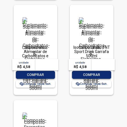
Suplemento
Isotônico Limão TNT
Alimentar de
Sport Drink Garrafa
Carboidratos e
500ml
Eletrólitos Líquido
unidade
acima de
--
unidade
acima de
--
Tangerina TNT
R$ 4,58
-- --,--
un.
R$ 4,58
-- --,--
un.
Garrafa 500ml
-
+
-
+
COMPRAR
COMPRAR
Comprar caixa:
6
Comprar caixa:
6