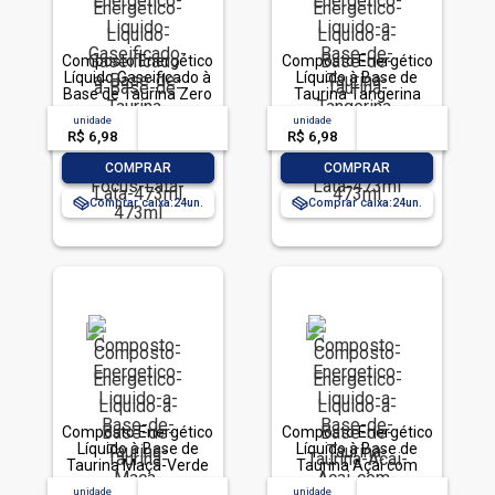
Composto Energético
Composto Energético
Líquido Gaseificado à
Líquido à Base de
Base de Taurina Zero
Taurina Tangerina
Açúcar TNT Focus
Zero Açúcar TNT
unidade
acima de
--
unidade
acima de
--
Lata 473ml
Lata 473ml
R$ 6,98
-- --,--
un.
R$ 6,98
-- --,--
un.
-
+
-
+
COMPRAR
COMPRAR
Comprar caixa:
24
Comprar caixa:
24
Composto Energético
Composto Energético
Líquido à Base de
Líquido à Base de
Taurina Maçã-Verde
Taurina Açaí com
Zero Açúcar TNT
Guaraná Zero Açúcar
unidade
acima de
--
unidade
acima de
--