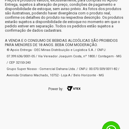
Preços e produtos válidos, exclusivamente, para compras no Apoio
Entrega, sujeitos à alteração de preço, condições de pagamento e
disponibilidade de estoque, sem aviso prévio. As fotos dos produtos
são ilustrativas, podendo haver divergência com o produto real,
confirme os detalhes do produto na respectiva descrição. Os produtos
estarão sujeitos a disponibilidade de estoque no momento em que o
pedido estiver em separação. Todos os pedidos estão sujeitos a
confirmação de dados cadastrais.
A VENDA E O CONSUMO DE BEBIDAS ALCOÓLICAS SÃO PROIBIDOS
PARA MENORES DE 18 ANOS. BEBA COM MODERAÇÃO.
© Apoio Entrega - DEC Minas Distribuição e Logística S.A. / CNPJ:
07.399.636/0001-05 / Via Vereador Joaquim Costa, nº 1800 / Contagem - MG
/ CEP 32150-240
Grupo Super Nosso - Comercial Dahana Ltda. / CNPJ: 00.070.509/0011-82 /
Avenida Cristiano Machado, 10752 - Loja A / Belo Horizonte - MG
Power by: