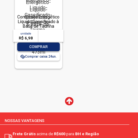
Composto Energético
Líquido Gaseificado à
Base de Taurina
Original TNT Lata
unidade
acima de
--
473ml
R$ 6,98
-- --,--
un.
-
+
COMPRAR
Comprar caixa:
24
NOSSAS VANTAGENS
Frete Grátis
acima de
R$600
para
BH e Região