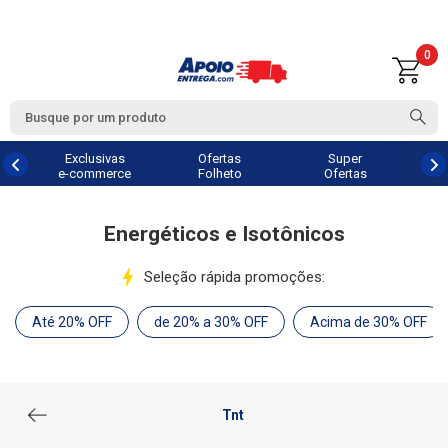
0
Exclusivas
Ofertas
Super
e-commerce
Folheto
Ofertas
Energéticos e Isotônicos
Seleção rápida promoções:
Até 20% OFF
de 20% a 30% OFF
Acima de 30% OFF
Tnt