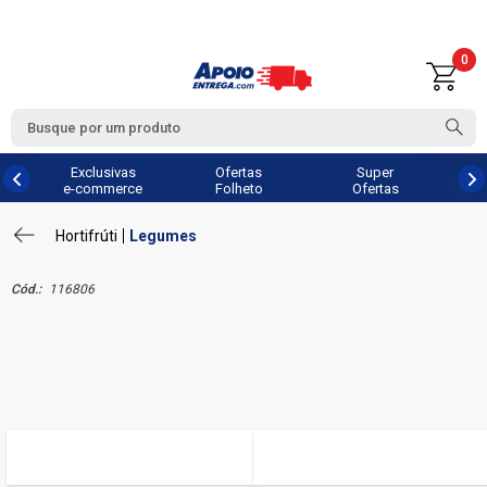
0
Exclusivas
Ofertas
Super
e-commerce
Folheto
Ofertas
Hortifrúti
Legumes
Cód.:
116806