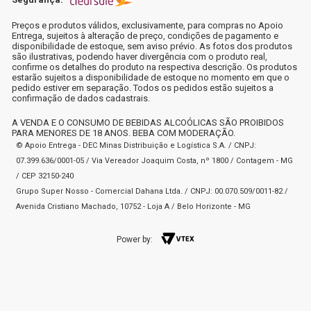
Preços e produtos válidos, exclusivamente, para compras no Apoio
Entrega, sujeitos à alteração de preço, condições de pagamento e
disponibilidade de estoque, sem aviso prévio. As fotos dos produtos
são ilustrativas, podendo haver divergência com o produto real,
confirme os detalhes do produto na respectiva descrição. Os produtos
estarão sujeitos a disponibilidade de estoque no momento em que o
pedido estiver em separação. Todos os pedidos estão sujeitos a
confirmação de dados cadastrais.
A VENDA E O CONSUMO DE BEBIDAS ALCOÓLICAS SÃO PROIBIDOS
PARA MENORES DE 18 ANOS. BEBA COM MODERAÇÃO.
© Apoio Entrega - DEC Minas Distribuição e Logística S.A. / CNPJ:
07.399.636/0001-05 / Via Vereador Joaquim Costa, nº 1800 / Contagem - MG
/ CEP 32150-240
Grupo Super Nosso - Comercial Dahana Ltda. / CNPJ: 00.070.509/0011-82 /
Avenida Cristiano Machado, 10752 - Loja A / Belo Horizonte - MG
Power by: