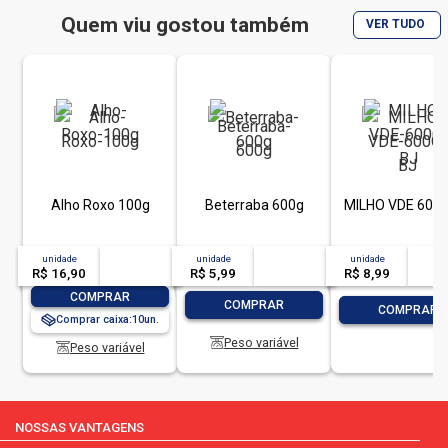
saladas ou refogue no azeite. se estiver preparando sanduíches,
use o tomate grape como recheio e se quiser dar um sabor
Quem viu gostou também
VER TUDO
especial aos seus molhos, é só adicionar ao final. o resultado é
saboroso e único!
apoioentrega.com supermercado online
Alho Roxo 100g
Beterraba 600g
MILHO VDE 600
unidade
acima de
--
unidade
acima de
--
unidade
acim
R$ 16,90
-- --,--
un.
R$ 5,99
-- --,--
un.
R$ 8,99
-- --,
-
+
COMPRAR
-
+
COMPRAR
-
COMPRAR
Comprar caixa:
10
Peso variável
Peso variável
NOSSAS VANTAGENS