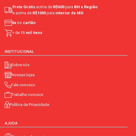
Frete Grátis
acima de
R$600
para
BH e Região
e acima de
R$1000
para
interior de MG
6x
no
cartão
+ de
11 mil itens
INSTITUCIONAL
Sobre nós
Nossas lojas
Fale conosco
Trabalhe conosco
Política de Privacidade
AJUDA