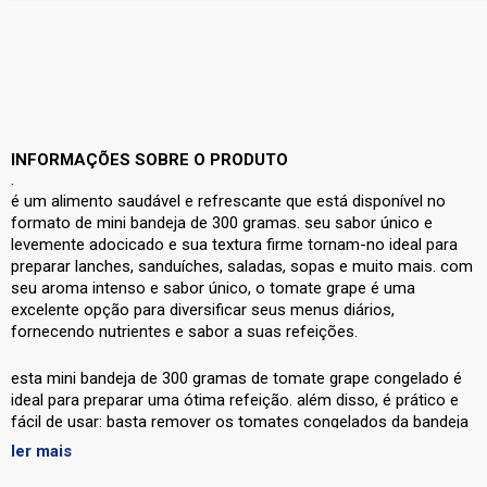
INFORMAÇÕES SOBRE O PRODUTO
.
é um alimento saudável e refrescante que está disponível no
formato de mini bandeja de 300 gramas. seu sabor único e
levemente adocicado e sua textura firme tornam-no ideal para
preparar lanches, sanduíches, saladas, sopas e muito mais. com
seu aroma intenso e sabor único, o tomate grape é uma
excelente opção para diversificar seus menus diários,
fornecendo nutrientes e sabor a suas refeições.
esta mini bandeja de 300 gramas de tomate grape congelado é
ideal para preparar uma ótima refeição. além disso, é prático e
fácil de usar: basta remover os tomates congelados da bandeja
e desenvolver as receitas que não podem faltar em seu
ler mais
cardápio.para preparar pratos saborosos, adicione o tomate a