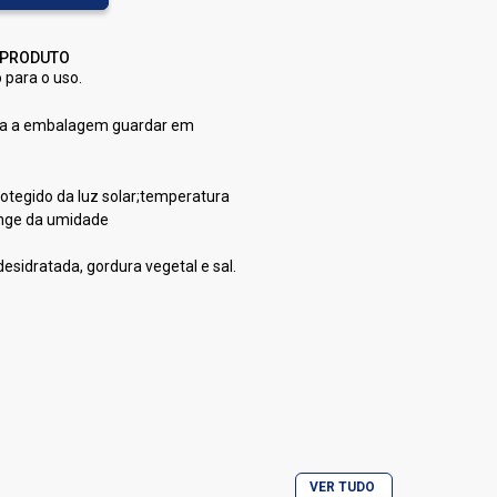
 PRODUTO
 para o uso.
ta a embalagem guardar em
otegido da luz solar;temperatura
onge da umidade
desidratada, gordura vegetal e sal.
ntém
torresmo
ém
VER TUDO