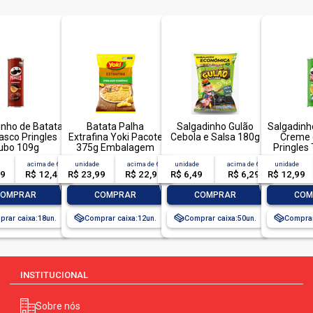
vegano:
não
orgânico:
não
tamanho/refil/embalag
corante:
não contém
inho de Batata
Batata Palha
Salgadinho Gulão
Salgadinh
asco Pringles
Extrafina Yoki Pacote
Cebola e Salsa 180g
Creme 
ubo 109g
375g Embalagem
Pringles
Econômica
acima de
6
unidade
acima de
6
unidade
acima de
6
unidade
99
R$ 12,49
R$ 23,99
R$ 22,99
R$ 6,49
R$ 6,29
R$ 12,99
+
-
+
-
+
-
COMPRAR
COMPRAR
COMPRAR
COM
rar caixa:
18
Comprar caixa:
12
Comprar caixa:
50
Comprar
INSTITUCIONAL
Sobre nós