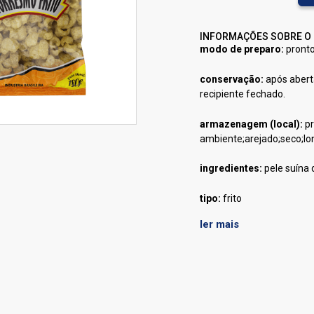
INFORMAÇÕES SOBRE O
modo de preparo:
pronto
conservação:
após aber
recipiente fechado.
armazenagem (local):
pr
ambiente;arejado;seco;l
ingredientes:
pele suína 
tipo:
frito
ler mais
corante artificial:
não co
nome principal do item:
conservantes:
não cont