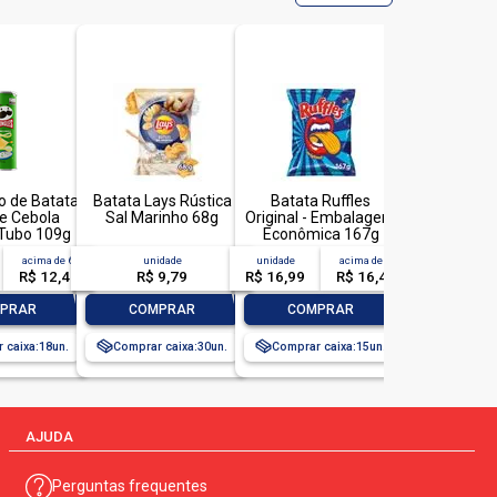
em econômica:
não
o de Batata
Batata Lays Rústica
Batata Ruffles
e Cebola
Sal Marinho 68g
Original - Embalagem
 Tubo 109g
Econômica 167g
acima de
6
unidade
unidade
acima de
3
R$ 12,49
R$ 9,79
R$ 16,99
R$ 16,49
+
-
+
-
+
PRAR
COMPRAR
COMPRAR
 caixa:
18
Comprar caixa:
30
Comprar caixa:
15
AJUDA
Perguntas frequentes