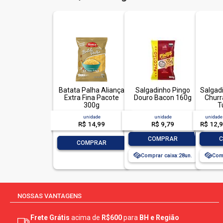
Batata Palha Aliança
Salgadinho Pingo
Salgad
Extra Fina Pacote
Douro Bacon 160g
Churr
300g
T
unidade
unidade
unidade
R$ 14,99
R$ 9,79
R$ 12,
-
+
-
COMPRAR
-
+
COMPRAR
Comprar caixa:
28
Comp
NOSSAS VANTAGENS
Frete Grátis
acima de
R$600
para
BH e Região