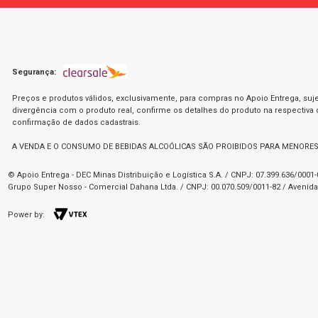
Segurança:
Preços e produtos válidos, exclusivamente, para compras no Apoio Entrega, suje
divergência com o produto real, confirme os detalhes do produto na respectiva
confirmação de dados cadastrais.
A VENDA E O CONSUMO DE BEBIDAS ALCOÓLICAS SÃO PROIBIDOS PARA MENORES
© Apoio Entrega - DEC Minas Distribuição e Logística S.A. / CNPJ: 07.399.636/000
Grupo Super Nosso - Comercial Dahana Ltda. / CNPJ: 00.070.509/0011-82 / Avenida 
Power by: