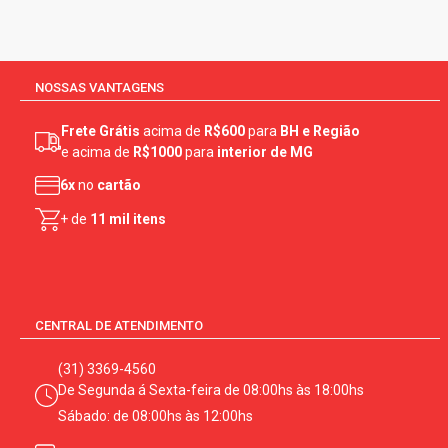
NOSSAS VANTAGENS
Frete Grátis
acima de
R$600
para
BH e Região
e acima de
R$1000
para
interior de MG
6x
no
cartão
+ de
11 mil itens
CENTRAL DE ATENDIMENTO
(31) 3369-4560
De Segunda á Sexta-feira de 08:00hs às 18:00hs
Sábado: de 08:00hs às 12:00hs