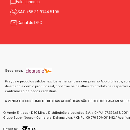
Fale conosco
SAC
+55 31 9744 5106
Canal do DPO
Segurança:
Preços e produtos válidos, exclusivamente, para compras no Apoio Entrega, suje
divergência com o produto real, confirme os detalhes do produto na respectiva
confirmação de dados cadastrais.
A VENDA E O CONSUMO DE BEBIDAS ALCOÓLICAS SÃO PROIBIDOS PARA MENORES
© Apoio Entrega - DEC Minas Distribuição e Logística S.A. / CNPJ: 07.399.636/000
Grupo Super Nosso - Comercial Dahana Ltda. / CNPJ: 00.070.509/0011-82 / Avenida 
Power by: