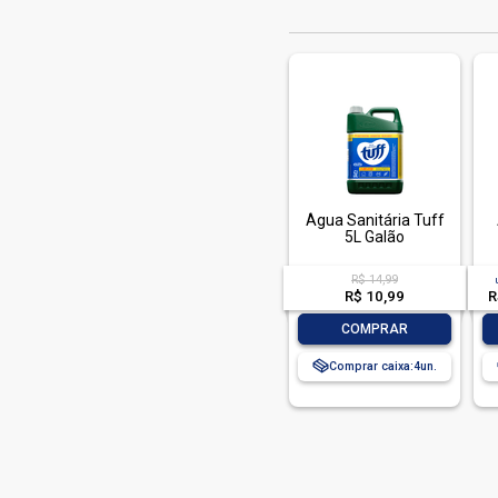
Água Sanitária Tuff
5L Galão
R$ 14,99
R$ 10,99
R
-
+
COMPRAR
Comprar caixa:
4