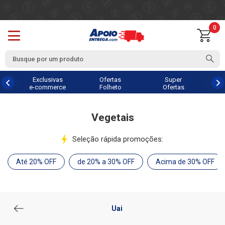
0
Exclusivas
Ofertas
Super
e-commerce
Folheto
Ofertas
Vegetais
Seleção rápida promoções:
Até 20% OFF
de 20% a 30% OFF
Acima de 30% OFF
Uai