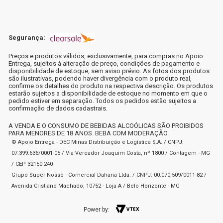
Segurança:
Preços e produtos válidos, exclusivamente, para compras no Apoio
Entrega, sujeitos à alteração de preço, condições de pagamento e
disponibilidade de estoque, sem aviso prévio. As fotos dos produtos
são ilustrativas, podendo haver divergência com o produto real,
confirme os detalhes do produto na respectiva descrição. Os produtos
estarão sujeitos a disponibilidade de estoque no momento em que o
pedido estiver em separação. Todos os pedidos estão sujeitos a
confirmação de dados cadastrais.
A VENDA E O CONSUMO DE BEBIDAS ALCOÓLICAS SÃO PROIBIDOS
PARA MENORES DE 18 ANOS. BEBA COM MODERAÇÃO.
© Apoio Entrega - DEC Minas Distribuição e Logística S.A. / CNPJ:
07.399.636/0001-05 / Via Vereador Joaquim Costa, nº 1800 / Contagem - MG
/ CEP 32150-240
Grupo Super Nosso - Comercial Dahana Ltda. / CNPJ: 00.070.509/0011-82 /
Avenida Cristiano Machado, 10752 - Loja A / Belo Horizonte - MG
Power by: