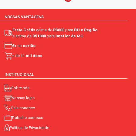
NOSSAS VANTAGENS
Frete Grátis
acima de
R$600
para
BH e Região
e acima de
R$1000
para
interior de MG
6x
no
cartão
+ de
11 mil itens
INSTITUCIONAL
Sobre nós
Nossas lojas
Fale conosco
Trabalhe conosco
Política de Privacidade