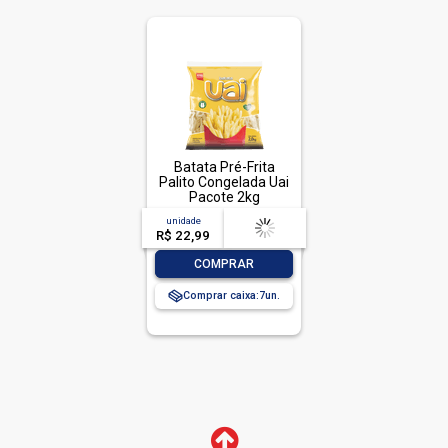
Batata Pré-Frita
Palito Congelada Uai
Pacote 2kg
unidade
acima de
--
R$ 22,99
-- --,--
un.
-
+
COMPRAR
Comprar caixa:
7