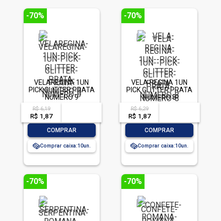
-70%
-70%
VELAREGINA 1UN
VELA REGINA 1UN
PICK GLITTER PRATA
PICK GLITTER PRATA
NUMERO 9
NUMERO 8
R$ 6,19
R$ 6,29
acima de
--
acima de
--
R$ 1,87
-- --,--
un.
R$ 1,87
-- --,--
un.
-
+
-
+
COMPRAR
COMPRAR
Comprar caixa:
10
Comprar caixa:
10
-70%
-70%