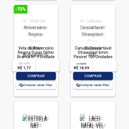
-70%
Vela de Aniversário
Canudo Descartável
Regina Super Glitter
Strawplast 6mm
Branca Nº 9 Unidade
Flexivel 100 Unidades
R$ 5,99
acima de
--
unidade
acima de
--
R$ 1,77
-- --,--
un.
R$ 18,99
-- --,--
un.
-
+
-
+
COMPRAR
COMPRAR
Comprar caixa:
10
Comprar caixa:
30