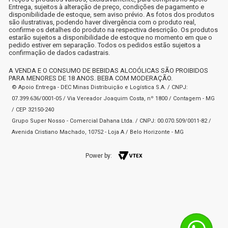
Entrega, sujeitos à alteração de preço, condições de pagamento e
disponibilidade de estoque, sem aviso prévio. As fotos dos produtos
são ilustrativas, podendo haver divergência com o produto real,
confirme os detalhes do produto na respectiva descrição. Os produtos
estarão sujeitos a disponibilidade de estoque no momento em que o
pedido estiver em separação. Todos os pedidos estão sujeitos a
confirmação de dados cadastrais.
A VENDA E O CONSUMO DE BEBIDAS ALCOÓLICAS SÃO PROIBIDOS
PARA MENORES DE 18 ANOS. BEBA COM MODERAÇÃO.
© Apoio Entrega - DEC Minas Distribuição e Logística S.A. / CNPJ:
07.399.636/0001-05 / Via Vereador Joaquim Costa, nº 1800 / Contagem - MG
/ CEP 32150-240
Grupo Super Nosso - Comercial Dahana Ltda. / CNPJ: 00.070.509/0011-82 /
Avenida Cristiano Machado, 10752 - Loja A / Belo Horizonte - MG
Power by: