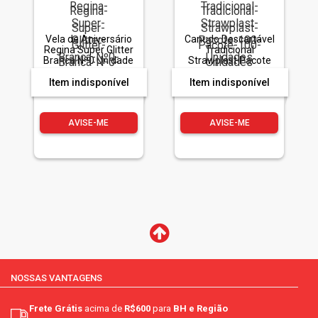
Vela de Aniversário
Canudo Descartável
Regina Super Glitter
Tradicional
Branca Nº0 Unidade
Strawplast Pacote
100 Unidades
Item indisponível
Item indisponível
AVISE-ME
AVISE-ME
NOSSAS VANTAGENS
Frete Grátis
acima de
R$600
para
BH e Região