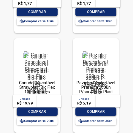
R$ 1,77
-- --,--
un.
R$ 1,77
-- --,--
un.
-
+
-
+
COMPRAR
COMPRAR
Comprar caixa:
10
Comprar caixa:
10
Canudo Descatável
Pazinha Descartável
Strawplast Bio Flex
Prafesta 200un
100 Unidades
P/sorv Color Plast
unidade
acima de
--
unidade
acima de
--
R$ 19,99
-- --,--
un.
R$ 5,19
-- --,--
un.
-
+
-
+
COMPRAR
COMPRAR
Comprar caixa:
20
Comprar caixa:
30