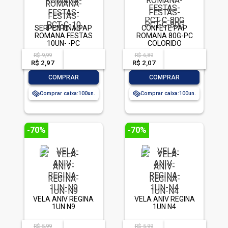
SERPENTINA PAP
CONFETE PAP
ROMANA FESTAS
ROMANA 80G-PC
10UN- -PC
COLORIDO
R$ 9,99
R$ 6,89
acima de
--
acima de
--
R$ 2,97
-- --,--
un.
R$ 2,07
-- --,--
un.
-
+
-
+
COMPRAR
COMPRAR
Comprar caixa:
100
Comprar caixa:
100
-70%
-70%
VELA ANIV REGINA
VELA ANIV REGINA
1UN N9
1UN N4
R$ 5,99
R$ 5,99
acima de
--
acima de
--