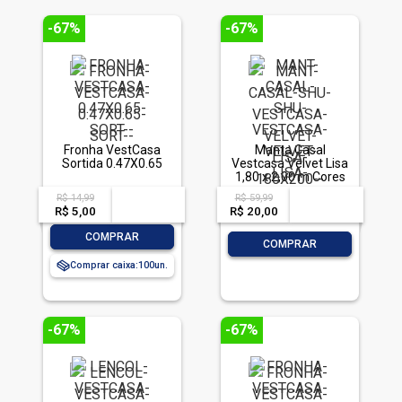
-67%
-67%
Fronha VestCasa
Manta Casal
Sortida 0.47X0.65
Vestcasa Velvet Lisa
1,80 x 2,00 m Cores
Sortidas
R$ 14,99
R$ 59,99
acima de
--
acima de
--
R$ 5,00
-- --,--
un.
R$ 20,00
-- --,--
un.
-
+
COMPRAR
-
+
COMPRAR
Comprar caixa:
100
-67%
-67%