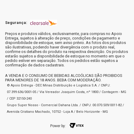
Segurança:
Preços e produtos válidos, exclusivamente, para compras no Apoio
Entrega, sujeitos à alteração de preço, condições de pagamento e
disponibilidade de estoque, sem aviso prévio. As fotos dos produtos
são ilustrativas, podendo haver divergência com o produto real,
confirme os detalhes do produto na respectiva descrição. Os produtos
estarão sujeitos a disponibilidade de estoque no momento em que o
pedido estiver em separação. Todos os pedidos estão sujeitos a
confirmação de dados cadastrais.
A VENDA E O CONSUMO DE BEBIDAS ALCOÓLICAS SÃO PROIBIDOS
PARA MENORES DE 18 ANOS. BEBA COM MODERAÇÃO.
© Apoio Entrega - DEC Minas Distribuição e Logística S.A. / CNPJ:
07.399.636/0001-05 / Via Vereador Joaquim Costa, nº 1800 / Contagem - MG
/ CEP 32150-240
Grupo Super Nosso - Comercial Dahana Ltda. / CNPJ: 00.070.509/0011-82 /
Avenida Cristiano Machado, 10752 - Loja A / Belo Horizonte - MG
Power by: