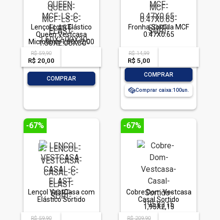
Lençol com Elástico
Fronha Sortida MCF
Queen Vestcasa
0.47X0.65
Microfibra 1,60 x 2,00
x 30 cm Cores
R$ 59,90
R$ 14,99
acima de
--
acima de
--
Sortidas
R$ 20,00
-- --,--
un.
R$ 5,00
-- --,--
un.
-
+
COMPRAR
-
+
COMPRAR
Comprar caixa:
100
-67%
-67%
Lençol VestCasa com
Cobre Dom Vestcasa
Elástico Sortido
Casal Sortido
1,95X2,15
R$ 59,90
R$ 209,90
acima de
--
acima de
--