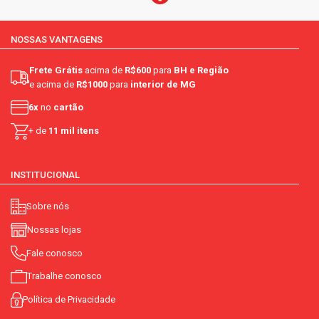
NOSSAS VANTAGENS
Frete Grátis
acima de
R$600
para
BH e Região
e acima de
R$1000
para
interior de MG
6x
no
cartão
+ de
11 mil itens
INSTITUCIONAL
Sobre nós
Nossas lojas
Fale conosco
Trabalhe conosco
Política de Privacidade