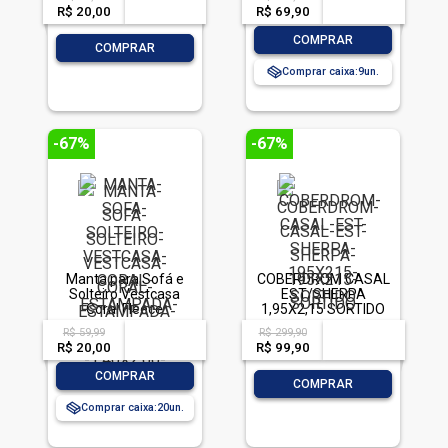
R$ 20,00
-- --,--
un.
R$ 69,90
-- --,--
un.
-
+
COMPRAR
-
+
COMPRAR
Comprar caixa:
9
-67%
-67%
Manta para Sofá e
COBERDROM CASAL
Solteiro Vestcasa
EST/SHERPA
Coral Fleece
1,95X2,15 SORTIDO
Estampada 1,40 x
R$ 59,99
R$ 299,90
acima de
--
acima de
--
2,00 m Cores
R$ 20,00
-- --,--
un.
R$ 99,90
-- --,--
un.
Sortidas
-
+
COMPRAR
-
+
COMPRAR
Comprar caixa:
20