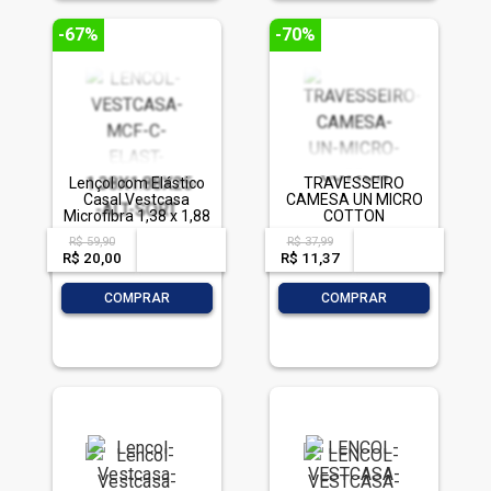
-67%
-70%
Lençol com Elástico
TRAVESSEIRO
Casal Vestcasa
CAMESA UN MICRO
Microfibra 1,38 x 1,88
COTTON
x 25 cm Cores
R$ 59,90
R$ 37,99
acima de
--
acima de
--
Sortidas
R$ 20,00
-- --,--
un.
R$ 11,37
-- --,--
un.
-
+
-
+
COMPRAR
COMPRAR