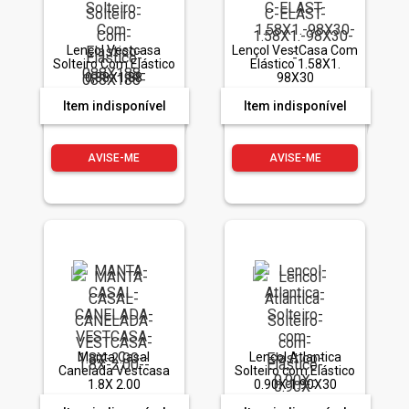
Lençol Vestcasa
Lençol VestCasa Com
Solteiro Com Elástico
Elástico 1.58X1.
0,88X1,88
98X30
Item indisponível
Item indisponível
AVISE-ME
AVISE-ME
Manta Casal
Lençol Atlantica
Canelada Vestcasa
Solteiro com Elástico
1.8X 2.00
0.90X 1.90X30