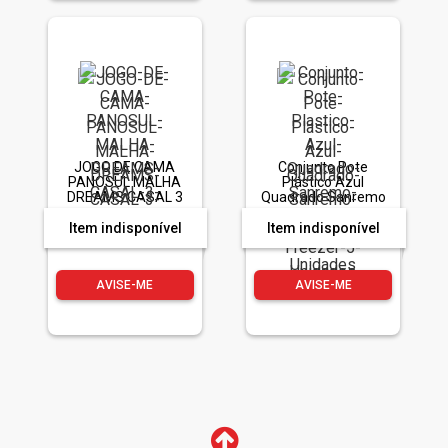
JOGO DE CAMA
Conjunto Pote
PANOSUL MALHA
Plástico Azul
DREAMS CASAL 3
Quadrado Sanremo
PEC
Vac Freezer 5
Unidades
Item indisponível
Item indisponível
AVISE-ME
AVISE-ME