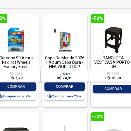
70%
-56%
Carrinho 90 Acura
Copa Do Mundo 2026
BANQUETA
Nsx Hot Wheels
- Álbum Capa Dura -
VESTCASA PORTO 
Factory Fresh
FIFA WORLD CUP
UN
2026 1 unidade
R$ 25,99
R$ 35,99
unidade
R$ 7,77
R$ 74,99
R$ 15,90
-
+
-
+
COMPRAR
COMPRAR
-
+
COMPRAR
Comprar caixa:
72
Comprar caixa:
20
-70%