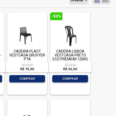
Ordenar
-56%
CADEIRA PLAST
CADEIRA LISBOA
-
VESTCASA GRUVYER
VESTCASA PRETO
PTA
ECO PREMIUM 120KG
R$ 99,99
R$ 83,99
R$ 75,90
R$ 36,90
-
+
-
+
COMPRAR
COMPRAR