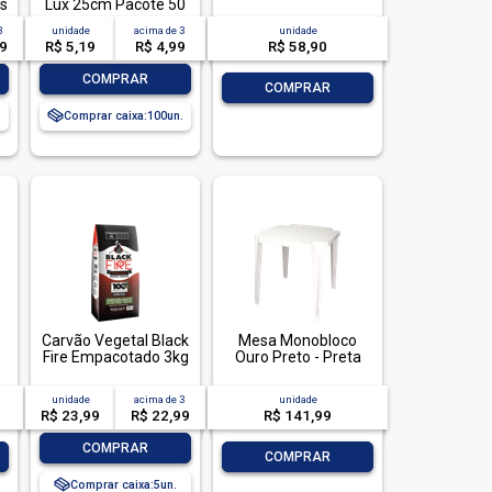
s
Lux 25cm Pacote 50
Unidades
3
unidade
acima de
3
unidade
49
R$ 5,19
R$ 4,99
R$ 58,90
-
+
COMPRAR
-
+
COMPRAR
Comprar caixa:
100
Carvão Vegetal Black
Mesa Monobloco
Fire Empacotado 3kg
Ouro Preto - Preta
unidade
acima de
3
unidade
R$ 23,99
R$ 22,99
R$ 141,99
-
+
COMPRAR
-
+
COMPRAR
Comprar caixa:
5