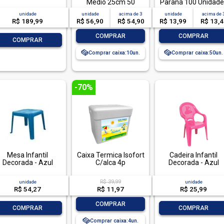
Médio 25cm 50
Paraná 100 Unidade
Unidades
unidade
unidade
acima de
3
unidade
acima de
R$ 189,99
R$ 56,90
R$ 54,90
R$ 13,99
R$ 13,
-
+
-
+
COMPRAR
COMPRAR
-
+
COMPRAR
Comprar caixa:
10
Comprar caixa:
50
-70%
Mesa Infantil
Caixa Termica Isofort
Cadeira Infantil
Decorada - Azul
C/alca 4p
Decorada - Azul
R$ 39,99
unidade
unidade
R$ 54,27
R$ 11,97
R$ 25,99
-
+
COMPRAR
-
+
-
+
COMPRAR
COMPRAR
Comprar caixa:
4