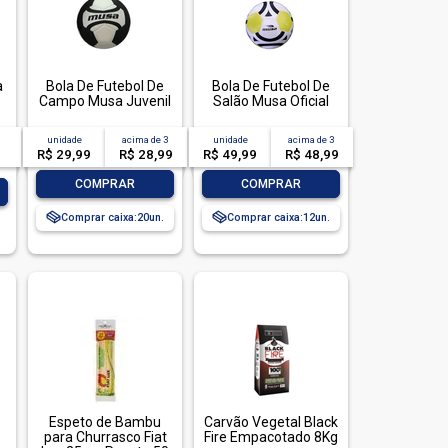
a
Bola De Futebol De
Bola De Futebol De
Campo Musa Juvenil
Salão Musa Oficial
unidade
acima de
3
unidade
acima de
3
R$ 29,99
R$ 28,99
R$ 49,99
R$ 48,99
-
+
-
+
COMPRAR
COMPRAR
Comprar caixa:
20
Comprar caixa:
12
Espeto de Bambu
Carvão Vegetal Black
para Churrasco Fiat
Fire Empacotado 8Kg