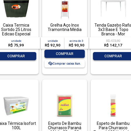
Caixa Termica
Grelha Aço Inox
Tenda Gazebo Rafi
Sortido 25 Litros
Tramontina Média
3x3 Base E Topo
Edicao Especial
Branca - Mor
R$ 473,90
unidade
unidade
acima de
3
R$ 75,99
R$ 92,90
R$ 90,90
R$ 142,17
-
+
COMPRAR
-
+
-
+
COMPRAR
COMPRAR
Comprar caixa:
6
aixa Térmica Isofort
Espeto De Bambu
Espeto de Bambu
100L
Churrasco Paraná
Para Churrasco