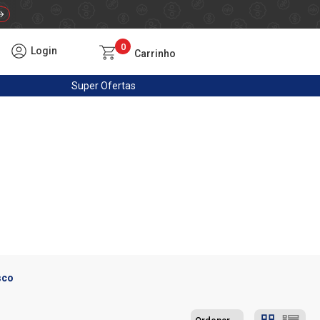
0
Login
Carrinho
Super
Ofertas
sco