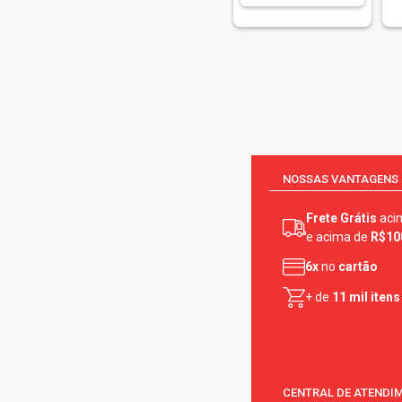
NOSSAS VANTAGENS
Frete Grátis
aci
e acima de
R$10
6x
no
cartão
+ de
11 mil itens
CENTRAL DE ATENDI