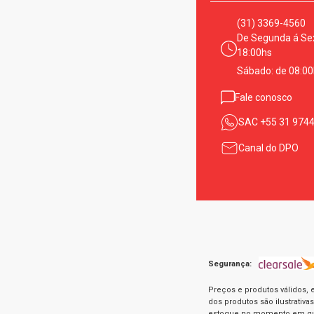
(31) 3369-4560
De Segunda á Sex
18:00hs
Sábado: de 08:00
Fale conosco
SAC
+55 31 974
Canal do DPO
Segurança:
Preços e produtos válidos, 
dos produtos são ilustrativ
estoque no momento em que 