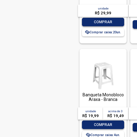
unidade
R$ 29,99
-
+
COMPRAR
Comprar caixa:
20
Banqueta Monobloco
Araxa - Branca
unidade
acima de
3
R$ 19,99
R$ 19,49
-
+
COMPRAR
Comprar caixa:
4