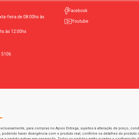
Facebook
ta-feira de 08:00hs às
Youtube
hs às 12:00hs
4 5106
exclusivamente, para compras no Apoio Entrega, sujeitos à alteração de preço, con
as, podendo haver divergência com o produto real, confirme os detalhes do produto n
o pedido estiver em separação. Todos os pedidos estão sujeitos a confirmação d