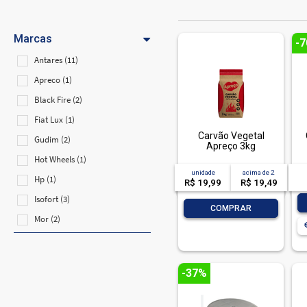
Marcas
-
Antares (11)
Apreco (1)
Black Fire (2)
Fiat Lux (1)
Carvão Vegetal
Gudim (2)
Apreço 3kg
Hot Wheels (1)
unidade
acima de
2
Hp (1)
R$ 19,99
R$ 19,49
Isofort (3)
-
+
COMPRAR
Mor (2)
Musa (3)
Panini (4)
-37%
Parana (2)
Regina (1)