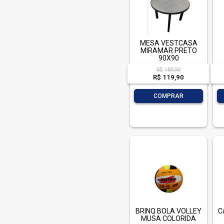
Santana (1)
Tramontina (1)
Vaggan (1)
MESA VESTCASA
MIRAMAR PRETO
Vestcasa (4)
90X90
R$ 189,90
R$ 119,90
-
+
COMPRAR
BRINQ BOLA VOLLEY
C
MUSA COLORIDA