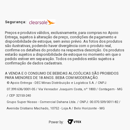
Segurança:
Preços e produtos válidos, exclusivamente, para compras no Apoio
Entrega, sujeitos à alteração de preço, condições de pagamento e
disponibilidade de estoque, sem aviso prévio. As fotos dos produtos
são ilustrativas, podendo haver divergência com o produto real,
confirme os detalhes do produto na respectiva descrição. Os produtos
estarão sujeitos a disponibilidade de estoque no momento em que o
pedido estiver em separação. Todos os pedidos estão sujeitos a
confirmação de dados cadastrais.
A VENDA E O CONSUMO DE BEBIDAS ALCOÓLICAS SÃO PROIBIDOS
PARA MENORES DE 18 ANOS. BEBA COM MODERAÇÃO.
© Apoio Entrega - DEC Minas Distribuição e Logística S.A. / CNPJ:
07.399.636/0001-05 / Via Vereador Joaquim Costa, nº 1800 / Contagem - MG
/ CEP 32150-240
Grupo Super Nosso - Comercial Dahana Ltda. / CNPJ: 00.070.509/0011-82 /
Avenida Cristiano Machado, 10752 - Loja A / Belo Horizonte - MG
Power by: