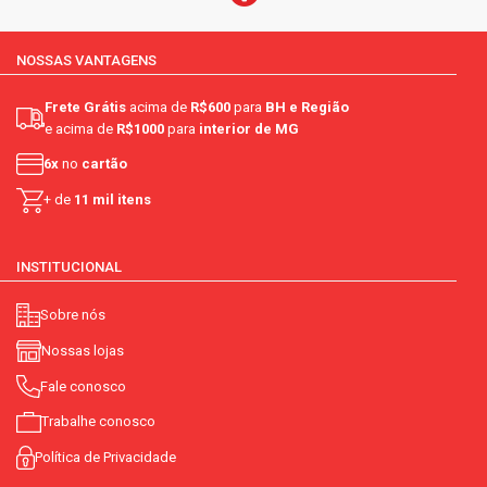
NOSSAS VANTAGENS
Frete Grátis
acima de
R$600
para
BH e Região
e acima de
R$1000
para
interior de MG
6x
no
cartão
+ de
11 mil itens
INSTITUCIONAL
Sobre nós
Nossas lojas
Fale conosco
Trabalhe conosco
Política de Privacidade