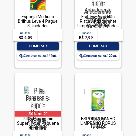
Esponja Multiuso
Esponja Azul Não
Brilhus Leve 4 Pague
Risca Antiaderente
3 Unidades
Limppano 3 Unidades
unidade
acima de
--
unidade
acima de
--
R$ 6,09
-- --,--
un.
R$ 7,99
-- --,--
un.
-
+
-
+
COMPRAR
COMPRAR
Comprar caixa:
144
Comprar caixa:
120
50% no 2°
Pilha Panasonic
ESPONJA BANHO
Super Hyper Pequena
LIMPPANO PORUS
4unidade
108X68
unidade
acima de
--
unidade
acima de
--