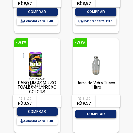
R$ 9,57
-- --,--
un.
R$ 3,57
-- --,--
un.
-
+
-
+
COMPRAR
COMPRAR
Comprar caixa:
12
Comprar caixa:
12
-70%
-70%
PANO LIMPZ M-USO
Jarra de Vidro Tucco
TOALEX 44UN ROXO
1 litro
COLORS
R$ 11,99
R$ 31,99
acima de
--
acima de
--
R$ 3,57
-- --,--
un.
R$ 9,57
-- --,--
un.
-
+
COMPRAR
-
+
COMPRAR
Comprar caixa:
12