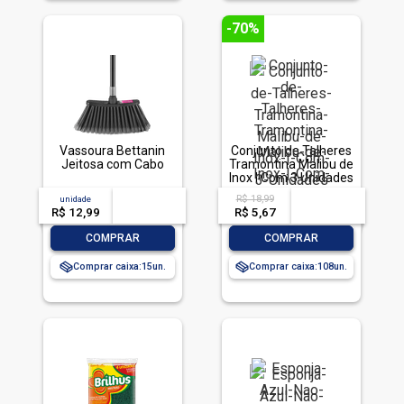
-70%
Vassoura Bettanin
Conjunto de Talheres
Jeitosa com Cabo
Tramontina Malibu de
Inox | Com 3 Unidades
R$ 18,99
unidade
acima de
--
acima de
--
R$ 12,99
-- --,--
un.
R$ 5,67
-- --,--
un.
-
+
-
+
COMPRAR
COMPRAR
Comprar caixa:
15
Comprar caixa:
108