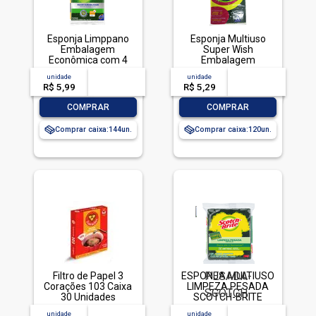
Esponja Limppano
Esponja Multiuso
Embalagem
Super Wish
Econômica com 4
Embalagem
unidades
Economica com 4
unidade
acima de
--
unidade
acima de
--
Unidades
R$ 5,99
-- --,--
un.
R$ 5,29
-- --,--
un.
-
+
-
+
COMPRAR
COMPRAR
Comprar caixa:
144
Comprar caixa:
120
Filtro de Papel 3
ESPONJA MULTIUSO
Corações 103 Caixa
LIMPEZA PESADA
30 Unidades
SCOTCH-BRITE
ANTIBAC EDICAO
unidade
acima de
--
unidade
acima de
--