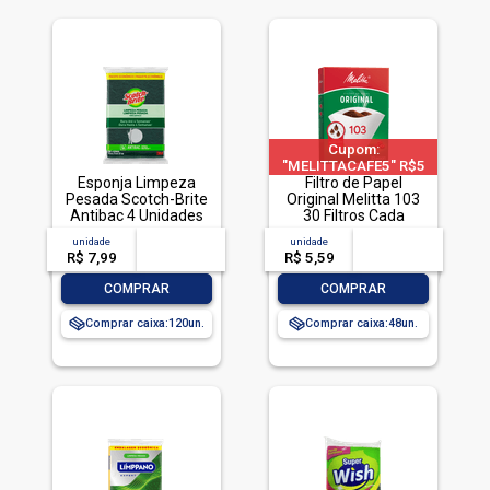
Cupom:
"MELITTACAFE5" R$5
Esponja Limpeza
OFF acima de R$30 em
Filtro de Papel
Pesada Scotch-Brite
Original Melitta 103
produtos Melitta
Antibac 4 Unidades
30 Filtros Cada
Pacote Econômico
unidade
acima de
--
unidade
acima de
--
R$ 7,99
-- --,--
un.
R$ 5,59
-- --,--
un.
-
+
-
+
COMPRAR
COMPRAR
Comprar caixa:
120
Comprar caixa:
48