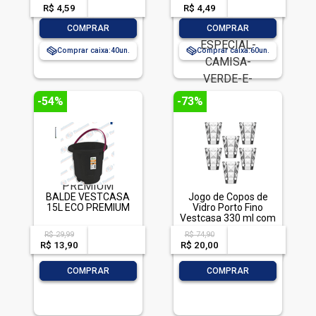
ESPECIAL CAMISA
R$ 4,59
-- --,--
un.
R$ 4,49
-- --,--
un.
VERDE E AMARELA
-
+
-
+
COMPRAR
COMPRAR
Comprar caixa:
40
Comprar caixa:
60
-54%
-73%
BALDE VESTCASA
Jogo de Copos de
15L ECO PREMIUM
Vidro Porto Fino
Vestcasa 330 ml com
6 Unidades
R$ 29,99
R$ 74,90
acima de
--
acima de
--
Transparente
R$ 13,90
-- --,--
un.
R$ 20,00
-- --,--
un.
-
+
-
+
COMPRAR
COMPRAR