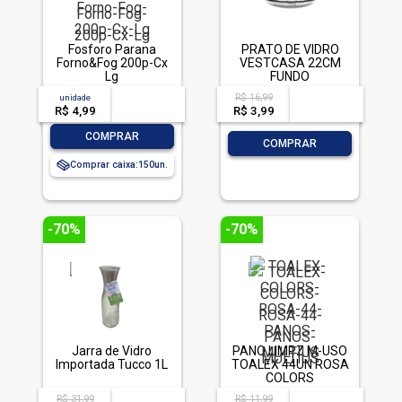
Fosforo Parana
PRATO DE VIDRO
Forno&Fog 200p-Cx
VESTCASA 22CM
Lg
FUNDO
TRANSPARENTE COR
R$ 16,99
unidade
acima de
--
acima de
--
ROSE
R$ 4,99
-- --,--
un.
R$ 3,99
-- --,--
un.
-
+
COMPRAR
-
+
COMPRAR
Comprar caixa:
150
-70%
-70%
Jarra de Vidro
PANO LIMPZ M-USO
Importada Tucco 1L
TOALEX 44UN ROSA
COLORS
R$ 31,99
R$ 11,99
acima de
--
acima de
--