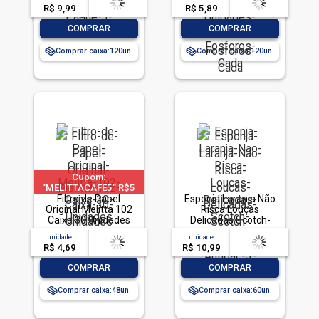
de 40 Fósforos Cada
R$ 9,99
-- --,--
un.
R$ 5,89
-- --,--
un.
-
+
-
+
COMPRAR
COMPRAR
Comprar caixa:
120
Comprar caixa:
120
Cupom:
"MELITTACAFE5" R$5
OFF acima de R$30 em
Filtro de Papel
Esponja Laranja Não
Original Melitta 102
produtos Melitta
Risca Louças
Caixa 30 Unidades
Delicadas Scotch-
Brite Antibac 3
unidade
acima de
--
unidade
acima de
--
Unidades
R$ 4,69
-- --,--
un.
R$ 10,99
-- --,--
un.
-
+
-
+
COMPRAR
COMPRAR
Comprar caixa:
48
Comprar caixa:
60