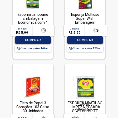
Esponja Limppano
Esponja Multiuso
Embalagem
Super Wish
Econômica com 4
Embalagem
unidades
Economica com 4
unidade
acima de
--
unidade
acima de
--
Unidades
R$ 5,99
-- --,--
un.
R$ 5,29
-- --,--
un.
-
+
-
+
COMPRAR
COMPRAR
Comprar caixa:
144
Comprar caixa:
120
Filtro de Papel 3
ESPONJA MULTIUSO
Corações 103 Caixa
LIMPEZA PESADA
30 Unidades
SCOTCH-BRITE
ANTIBAC EDICAO
unidade
acima de
--
unidade
acima de
--