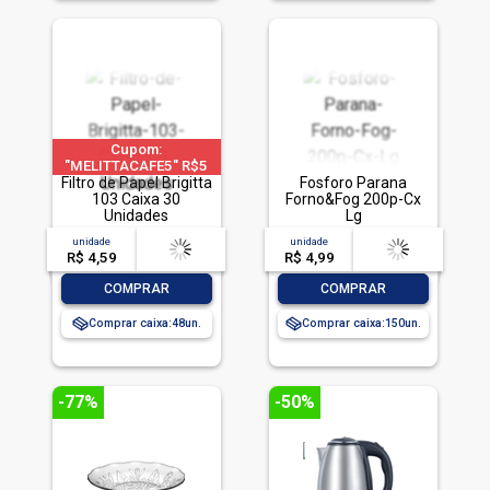
Cupom:
"MELITTACAFE5" R$5
OFF acima de R$30 em
Filtro de Papel Brigitta
Fosforo Parana
produtos Melitta
103 Caixa 30
Forno&Fog 200p-Cx
Unidades
Lg
unidade
acima de
--
unidade
acima de
--
R$ 4,59
-- --,--
un.
R$ 4,99
-- --,--
un.
-
+
-
+
COMPRAR
COMPRAR
Comprar caixa:
48
Comprar caixa:
150
-77%
-50%