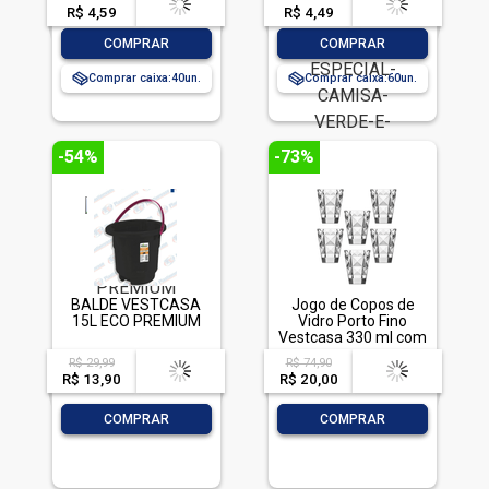
ESPECIAL CAMISA
R$ 4,59
-- --,--
un.
R$ 4,49
-- --,--
un.
VERDE E AMARELA
-
+
-
+
COMPRAR
COMPRAR
Comprar caixa:
40
Comprar caixa:
60
-54%
-73%
BALDE VESTCASA
Jogo de Copos de
15L ECO PREMIUM
Vidro Porto Fino
Vestcasa 330 ml com
6 Unidades
R$ 29,99
R$ 74,90
acima de
--
acima de
--
Transparente
R$ 13,90
-- --,--
un.
R$ 20,00
-- --,--
un.
-
+
-
+
COMPRAR
COMPRAR