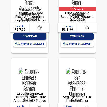
50% no 2°
Esponja Azul Não
Pilha Panasonic
Risca Antiaderente
Super Hyper Pequena
Limppano 3 Unidades
4unidade
unidade
acima de
--
unidade
acima de
--
R$ 7,99
-- --,--
un.
R$ 8,99
-- --,--
un.
-
+
-
+
COMPRAR
COMPRAR
Comprar caixa:
120
Comprar caixa:
80
Esponja Limpeza
Fósforo de
Extrema Scotch-Brite
Segurança Fiat Lux
Antibac Leve 4 Pague
Pinheiro Caixa
3 Unidades
Madeira 10 Unidades
unidade
acima de
--
unidade
acima de
--