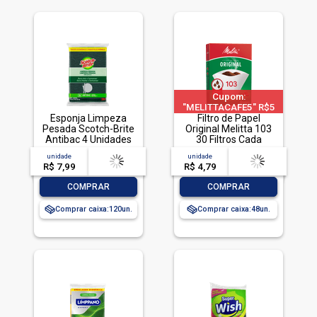
Cupom:
"MELITTACAFE5" R$5
Esponja Limpeza
OFF acima de R$30 em
Filtro de Papel
Pesada Scotch-Brite
Original Melitta 103
produtos Melitta
Antibac 4 Unidades
30 Filtros Cada
Pacote Econômico
unidade
acima de
--
unidade
acima de
--
R$ 7,99
-- --,--
un.
R$ 4,79
-- --,--
un.
-
+
-
+
COMPRAR
COMPRAR
Comprar caixa:
120
Comprar caixa:
48