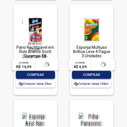
Pano Reutilizável em
Esponja Multiuso
Rolo Branco Scott
Brilhus Leve 4 Pague
Duramax 58
3 Unidades
Unidades
unidade
acima de
--
unidade
acima de
--
R$ 14,99
-- --,--
un.
R$ 6,09
-- --,--
un.
-
+
-
+
COMPRAR
COMPRAR
Comprar caixa:
24
Comprar caixa:
144