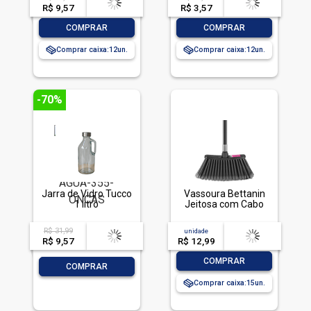
R$ 9,57
-- --,--
un.
R$ 3,57
-- --,--
un.
-
+
-
+
COMPRAR
COMPRAR
Comprar caixa:
12
Comprar caixa:
12
-70%
Jarra de Vidro Tucco
Vassoura Bettanin
1 litro
Jeitosa com Cabo
R$ 31,99
acima de
--
unidade
acima de
--
R$ 9,57
-- --,--
un.
R$ 12,99
-- --,--
un.
-
+
COMPRAR
-
+
COMPRAR
Comprar caixa:
15