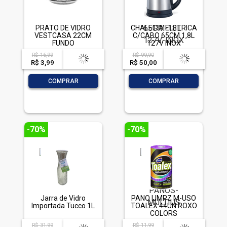
PRATO DE VIDRO
CHALEIRA ELETRICA
VESTCASA 22CM
C/CABO 65CM 1,8L
FUNDO
127V INOX
TRANSPARENTE COR
R$ 16,99
R$ 99,90
acima de
--
acima de
--
ROSE
R$ 3,99
-- --,--
un.
R$ 50,00
-- --,--
un.
-
+
-
+
COMPRAR
COMPRAR
-70%
-70%
Jarra de Vidro
PANO LIMPZ M-USO
Importada Tucco 1L
TOALEX 44UN ROXO
COLORS
R$ 31,99
R$ 11,99
acima de
--
acima de
--